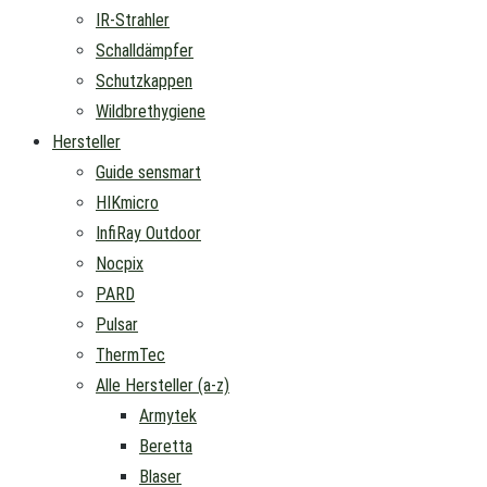
IR-Strahler
Schalldämpfer
Schutzkappen
Wildbrethygiene
Hersteller
Guide sensmart
HIKmicro
InfiRay Outdoor
Nocpix
PARD
Pulsar
ThermTec
Alle Hersteller (a-z)
Armytek
Beretta
Blaser