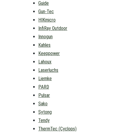
Guide
Gun-Tec
HIKmicro
InfiRay Outdoor
Innogun
Kahles
Keeppower
Lahoux
Laserluchs
Liemke
PARD
Pulsar
Sako
Sytong
Tendy
ThermTec (Cyclops)