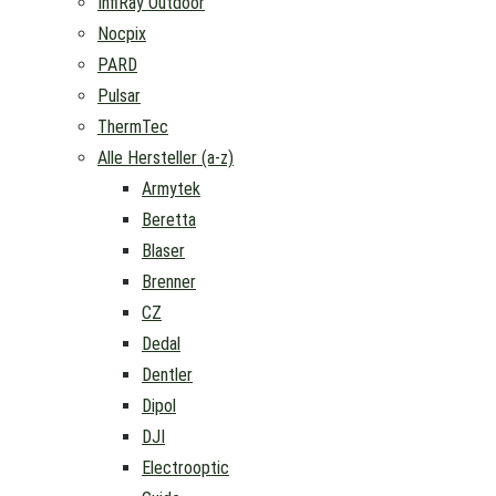
InfiRay Outdoor
Nocpix
PARD
Pulsar
ThermTec
Alle Hersteller (a-z)
Armytek
Beretta
Blaser
Brenner
CZ
Dedal
Dentler
Dipol
DJI
Electrooptic