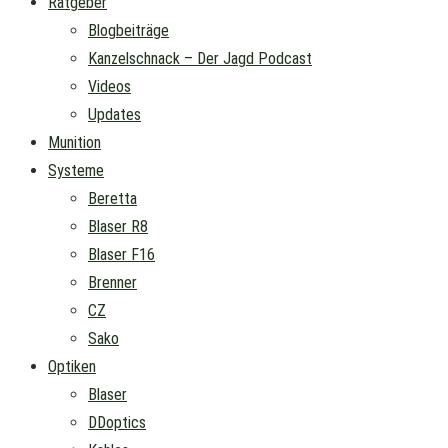
Ratgeber
Blogbeiträge
Kanzelschnack – Der Jagd Podcast
Videos
Updates
Munition
Systeme
Beretta
Blaser R8
Blaser F16
Brenner
CZ
Sako
Optiken
Blaser
DDoptics