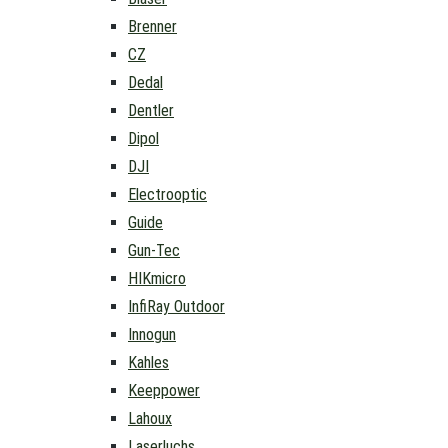
Brenner
CZ
Dedal
Dentler
Dipol
DJI
Electrooptic
Guide
Gun-Tec
HIKmicro
InfiRay Outdoor
Innogun
Kahles
Keeppower
Lahoux
Laserluchs