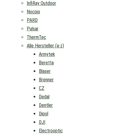
InfiRay Outdoor
Nocpix
PARD
Pulsar
ThermTec
Alle Hersteller (a-z)
Armytek
Beretta
Blaser
Brenner
CZ
Dedal
Dentler
Dipol
DJI
Electrooptic