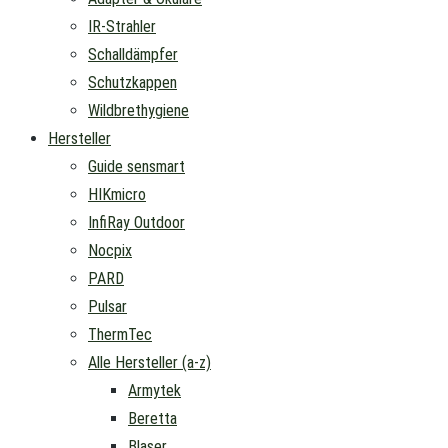
IR-Strahler
Schalldämpfer
Schutzkappen
Wildbrethygiene
Hersteller
Guide sensmart
HIKmicro
InfiRay Outdoor
Nocpix
PARD
Pulsar
ThermTec
Alle Hersteller (a-z)
Armytek
Beretta
Blaser