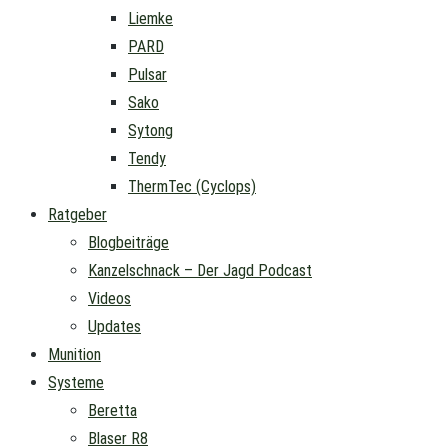
Liemke
PARD
Pulsar
Sako
Sytong
Tendy
ThermTec (Cyclops)
Ratgeber
Blogbeiträge
Kanzelschnack – Der Jagd Podcast
Videos
Updates
Munition
Systeme
Beretta
Blaser R8