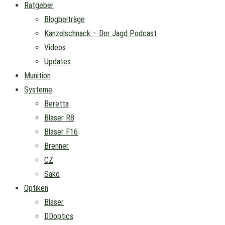
Ratgeber
Blogbeiträge
Kanzelschnack – Der Jagd Podcast
Videos
Updates
Munition
Systeme
Beretta
Blaser R8
Blaser F16
Brenner
CZ
Sako
Optiken
Blaser
DDoptics