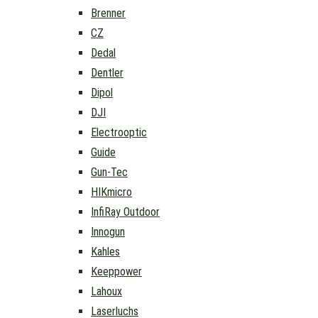
Brenner
CZ
Dedal
Dentler
Dipol
DJI
Electrooptic
Guide
Gun-Tec
HIKmicro
InfiRay Outdoor
Innogun
Kahles
Keeppower
Lahoux
Laserluchs