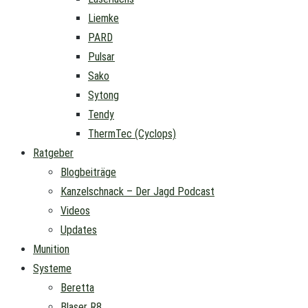
Liemke
PARD
Pulsar
Sako
Sytong
Tendy
ThermTec (Cyclops)
Ratgeber
Blogbeiträge
Kanzelschnack – Der Jagd Podcast
Videos
Updates
Munition
Systeme
Beretta
Blaser R8