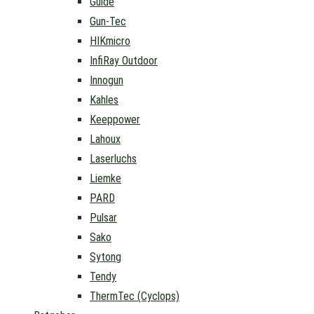
Guide
Gun-Tec
HIKmicro
InfiRay Outdoor
Innogun
Kahles
Keeppower
Lahoux
Laserluchs
Liemke
PARD
Pulsar
Sako
Sytong
Tendy
ThermTec (Cyclops)