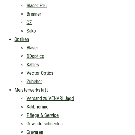
Blaser F16
Brenner
CZ
Sako
Optiken
Blaser
DDoptics
Kahles
Vector Optics
Zubehör
Meisterwerkstatt
Versand zu VENARI Jagd
Kalibrierung
Pflege & Service
Gewinde schneiden
Gravuren