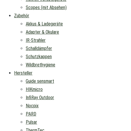
Scopes (mit Absehen)
Zubehör
Akkus & Ladegeräte
Adapter & Okulare
IR-Strahler
Schalldämpfer
Schutzkappen
Wildbrethygiene
Hersteller
Guide sensmart
HIKmicro
InfiRay Outdoor
Nocpix
PARD
Pulsar
ThermTec