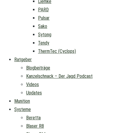
Liemke
PARD
Pulsar
Sako
Sytong
Tendy
ThermTec (Cyclops)
Ratgeber
Blogbeiträge
Kanzelschnack – Der Jagd Podcast
Videos
Updates
Munition
Systeme
Beretta
Blaser R8