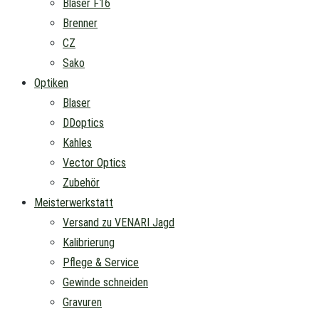
Blaser F16
Brenner
CZ
Sako
Optiken
Blaser
DDoptics
Kahles
Vector Optics
Zubehör
Meisterwerkstatt
Versand zu VENARI Jagd
Kalibrierung
Pflege & Service
Gewinde schneiden
Gravuren