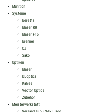
Munition
Systeme
Beretta
Blaser R8
Blaser F16
Brenner
CZ
Sako
Optiken
Blaser
DDoptics
Kahles
Vector Optics
Zubehör
Meisterwerkstatt
Versand zu VENARI Jagd