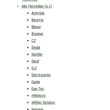
Alle Hersteller (a-z)
Armytek
Beretta
Blaser
Brenner
CZ
Dedal
Dentler
Dipol
DJI
Electrooptic
Guide
Gun-Tec
HIKmicro
InfiRay Outdoor
Innogun