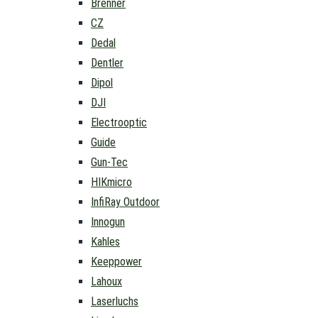
Brenner
CZ
Dedal
Dentler
Dipol
DJI
Electrooptic
Guide
Gun-Tec
HIKmicro
InfiRay Outdoor
Innogun
Kahles
Keeppower
Lahoux
Laserluchs