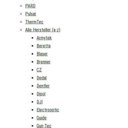
PARD
Pulsar
ThermTec
Alle Hersteller (a-z)
Armytek
Beretta
Blaser
Brenner
CZ
Dedal
Dentler
Dipol
DJI
Electrooptic
Guide
Gun-Tec