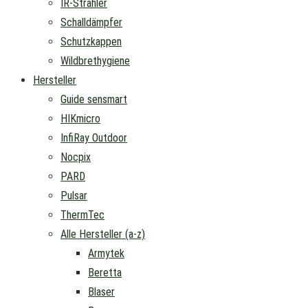
IR-Strahler
Schalldämpfer
Schutzkappen
Wildbrethygiene
Hersteller
Guide sensmart
HIKmicro
InfiRay Outdoor
Nocpix
PARD
Pulsar
ThermTec
Alle Hersteller (a-z)
Armytek
Beretta
Blaser