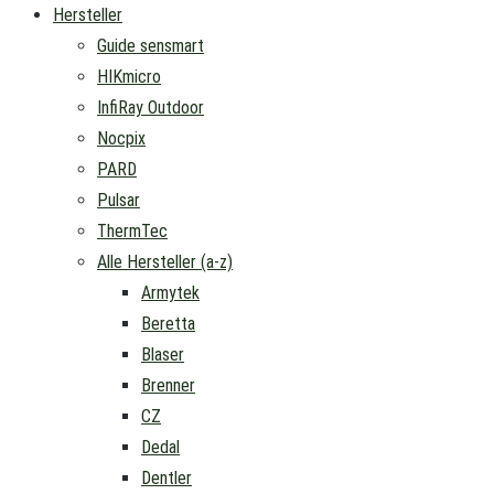
Hersteller
Guide sensmart
HIKmicro
InfiRay Outdoor
Nocpix
PARD
Pulsar
ThermTec
Alle Hersteller (a-z)
Armytek
Beretta
Blaser
Brenner
CZ
Dedal
Dentler