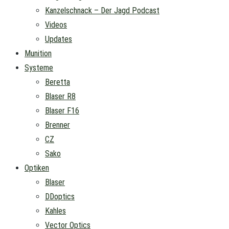
Kanzelschnack – Der Jagd Podcast
Videos
Updates
Munition
Systeme
Beretta
Blaser R8
Blaser F16
Brenner
CZ
Sako
Optiken
Blaser
DDoptics
Kahles
Vector Optics