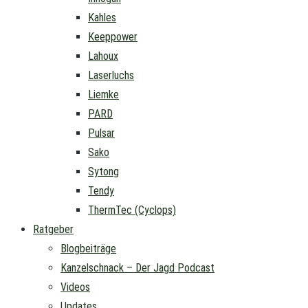
Kahles
Keeppower
Lahoux
Laserluchs
Liemke
PARD
Pulsar
Sako
Sytong
Tendy
ThermTec (Cyclops)
Ratgeber
Blogbeiträge
Kanzelschnack – Der Jagd Podcast
Videos
Updates