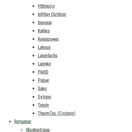
HIKmicro
InfiRay Outdoor
Innogun
Kahles
Keeppower
Lahoux
Laserluchs
Liemke
PARD
Pulsar
Sako
Sytong
Tendy
ThermTec (Cyclops)
Ratgeber
Blogbeiträge