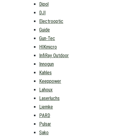
Dipol
DJI
Electrooptic
Guide
Gun-Tec
HIKmicro
InfiRay Outdoor
Innogun
Kahles
Keeppower
Lahoux
Laserluchs
Liemke
PARD
Pulsar
Sako