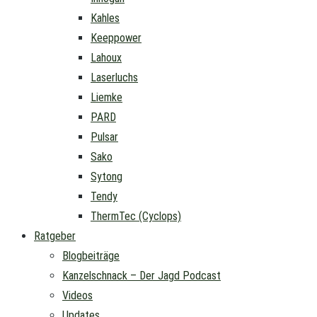
Kahles
Keeppower
Lahoux
Laserluchs
Liemke
PARD
Pulsar
Sako
Sytong
Tendy
ThermTec (Cyclops)
Ratgeber
Blogbeiträge
Kanzelschnack – Der Jagd Podcast
Videos
Updates