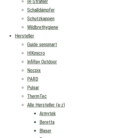
IR-Strahler
Schalldämpfer
Schutzkappen
Wildbrethygiene
Hersteller
Guide sensmart
HIKmicro
InfiRay Outdoor
Nocpix
PARD
Pulsar
ThermTec
Alle Hersteller (a-z)
Armytek
Beretta
Blaser