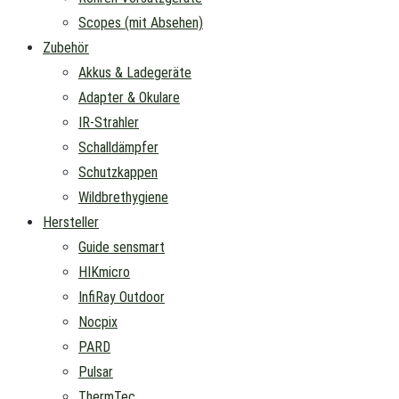
Scopes (mit Absehen)
Zubehör
Akkus & Ladegeräte
Adapter & Okulare
IR-Strahler
Schalldämpfer
Schutzkappen
Wildbrethygiene
Hersteller
Guide sensmart
HIKmicro
InfiRay Outdoor
Nocpix
PARD
Pulsar
ThermTec