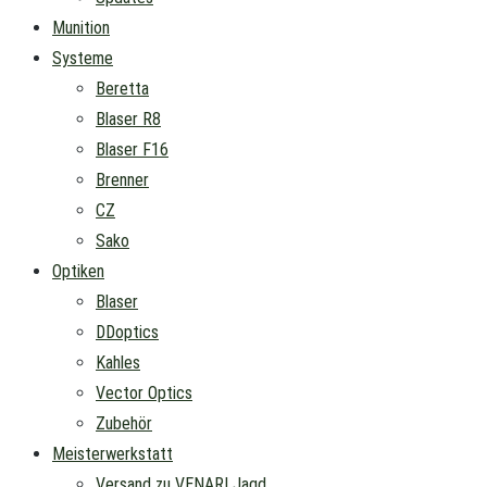
Munition
Systeme
Beretta
Blaser R8
Blaser F16
Brenner
CZ
Sako
Optiken
Blaser
DDoptics
Kahles
Vector Optics
Zubehör
Meisterwerkstatt
Versand zu VENARI Jagd