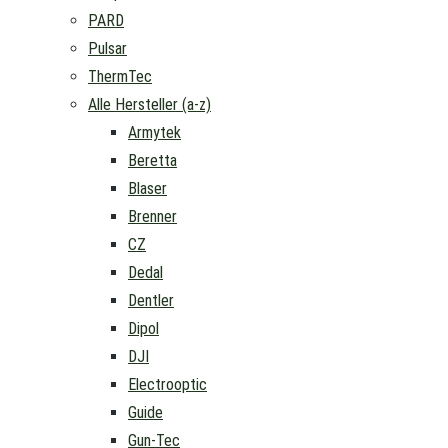
PARD
Pulsar
ThermTec
Alle Hersteller (a-z)
Armytek
Beretta
Blaser
Brenner
CZ
Dedal
Dentler
Dipol
DJI
Electrooptic
Guide
Gun-Tec