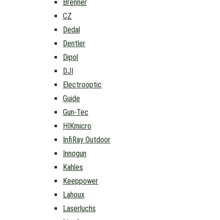
Brenner
CZ
Dedal
Dentler
Dipol
DJI
Electrooptic
Guide
Gun-Tec
HIKmicro
InfiRay Outdoor
Innogun
Kahles
Keeppower
Lahoux
Laserluchs