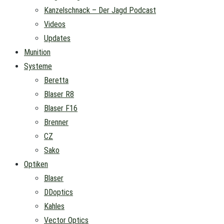
Kanzelschnack – Der Jagd Podcast
Videos
Updates
Munition
Systeme
Beretta
Blaser R8
Blaser F16
Brenner
CZ
Sako
Optiken
Blaser
DDoptics
Kahles
Vector Optics