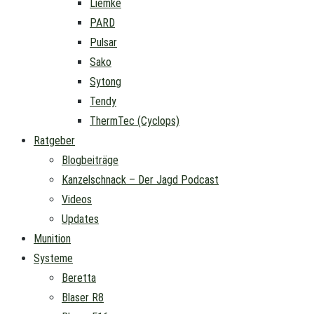
Liemke
PARD
Pulsar
Sako
Sytong
Tendy
ThermTec (Cyclops)
Ratgeber
Blogbeiträge
Kanzelschnack – Der Jagd Podcast
Videos
Updates
Munition
Systeme
Beretta
Blaser R8