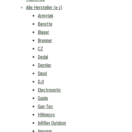
Alle Hersteller (a-z)
Armytek
Beretta
Blaser
Brenner
CZ
Dedal
Dentler
Dipol
DJI
Electrooptic
Guide
Gun-Tec
HIKmicro
InfiRay Outdoor
Innogun