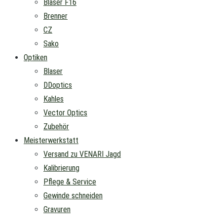
Blaser F16
Brenner
CZ
Sako
Optiken
Blaser
DDoptics
Kahles
Vector Optics
Zubehör
Meisterwerkstatt
Versand zu VENARI Jagd
Kalibrierung
Pflege & Service
Gewinde schneiden
Gravuren