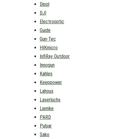
Dipol
DJI
Electrooptic
Guide
Gun-Tec
HIKmicro
InfiRay Outdoor
Innogun
Kahles
Keeppower
Lahoux
Laserluchs
Liemke
PARD
Pulsar
Sako