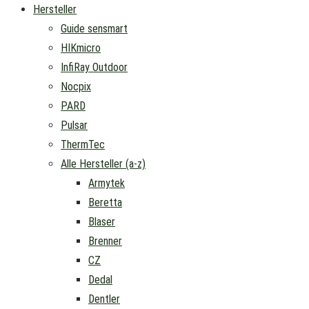
Hersteller
Guide sensmart
HIKmicro
InfiRay Outdoor
Nocpix
PARD
Pulsar
ThermTec
Alle Hersteller (a-z)
Armytek
Beretta
Blaser
Brenner
CZ
Dedal
Dentler