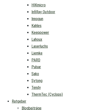
HIKmicro
InfiRay Outdoor
Innogun
Kahles
Keeppower
Lahoux
Laserluchs
Liemke
PARD
Pulsar
Sako
Sytong
Tendy
ThermTec (Cyclops)
Ratgeber
Blogbeiträge