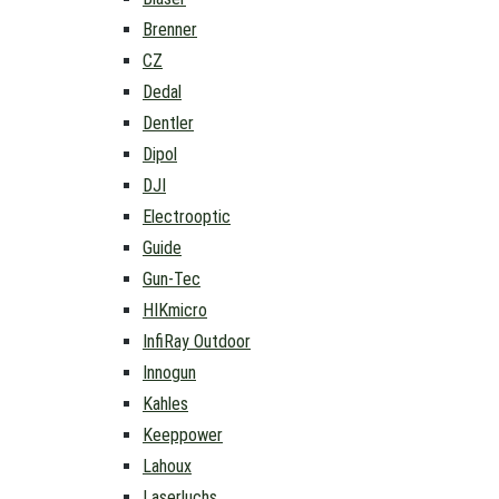
Brenner
CZ
Dedal
Dentler
Dipol
DJI
Electrooptic
Guide
Gun-Tec
HIKmicro
InfiRay Outdoor
Innogun
Kahles
Keeppower
Lahoux
Laserluchs