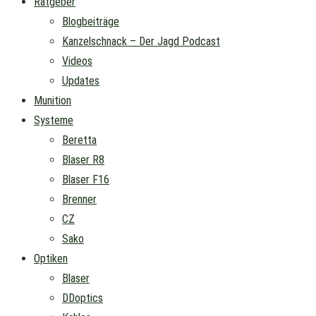
Ratgeber
Blogbeiträge
Kanzelschnack – Der Jagd Podcast
Videos
Updates
Munition
Systeme
Beretta
Blaser R8
Blaser F16
Brenner
CZ
Sako
Optiken
Blaser
DDoptics