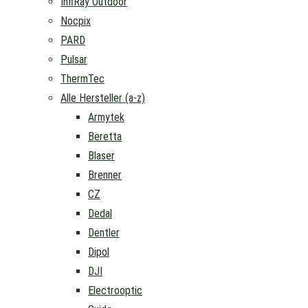
InfiRay Outdoor
Nocpix
PARD
Pulsar
ThermTec
Alle Hersteller (a-z)
Armytek
Beretta
Blaser
Brenner
CZ
Dedal
Dentler
Dipol
DJI
Electrooptic