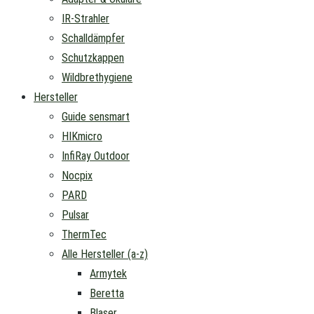
IR-Strahler
Schalldämpfer
Schutzkappen
Wildbrethygiene
Hersteller
Guide sensmart
HIKmicro
InfiRay Outdoor
Nocpix
PARD
Pulsar
ThermTec
Alle Hersteller (a-z)
Armytek
Beretta
Blaser