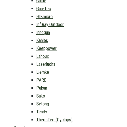
Guide
Gun-Tec
HIKmicro
InfiRay Outdoor
Innogun
Kahles
Keeppower
Lahoux
Laserluchs
Liemke
PARD
Pulsar
Sako
Sytong
Tendy
ThermTec (Cyclops)