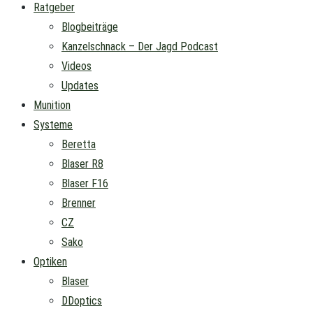
Ratgeber
Blogbeiträge
Kanzelschnack – Der Jagd Podcast
Videos
Updates
Munition
Systeme
Beretta
Blaser R8
Blaser F16
Brenner
CZ
Sako
Optiken
Blaser
DDoptics