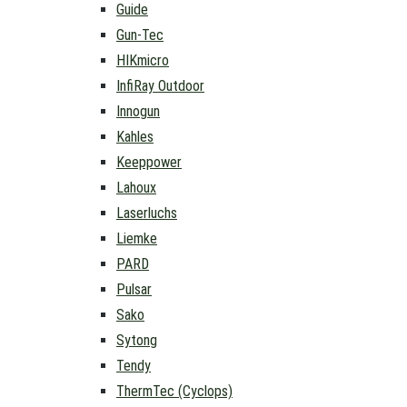
Guide
Gun-Tec
HIKmicro
InfiRay Outdoor
Innogun
Kahles
Keeppower
Lahoux
Laserluchs
Liemke
PARD
Pulsar
Sako
Sytong
Tendy
ThermTec (Cyclops)