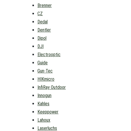
Brenner
CZ
Dedal
Dentler
Dipol
DJI
Electrooptic
Guide
Gun-Tec
HIKmicro
InfiRay Outdoor
Innogun
Kahles
Keeppower
Lahoux
Laserluchs