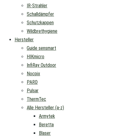
IR-Strahler
Schalldämpfer
Schutzkappen
Wildbrethygiene
Hersteller
Guide sensmart
HIKmicro
InfiRay Outdoor
Nocpix
PARD
Pulsar
ThermTec
Alle Hersteller (a-z)
Armytek
Beretta
Blaser