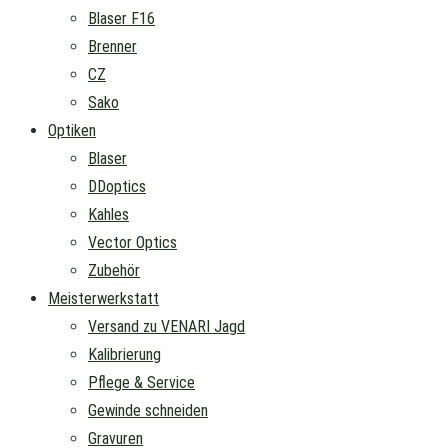
Blaser F16
Brenner
CZ
Sako
Optiken
Blaser
DDoptics
Kahles
Vector Optics
Zubehör
Meisterwerkstatt
Versand zu VENARI Jagd
Kalibrierung
Pflege & Service
Gewinde schneiden
Gravuren