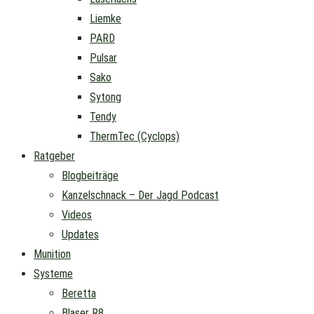
Liemke
PARD
Pulsar
Sako
Sytong
Tendy
ThermTec (Cyclops)
Ratgeber
Blogbeiträge
Kanzelschnack – Der Jagd Podcast
Videos
Updates
Munition
Systeme
Beretta
Blaser R8