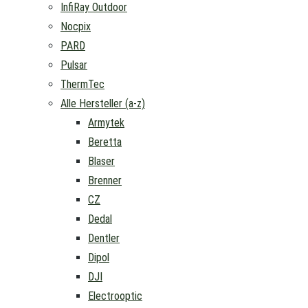
InfiRay Outdoor
Nocpix
PARD
Pulsar
ThermTec
Alle Hersteller (a-z)
Armytek
Beretta
Blaser
Brenner
CZ
Dedal
Dentler
Dipol
DJI
Electrooptic