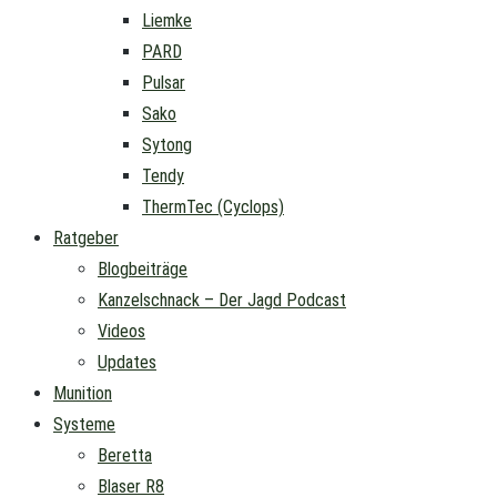
Liemke
PARD
Pulsar
Sako
Sytong
Tendy
ThermTec (Cyclops)
Ratgeber
Blogbeiträge
Kanzelschnack – Der Jagd Podcast
Videos
Updates
Munition
Systeme
Beretta
Blaser R8