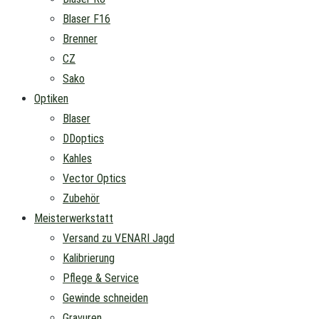
Blaser F16
Brenner
CZ
Sako
Optiken
Blaser
DDoptics
Kahles
Vector Optics
Zubehör
Meisterwerkstatt
Versand zu VENARI Jagd
Kalibrierung
Pflege & Service
Gewinde schneiden
Gravuren