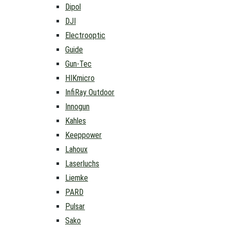
Dipol
DJI
Electrooptic
Guide
Gun-Tec
HIKmicro
InfiRay Outdoor
Innogun
Kahles
Keeppower
Lahoux
Laserluchs
Liemke
PARD
Pulsar
Sako