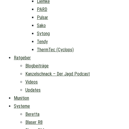
Liemke
PARD
Pulsar
Sako
Sytong
Tendy
ThermTec (Cyclops)
Ratgeber
Blogbeiträge
Kanzelschnack – Der Jagd Podcast
Videos
Updates
Munition
Systeme
Beretta
Blaser R8