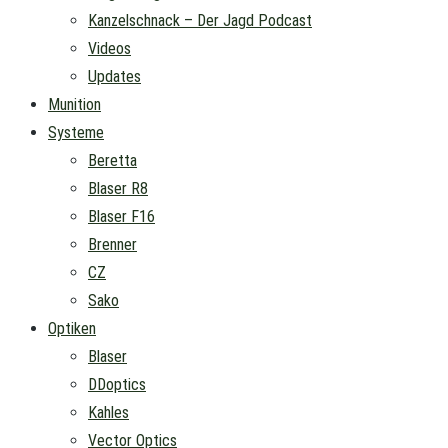
Kanzelschnack – Der Jagd Podcast
Videos
Updates
Munition
Systeme
Beretta
Blaser R8
Blaser F16
Brenner
CZ
Sako
Optiken
Blaser
DDoptics
Kahles
Vector Optics