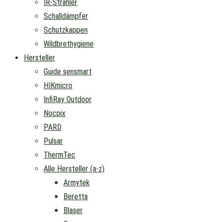
IR-Strahler
Schalldämpfer
Schutzkappen
Wildbrethygiene
Hersteller
Guide sensmart
HIKmicro
InfiRay Outdoor
Nocpix
PARD
Pulsar
ThermTec
Alle Hersteller (a-z)
Armytek
Beretta
Blaser