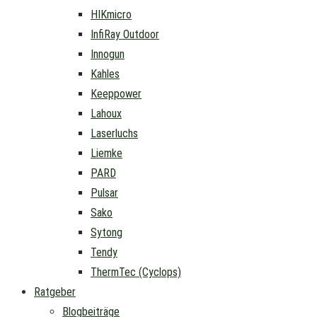
HIKmicro
InfiRay Outdoor
Innogun
Kahles
Keeppower
Lahoux
Laserluchs
Liemke
PARD
Pulsar
Sako
Sytong
Tendy
ThermTec (Cyclops)
Ratgeber
Blogbeiträge