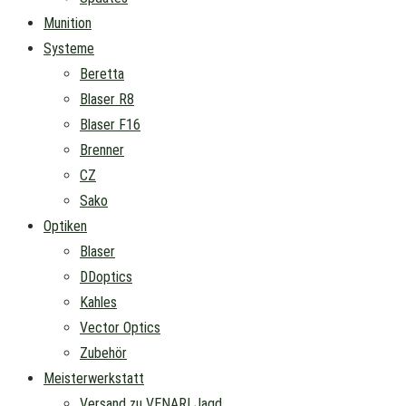
Munition
Systeme
Beretta
Blaser R8
Blaser F16
Brenner
CZ
Sako
Optiken
Blaser
DDoptics
Kahles
Vector Optics
Zubehör
Meisterwerkstatt
Versand zu VENARI Jagd