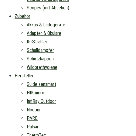
Scopes (mit Absehen)
Zubehör
Akkus & Ladegeräte
Adapter & Okulare
IR-Strahler
Schalldämpfer
Schutzkappen
Wildbrethygiene
Hersteller
Guide sensmart
HIKmicro
InfiRay Outdoor
Nocpix
PARD
Pulsar
ThermTec