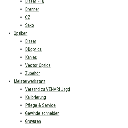
Blaser F16
Brenner
CZ
Sako
Optiken
Blaser
DDoptics
Kahles
Vector Optics
Zubehör
Meisterwerkstatt
Versand zu VENARI Jagd
Kalibrierung
Pflege & Service
Gewinde schneiden
Gravuren