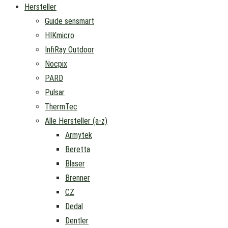
Hersteller
Guide sensmart
HIKmicro
InfiRay Outdoor
Nocpix
PARD
Pulsar
ThermTec
Alle Hersteller (a-z)
Armytek
Beretta
Blaser
Brenner
CZ
Dedal
Dentler