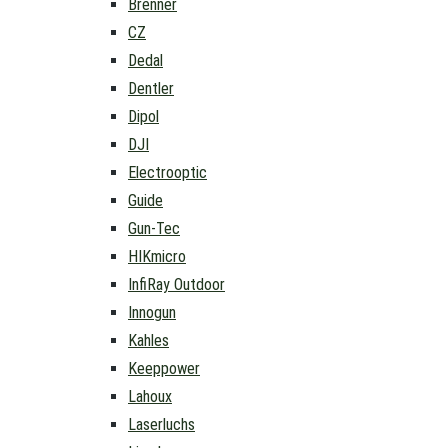
Brenner
CZ
Dedal
Dentler
Dipol
DJI
Electrooptic
Guide
Gun-Tec
HIKmicro
InfiRay Outdoor
Innogun
Kahles
Keeppower
Lahoux
Laserluchs