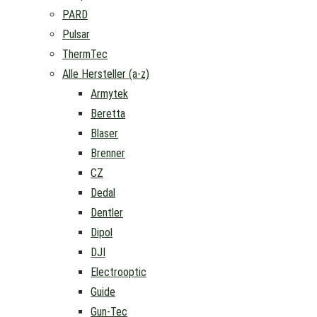
PARD
Pulsar
ThermTec
Alle Hersteller (a-z)
Armytek
Beretta
Blaser
Brenner
CZ
Dedal
Dentler
Dipol
DJI
Electrooptic
Guide
Gun-Tec