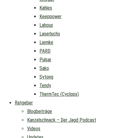
Kahles
Keeppower
Lahoux
Laserluchs
Liemke
PARD
Pulsar
Sako
Sytong
Tendy
ThermTec (Cyclops)
Ratgeber
Blogbeiträge
Kanzelschnack – Der Jagd Podcast
Videos
Updates