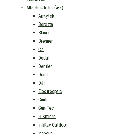
Alle Hersteller (a-z)
Armytek
Beretta
Blaser
Brenner
CZ
Dedal
Dentler
Dipol
DJI
Electrooptic
Guide
Gun-Tec
HIKmicro
InfiRay Outdoor
Innogun