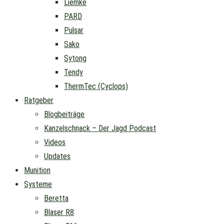
Liemke
PARD
Pulsar
Sako
Sytong
Tendy
ThermTec (Cyclops)
Ratgeber
Blogbeiträge
Kanzelschnack – Der Jagd Podcast
Videos
Updates
Munition
Systeme
Beretta
Blaser R8