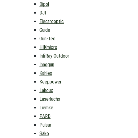
Dipol
DJI
Electrooptic
Guide
Gun-Tec
HIKmicro
InfiRay Outdoor
Innogun
Kahles
Keeppower
Lahoux
Laserluchs
Liemke
PARD
Pulsar
Sako