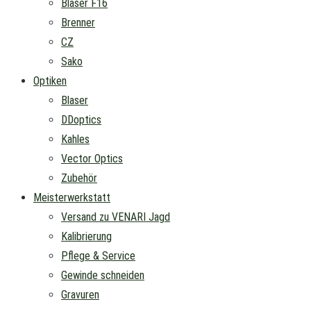
Blaser F16
Brenner
CZ
Sako
Optiken
Blaser
DDoptics
Kahles
Vector Optics
Zubehör
Meisterwerkstatt
Versand zu VENARI Jagd
Kalibrierung
Pflege & Service
Gewinde schneiden
Gravuren