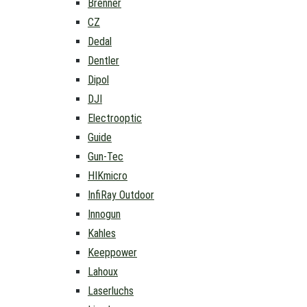
Brenner
CZ
Dedal
Dentler
Dipol
DJI
Electrooptic
Guide
Gun-Tec
HIKmicro
InfiRay Outdoor
Innogun
Kahles
Keeppower
Lahoux
Laserluchs