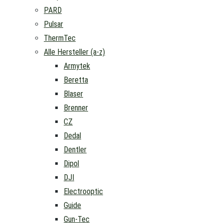
PARD
Pulsar
ThermTec
Alle Hersteller (a-z)
Armytek
Beretta
Blaser
Brenner
CZ
Dedal
Dentler
Dipol
DJI
Electrooptic
Guide
Gun-Tec