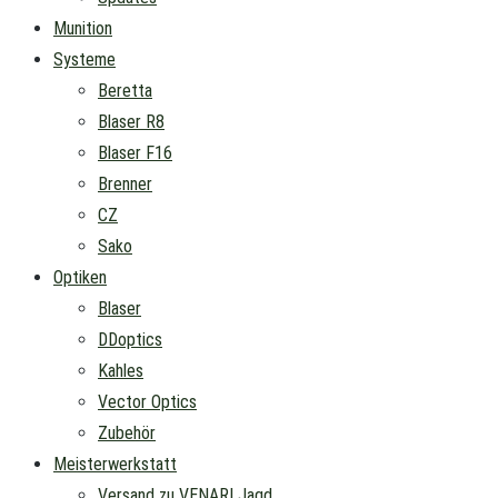
Munition
Systeme
Beretta
Blaser R8
Blaser F16
Brenner
CZ
Sako
Optiken
Blaser
DDoptics
Kahles
Vector Optics
Zubehör
Meisterwerkstatt
Versand zu VENARI Jagd