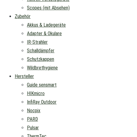
Scopes (mit Absehen)
Zubehör
Akkus & Ladegeräte
Adapter & Okulare
IR-Strahler
Schalldämpfer
Schutzkappen
Wildbrethygiene
Hersteller
Guide sensmart
HIKmicro
InfiRay Outdoor
Nocpix
PARD
Pulsar
ThermTec