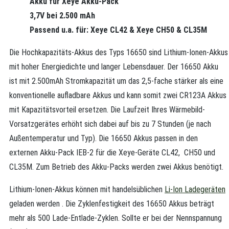
Akku für Xeye Akku-Pack
3,7V bei 2.500 mAh
Passend u.a. für: Xeye CL42 & Xeye CH50 & CL35M
Die Hochkapazitäts-Akkus des Typs 16650 sind Lithium-Ionen-Akkus
mit hoher Energiedichte und langer Lebensdauer. Der 16650 Akku
ist mit 2.500mAh Stromkapazität um das 2,5-fache stärker als eine
konventionelle aufladbare Akkus und kann somit zwei CR123A Akkus
mit Kapazitätsvorteil ersetzen. Die Laufzeit Ihres Wärmebild-
Vorsatzgerätes erhöht sich dabei auf bis zu 7 Stunden (je nach
Außentemperatur und Typ). Die 16650 Akkus passen in den
externen Akku-Pack IEB-2 für die Xeye-Geräte CL42, CH50 und
CL35M. Zum Betrieb des Akku-Packs werden zwei Akkus benötigt.
Lithium-Ionen-Akkus können mit handelsüblichen
Li-Ion Ladegeräten
geladen werden . Die Zyklenfestigkeit des 16650 Akkus beträgt
mehr als 500 Lade-Entlade-Zyklen. Sollte er bei der Nennspannung