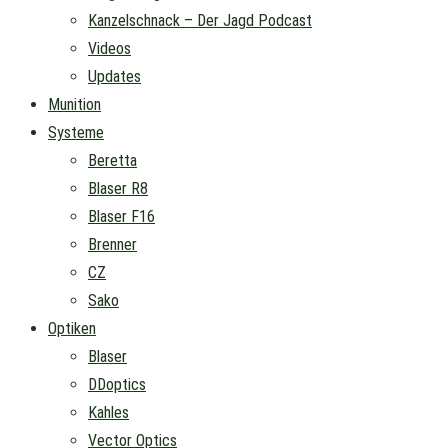
Kanzelschnack – Der Jagd Podcast
Videos
Updates
Munition
Systeme
Beretta
Blaser R8
Blaser F16
Brenner
CZ
Sako
Optiken
Blaser
DDoptics
Kahles
Vector Optics