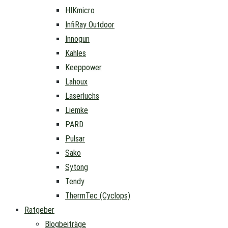
HIKmicro
InfiRay Outdoor
Innogun
Kahles
Keeppower
Lahoux
Laserluchs
Liemke
PARD
Pulsar
Sako
Sytong
Tendy
ThermTec (Cyclops)
Ratgeber
Blogbeiträge