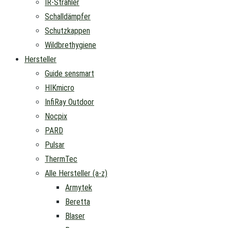
IR-Strahler
Schalldämpfer
Schutzkappen
Wildbrethygiene
Hersteller
Guide sensmart
HIKmicro
InfiRay Outdoor
Nocpix
PARD
Pulsar
ThermTec
Alle Hersteller (a-z)
Armytek
Beretta
Blaser