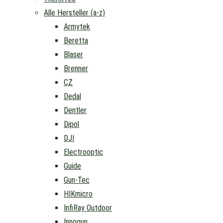
Alle Hersteller (a-z)
Armytek
Beretta
Blaser
Brenner
CZ
Dedal
Dentler
Dipol
DJI
Electrooptic
Guide
Gun-Tec
HIKmicro
InfiRay Outdoor
Innogun