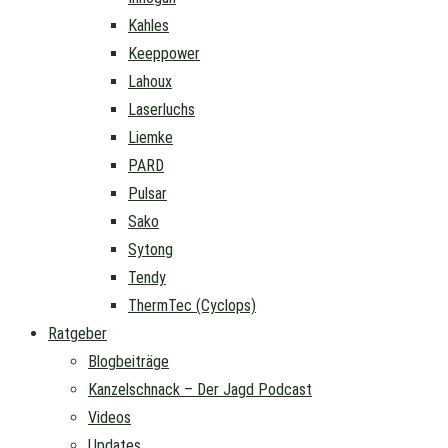
Kahles
Keeppower
Lahoux
Laserluchs
Liemke
PARD
Pulsar
Sako
Sytong
Tendy
ThermTec (Cyclops)
Ratgeber
Blogbeiträge
Kanzelschnack – Der Jagd Podcast
Videos
Updates