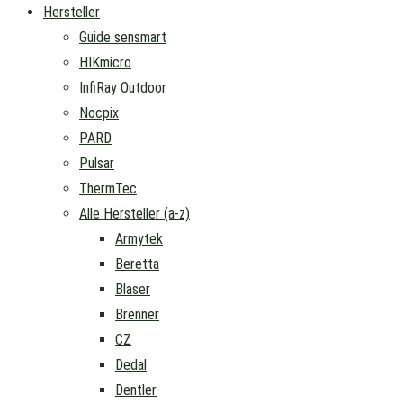
Hersteller
Guide sensmart
HIKmicro
InfiRay Outdoor
Nocpix
PARD
Pulsar
ThermTec
Alle Hersteller (a-z)
Armytek
Beretta
Blaser
Brenner
CZ
Dedal
Dentler