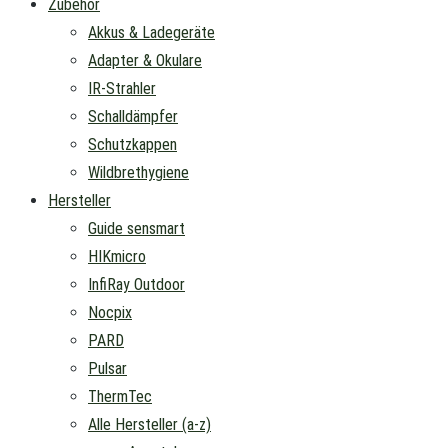
Zubehör
Akkus & Ladegeräte
Adapter & Okulare
IR-Strahler
Schalldämpfer
Schutzkappen
Wildbrethygiene
Hersteller
Guide sensmart
HIKmicro
InfiRay Outdoor
Nocpix
PARD
Pulsar
ThermTec
Alle Hersteller (a-z)