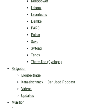
Keeppower
Lahoux
Laserluchs
Liemke
PARD
Pulsar
Sako
Sytong
Tendy
ThermTec (Cyclops)
Ratgeber
Blogbeiträge
Kanzelschnack – Der Jagd Podcast
Videos
Updates
Munition