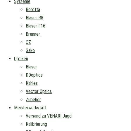
Systeme
Beretta
Blaser R8
Blaser F16
Brenner
CZ
Sako
Optiken
Blaser
DDoptics
Kahles
Vector Optics
Zubehör
Meisterwerkstatt
Versand zu VENARI Jagd
Kalibrierung