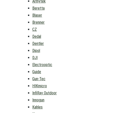
Armytek
Beretta
Blaser
Brenner
CZ
Dedal
Dentler
Dipol
DJI
Electrooptic
Guide
Gun-Tec
HIKmicro
InfiRay Outdoor
Innogun
Kahles