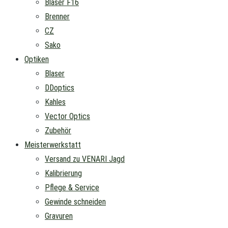
Blaser F16
Brenner
CZ
Sako
Optiken
Blaser
DDoptics
Kahles
Vector Optics
Zubehör
Meisterwerkstatt
Versand zu VENARI Jagd
Kalibrierung
Pflege & Service
Gewinde schneiden
Gravuren