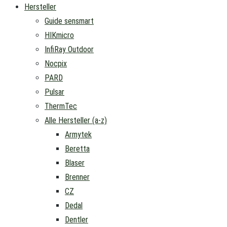
Hersteller
Guide sensmart
HIKmicro
InfiRay Outdoor
Nocpix
PARD
Pulsar
ThermTec
Alle Hersteller (a-z)
Armytek
Beretta
Blaser
Brenner
CZ
Dedal
Dentler