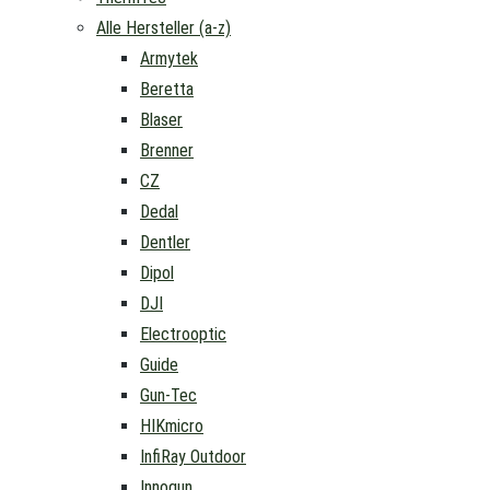
Alle Hersteller (a-z)
Armytek
Beretta
Blaser
Brenner
CZ
Dedal
Dentler
Dipol
DJI
Electrooptic
Guide
Gun-Tec
HIKmicro
InfiRay Outdoor
Innogun