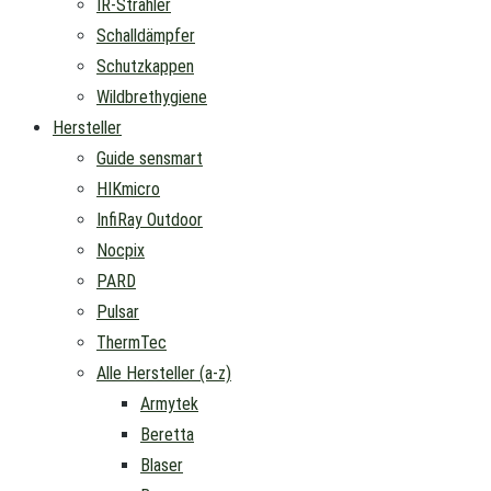
IR-Strahler
Schalldämpfer
Schutzkappen
Wildbrethygiene
Hersteller
Guide sensmart
HIKmicro
InfiRay Outdoor
Nocpix
PARD
Pulsar
ThermTec
Alle Hersteller (a-z)
Armytek
Beretta
Blaser