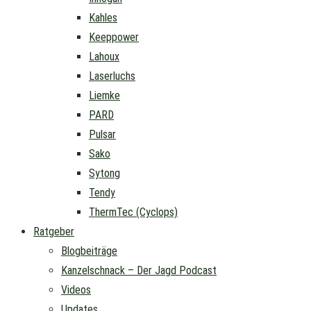
Kahles
Keeppower
Lahoux
Laserluchs
Liemke
PARD
Pulsar
Sako
Sytong
Tendy
ThermTec (Cyclops)
Ratgeber
Blogbeiträge
Kanzelschnack – Der Jagd Podcast
Videos
Updates