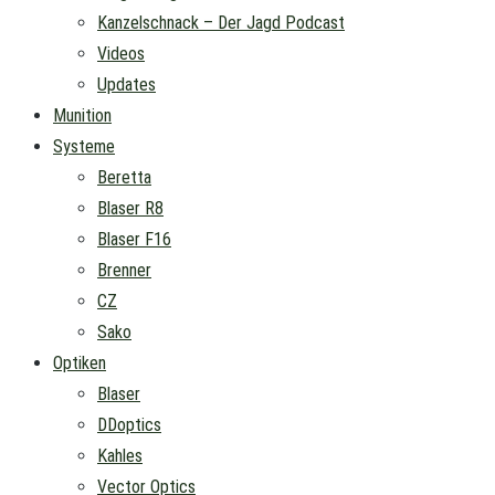
Kanzelschnack – Der Jagd Podcast
Videos
Updates
Munition
Systeme
Beretta
Blaser R8
Blaser F16
Brenner
CZ
Sako
Optiken
Blaser
DDoptics
Kahles
Vector Optics