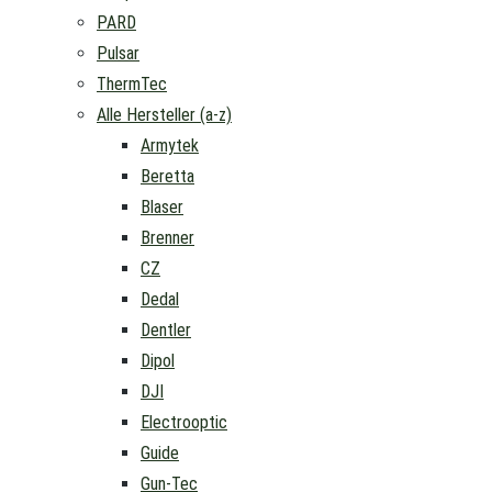
PARD
Pulsar
ThermTec
Alle Hersteller (a-z)
Armytek
Beretta
Blaser
Brenner
CZ
Dedal
Dentler
Dipol
DJI
Electrooptic
Guide
Gun-Tec