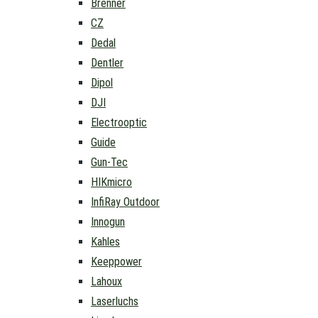
Brenner
CZ
Dedal
Dentler
Dipol
DJI
Electrooptic
Guide
Gun-Tec
HIKmicro
InfiRay Outdoor
Innogun
Kahles
Keeppower
Lahoux
Laserluchs