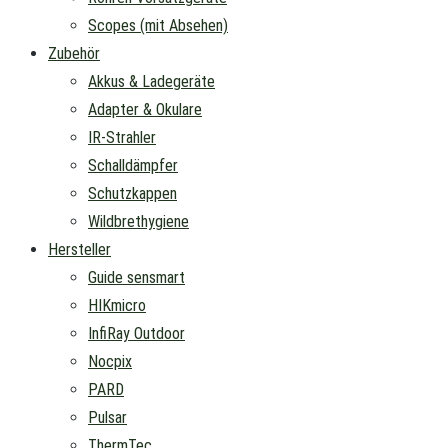
Scopes (mit Absehen)
Zubehör
Akkus & Ladegeräte
Adapter & Okulare
IR-Strahler
Schalldämpfer
Schutzkappen
Wildbrethygiene
Hersteller
Guide sensmart
HIKmicro
InfiRay Outdoor
Nocpix
PARD
Pulsar
ThermTec