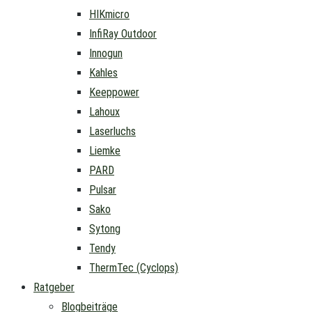
HIKmicro
InfiRay Outdoor
Innogun
Kahles
Keeppower
Lahoux
Laserluchs
Liemke
PARD
Pulsar
Sako
Sytong
Tendy
ThermTec (Cyclops)
Ratgeber
Blogbeiträge