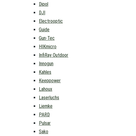
Dipol
DJI
Electrooptic
Guide
Gun-Tec
HIKmicro
InfiRay Outdoor
Innogun
Kahles
Keeppower
Lahoux
Laserluchs
Liemke
PARD
Pulsar
Sako