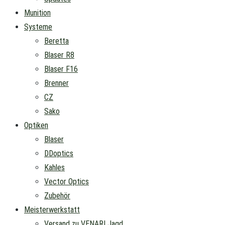
Munition
Systeme
Beretta
Blaser R8
Blaser F16
Brenner
CZ
Sako
Optiken
Blaser
DDoptics
Kahles
Vector Optics
Zubehör
Meisterwerkstatt
Versand zu VENARI Jagd