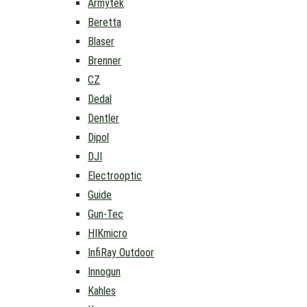
Armytek
Beretta
Blaser
Brenner
CZ
Dedal
Dentler
Dipol
DJI
Electrooptic
Guide
Gun-Tec
HIKmicro
InfiRay Outdoor
Innogun
Kahles