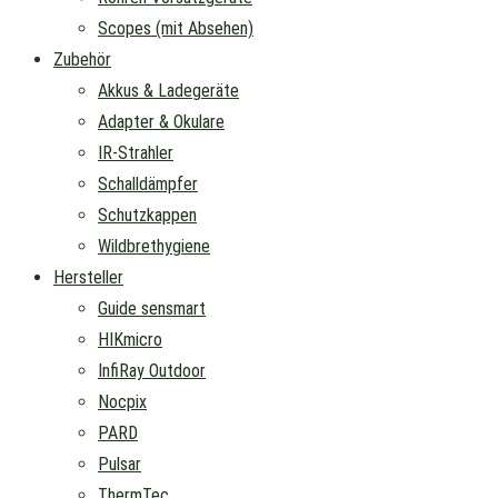
Scopes (mit Absehen)
Zubehör
Akkus & Ladegeräte
Adapter & Okulare
IR-Strahler
Schalldämpfer
Schutzkappen
Wildbrethygiene
Hersteller
Guide sensmart
HIKmicro
InfiRay Outdoor
Nocpix
PARD
Pulsar
ThermTec