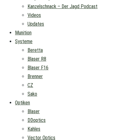
Kanzelschnack – Der Jagd Podcast
Videos
Updates
Munition
Systeme
Beretta
Blaser R8
Blaser F16
Brenner
CZ
Sako
Optiken
Blaser
DDoptics
Kahles
Vector Optics