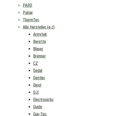
PARD
Pulsar
ThermTec
Alle Hersteller (a-z)
Armytek
Beretta
Blaser
Brenner
CZ
Dedal
Dentler
Dipol
DJI
Electrooptic
Guide
Gun-Tec