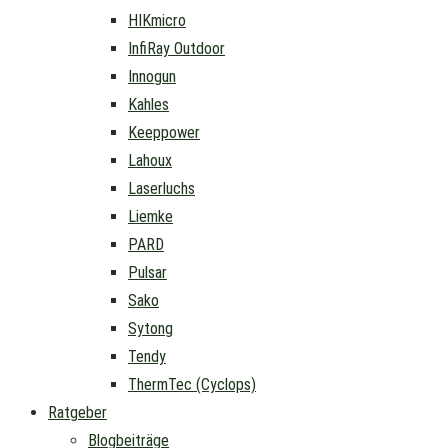
HIKmicro
InfiRay Outdoor
Innogun
Kahles
Keeppower
Lahoux
Laserluchs
Liemke
PARD
Pulsar
Sako
Sytong
Tendy
ThermTec (Cyclops)
Ratgeber
Blogbeiträge