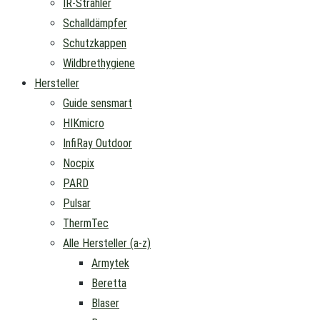
IR-Strahler
Schalldämpfer
Schutzkappen
Wildbrethygiene
Hersteller
Guide sensmart
HIKmicro
InfiRay Outdoor
Nocpix
PARD
Pulsar
ThermTec
Alle Hersteller (a-z)
Armytek
Beretta
Blaser