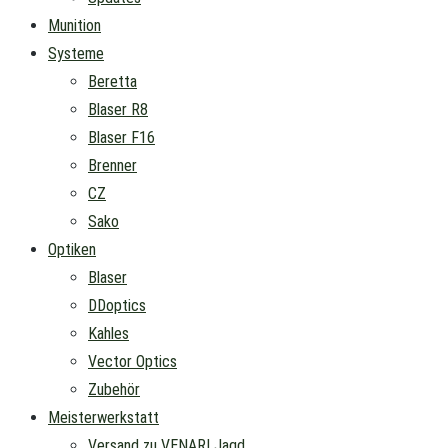
Munition
Systeme
Beretta
Blaser R8
Blaser F16
Brenner
CZ
Sako
Optiken
Blaser
DDoptics
Kahles
Vector Optics
Zubehör
Meisterwerkstatt
Versand zu VENARI Jagd