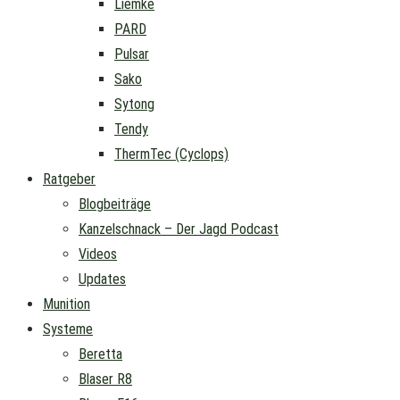
Liemke
PARD
Pulsar
Sako
Sytong
Tendy
ThermTec (Cyclops)
Ratgeber
Blogbeiträge
Kanzelschnack – Der Jagd Podcast
Videos
Updates
Munition
Systeme
Beretta
Blaser R8