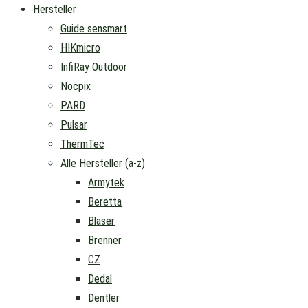
Hersteller
Guide sensmart
HIKmicro
InfiRay Outdoor
Nocpix
PARD
Pulsar
ThermTec
Alle Hersteller (a-z)
Armytek
Beretta
Blaser
Brenner
CZ
Dedal
Dentler