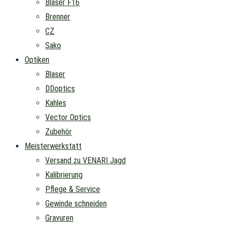
Blaser F16
Brenner
CZ
Sako
Optiken
Blaser
DDoptics
Kahles
Vector Optics
Zubehör
Meisterwerkstatt
Versand zu VENARI Jagd
Kalibrierung
Pflege & Service
Gewinde schneiden
Gravuren