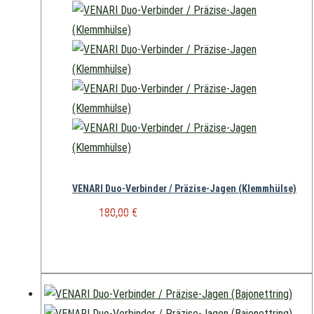
VENARI Duo-Verbinder / Präzise-Jagen (Klemmhülse)
UVP:
Ursprünglicher Preis war:
180,00
€
180,00 €
Aktueller Preis ist: 167,00 €.
167,00
€