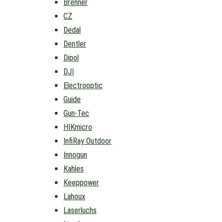
Brenner
CZ
Dedal
Dentler
Dipol
DJI
Electrooptic
Guide
Gun-Tec
HIKmicro
InfiRay Outdoor
Innogun
Kahles
Keeppower
Lahoux
Laserluchs