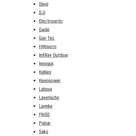
Dipol
DJI
Electrooptic
Guide
Gun-Tec
HIKmicro
InfiRay Outdoor
Innogun
Kahles
Keeppower
Lahoux
Laserluchs
Liemke
PARD
Pulsar
Sako