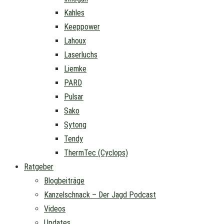
Kahles
Keeppower
Lahoux
Laserluchs
Liemke
PARD
Pulsar
Sako
Sytong
Tendy
ThermTec (Cyclops)
Ratgeber
Blogbeiträge
Kanzelschnack – Der Jagd Podcast
Videos
Updates