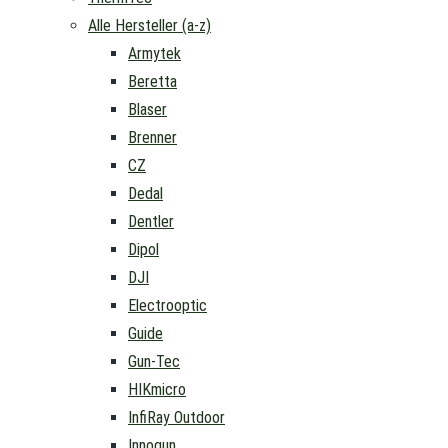
Alle Hersteller (a-z)
Armytek
Beretta
Blaser
Brenner
CZ
Dedal
Dentler
Dipol
DJI
Electrooptic
Guide
Gun-Tec
HIKmicro
InfiRay Outdoor
Innogun