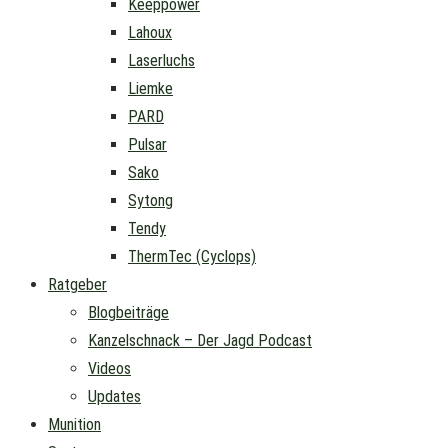
Keeppower
Lahoux
Laserluchs
Liemke
PARD
Pulsar
Sako
Sytong
Tendy
ThermTec (Cyclops)
Ratgeber
Blogbeiträge
Kanzelschnack – Der Jagd Podcast
Videos
Updates
Munition