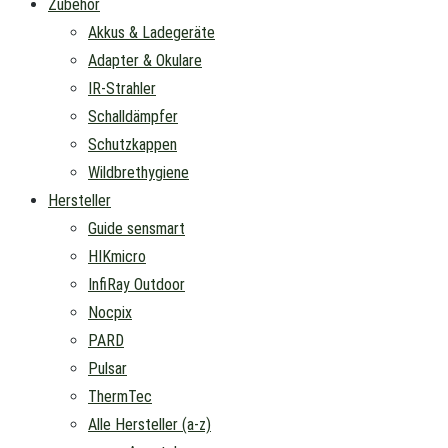
Zubehör
Akkus & Ladegeräte
Adapter & Okulare
IR-Strahler
Schalldämpfer
Schutzkappen
Wildbrethygiene
Hersteller
Guide sensmart
HIKmicro
InfiRay Outdoor
Nocpix
PARD
Pulsar
ThermTec
Alle Hersteller (a-z)