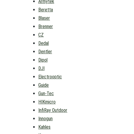
Armytek
Beretta
Blaser
Brenner
CZ
Dedal
Dentler
Dipol
DJI
Electrooptic
Guide
Gun-Tec
HIKmicro
InfiRay Outdoor
Innogun
Kahles