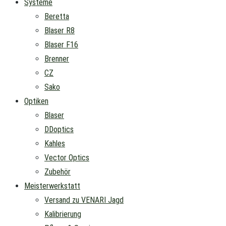
Systeme
Beretta
Blaser R8
Blaser F16
Brenner
CZ
Sako
Optiken
Blaser
DDoptics
Kahles
Vector Optics
Zubehör
Meisterwerkstatt
Versand zu VENARI Jagd
Kalibrierung