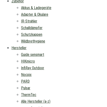
Zubehör
Akkus & Ladegeräte
Adapter & Okulare
IR-Strahler
Schalldämpfer
Schutzkappen
Wildbrethygiene
Hersteller
Guide sensmart
HIKmicro
InfiRay Outdoor
Nocpix
PARD
Pulsar
ThermTec
Alle Hersteller (a-z)