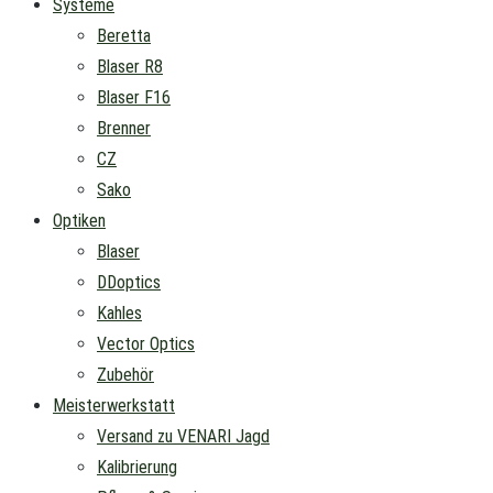
Systeme
Beretta
Blaser R8
Blaser F16
Brenner
CZ
Sako
Optiken
Blaser
DDoptics
Kahles
Vector Optics
Zubehör
Meisterwerkstatt
Versand zu VENARI Jagd
Kalibrierung