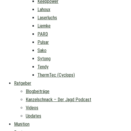
Keeppower
Lahoux
Laserluchs
Liemke
PARD
Pulsar
Sako
Sytong
Tendy
ThermTec (Cyclops)
Ratgeber
Blogbeiträge
Kanzelschnack – Der Jagd Podcast
Videos
Updates
Munition