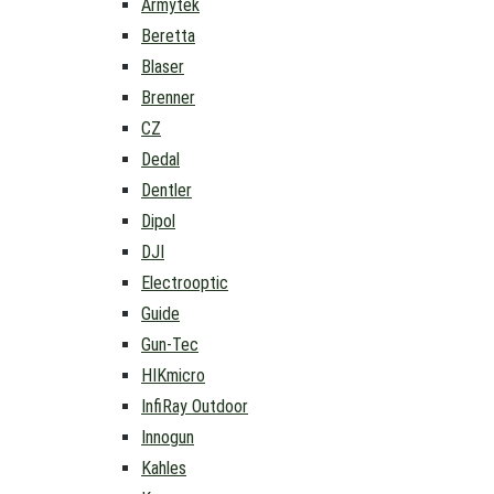
Armytek
Beretta
Blaser
Brenner
CZ
Dedal
Dentler
Dipol
DJI
Electrooptic
Guide
Gun-Tec
HIKmicro
InfiRay Outdoor
Innogun
Kahles