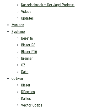
Kanzelschnack – Der Jagd Podcast
Videos
Updates
Munition
Systeme
Beretta
Blaser R8
Blaser F16
Brenner
CZ
Sako
Optiken
Blaser
DDoptics
Kahles
Vector Optics