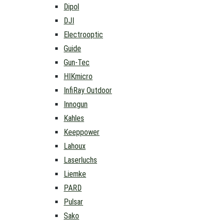
Dipol
DJI
Electrooptic
Guide
Gun-Tec
HIKmicro
InfiRay Outdoor
Innogun
Kahles
Keeppower
Lahoux
Laserluchs
Liemke
PARD
Pulsar
Sako