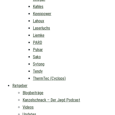
Kahles
Keeppower
Lahoux
Laserluchs
Liemke
PARD
Pulsar
Sako
Sytong
Tendy
ThermTec (Cyclops)
Ratgeber
Blogbeiträge
Kanzelschnack – Der Jagd Podcast
Videos
Updates