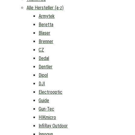
Alle Hersteller (a-z)
Armytek
Beretta
Blaser
Brenner
CZ
Dedal
Dentler
Dipol
DJI
Electrooptic
Guide
Gun-Tec
HIKmicro
InfiRay Outdoor
Innogun