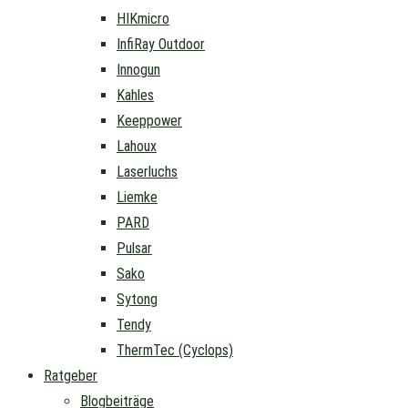
HIKmicro
InfiRay Outdoor
Innogun
Kahles
Keeppower
Lahoux
Laserluchs
Liemke
PARD
Pulsar
Sako
Sytong
Tendy
ThermTec (Cyclops)
Ratgeber
Blogbeiträge