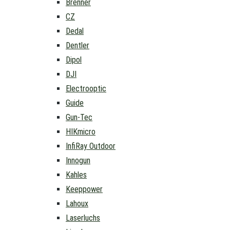
Brenner
CZ
Dedal
Dentler
Dipol
DJI
Electrooptic
Guide
Gun-Tec
HIKmicro
InfiRay Outdoor
Innogun
Kahles
Keeppower
Lahoux
Laserluchs