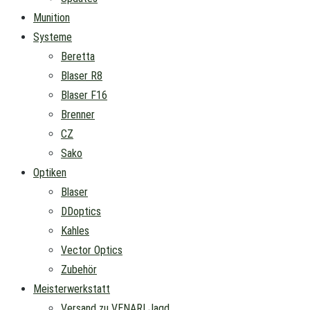
Munition
Systeme
Beretta
Blaser R8
Blaser F16
Brenner
CZ
Sako
Optiken
Blaser
DDoptics
Kahles
Vector Optics
Zubehör
Meisterwerkstatt
Versand zu VENARI Jagd