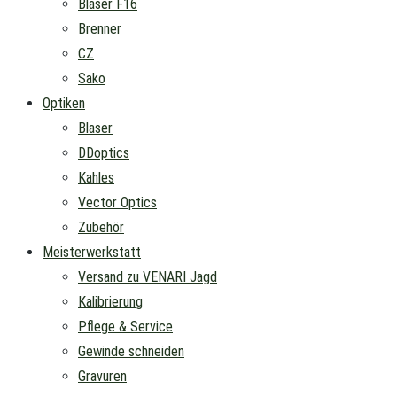
Blaser F16
Brenner
CZ
Sako
Optiken
Blaser
DDoptics
Kahles
Vector Optics
Zubehör
Meisterwerkstatt
Versand zu VENARI Jagd
Kalibrierung
Pflege & Service
Gewinde schneiden
Gravuren