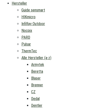
Hersteller
Guide sensmart
HIKmicro
InfiRay Outdoor
Nocpix
PARD
Pulsar
ThermTec
Alle Hersteller (a-z)
Armytek
Beretta
Blaser
Brenner
CZ
Dedal
Dentler