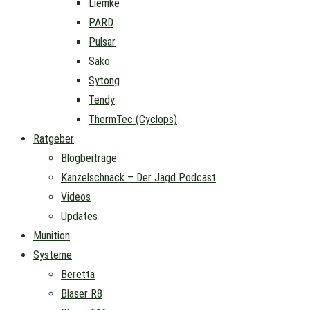
Liemke
PARD
Pulsar
Sako
Sytong
Tendy
ThermTec (Cyclops)
Ratgeber
Blogbeiträge
Kanzelschnack – Der Jagd Podcast
Videos
Updates
Munition
Systeme
Beretta
Blaser R8