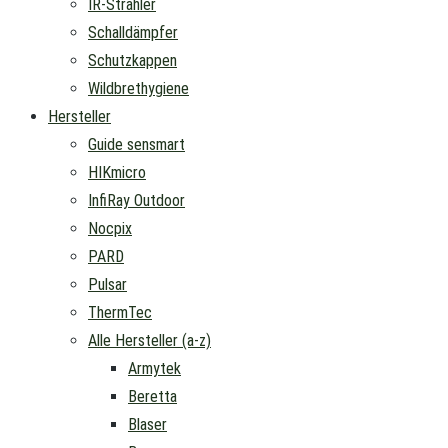
IR-Strahler
Schalldämpfer
Schutzkappen
Wildbrethygiene
Hersteller
Guide sensmart
HIKmicro
InfiRay Outdoor
Nocpix
PARD
Pulsar
ThermTec
Alle Hersteller (a-z)
Armytek
Beretta
Blaser