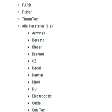
PARD
Pulsar
ThermTec
Alle Hersteller (a-z)
Armytek
Beretta
Blaser
Brenner
CZ
Dedal
Dentler
Dipol
DJI
Electrooptic
Guide
Gun-Tec