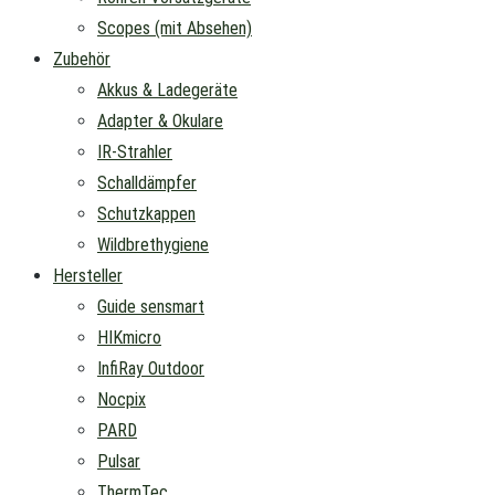
Scopes (mit Absehen)
Zubehör
Akkus & Ladegeräte
Adapter & Okulare
IR-Strahler
Schalldämpfer
Schutzkappen
Wildbrethygiene
Hersteller
Guide sensmart
HIKmicro
InfiRay Outdoor
Nocpix
PARD
Pulsar
ThermTec