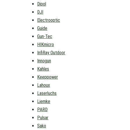
Dipol
DJI
Electrooptic
Guide
Gun-Tec
HIKmicro
InfiRay Outdoor
Innogun
Kahles
Keeppower
Lahoux
Laserluchs
Liemke
PARD
Pulsar
Sako