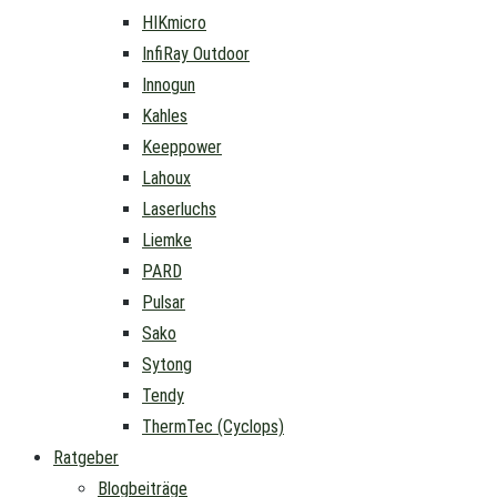
HIKmicro
InfiRay Outdoor
Innogun
Kahles
Keeppower
Lahoux
Laserluchs
Liemke
PARD
Pulsar
Sako
Sytong
Tendy
ThermTec (Cyclops)
Ratgeber
Blogbeiträge