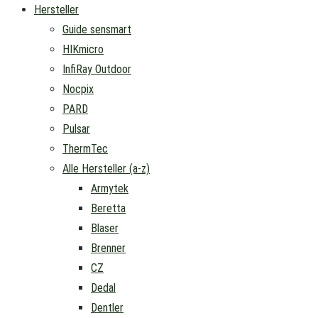
Hersteller
Guide sensmart
HIKmicro
InfiRay Outdoor
Nocpix
PARD
Pulsar
ThermTec
Alle Hersteller (a-z)
Armytek
Beretta
Blaser
Brenner
CZ
Dedal
Dentler