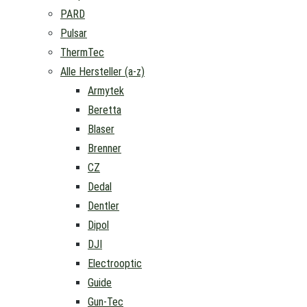
PARD
Pulsar
ThermTec
Alle Hersteller (a-z)
Armytek
Beretta
Blaser
Brenner
CZ
Dedal
Dentler
Dipol
DJI
Electrooptic
Guide
Gun-Tec