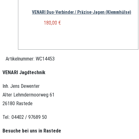
VENARI Duo-Verbinder / Präzise-Jagen (Klemmhülse)
UVP:
Ursprünglicher Preis war:
180,00
€
180,00 €
Aktueller Preis ist: 167,00 €.
167,00
€
Artikelnummer:
WC14453
VENARI Jagdtechnik
Inh. Jens Dewenter
Alter Lehmdermoorweg 61
26180 Rastede
Tel.: 04402 / 97689 50
Besuche bei uns in Rastede