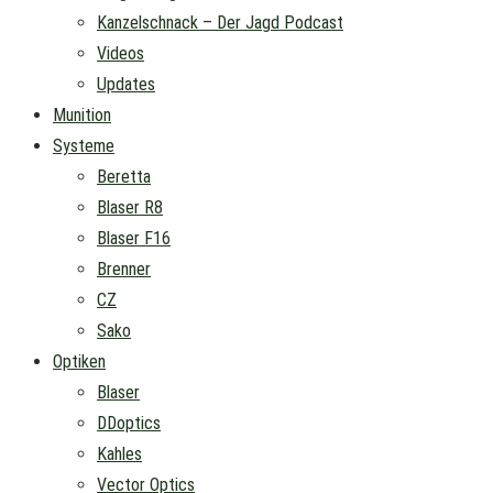
Kanzelschnack – Der Jagd Podcast
Videos
Updates
Munition
Systeme
Beretta
Blaser R8
Blaser F16
Brenner
CZ
Sako
Optiken
Blaser
DDoptics
Kahles
Vector Optics