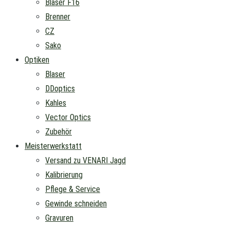
Blaser F16
Brenner
CZ
Sako
Optiken
Blaser
DDoptics
Kahles
Vector Optics
Zubehör
Meisterwerkstatt
Versand zu VENARI Jagd
Kalibrierung
Pflege & Service
Gewinde schneiden
Gravuren