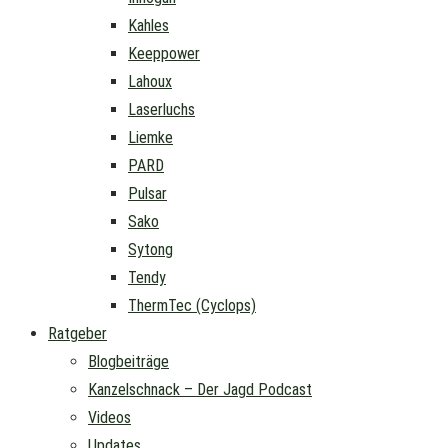
Kahles
Keeppower
Lahoux
Laserluchs
Liemke
PARD
Pulsar
Sako
Sytong
Tendy
ThermTec (Cyclops)
Ratgeber
Blogbeiträge
Kanzelschnack – Der Jagd Podcast
Videos
Updates