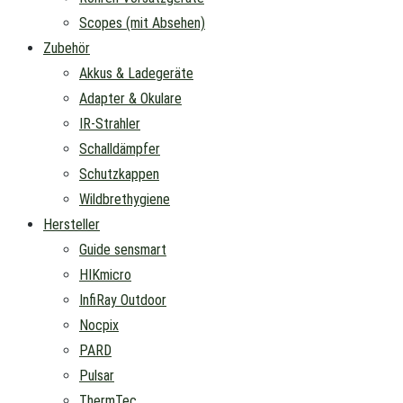
Scopes (mit Absehen)
Zubehör
Akkus & Ladegeräte
Adapter & Okulare
IR-Strahler
Schalldämpfer
Schutzkappen
Wildbrethygiene
Hersteller
Guide sensmart
HIKmicro
InfiRay Outdoor
Nocpix
PARD
Pulsar
ThermTec