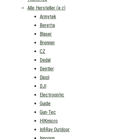
Alle Hersteller (a-z)
Armytek
Beretta
Blaser
Brenner
CZ
Dedal
Dentler
Dipol
DJI
Electrooptic
Guide
Gun-Tec
HIKmicro
InfiRay Outdoor
Innogun