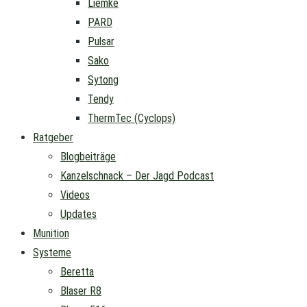
Liemke
PARD
Pulsar
Sako
Sytong
Tendy
ThermTec (Cyclops)
Ratgeber
Blogbeiträge
Kanzelschnack – Der Jagd Podcast
Videos
Updates
Munition
Systeme
Beretta
Blaser R8