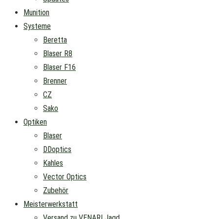
Munition
Systeme
Beretta
Blaser R8
Blaser F16
Brenner
CZ
Sako
Optiken
Blaser
DDoptics
Kahles
Vector Optics
Zubehör
Meisterwerkstatt
Versand zu VENARI Jagd