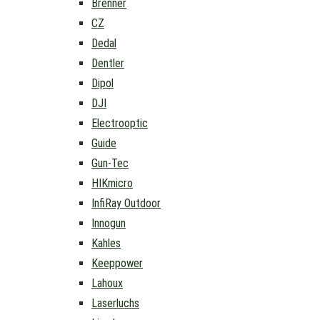
Brenner
CZ
Dedal
Dentler
Dipol
DJI
Electrooptic
Guide
Gun-Tec
HIKmicro
InfiRay Outdoor
Innogun
Kahles
Keeppower
Lahoux
Laserluchs