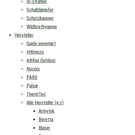
IR-Strahler
Schalldämpfer
Schutzkappen
Wildbrethygiene
Hersteller
Guide sensmart
HIKmicro
InfiRay Outdoor
Nocpix
PARD
Pulsar
ThermTec
Alle Hersteller (a-z)
Armytek
Beretta
Blaser