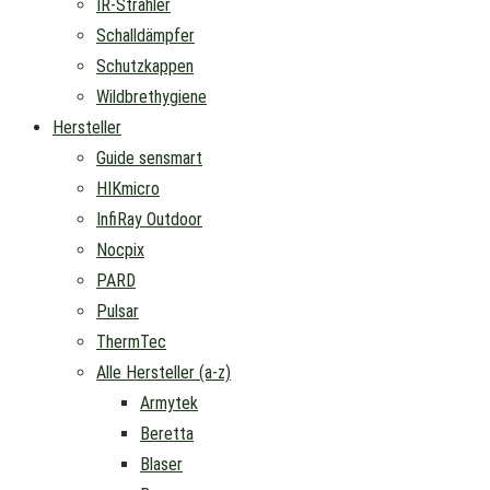
IR-Strahler
Schalldämpfer
Schutzkappen
Wildbrethygiene
Hersteller
Guide sensmart
HIKmicro
InfiRay Outdoor
Nocpix
PARD
Pulsar
ThermTec
Alle Hersteller (a-z)
Armytek
Beretta
Blaser