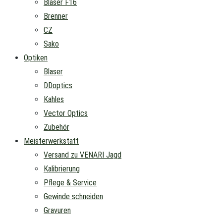
Blaser F16
Brenner
CZ
Sako
Optiken
Blaser
DDoptics
Kahles
Vector Optics
Zubehör
Meisterwerkstatt
Versand zu VENARI Jagd
Kalibrierung
Pflege & Service
Gewinde schneiden
Gravuren