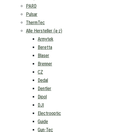
PARD
Pulsar
ThermTec
Alle Hersteller (a-z)
Armytek
Beretta
Blaser
Brenner
CZ
Dedal
Dentler
Dipol
DJI
Electrooptic
Guide
Gun-Tec