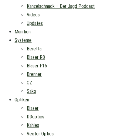
Kanzelschnack – Der Jagd Podcast
Videos
Updates
Munition
Systeme
Beretta
Blaser R8
Blaser F16
Brenner
CZ
Sako
Optiken
Blaser
DDoptics
Kahles
Vector Optics