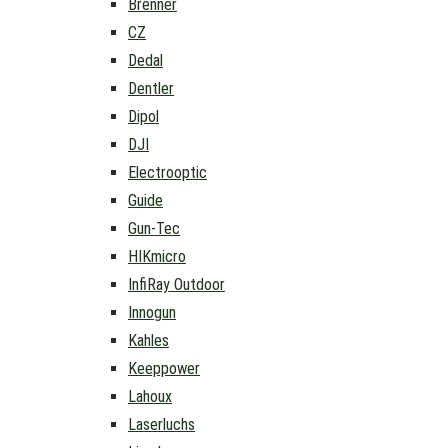
Brenner
CZ
Dedal
Dentler
Dipol
DJI
Electrooptic
Guide
Gun-Tec
HIKmicro
InfiRay Outdoor
Innogun
Kahles
Keeppower
Lahoux
Laserluchs