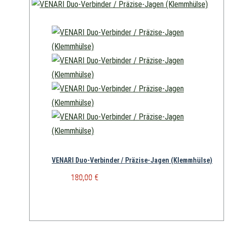
VENARI Duo-Verbinder / Präzise-Jagen (Klemmhülse)
UVP:
Ursprünglicher Preis war:
180,00
€
180,00 €
Aktueller Preis ist: 167,00 €.
167,00
€