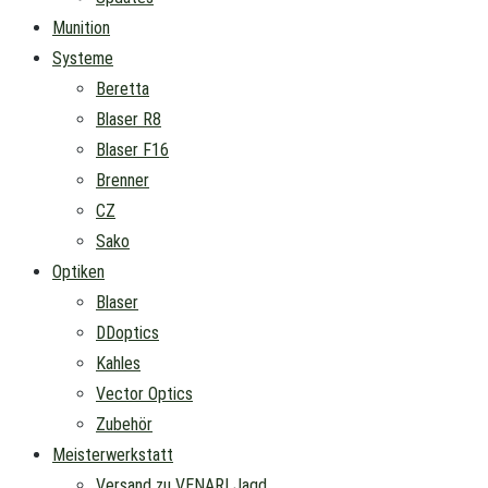
Munition
Systeme
Beretta
Blaser R8
Blaser F16
Brenner
CZ
Sako
Optiken
Blaser
DDoptics
Kahles
Vector Optics
Zubehör
Meisterwerkstatt
Versand zu VENARI Jagd