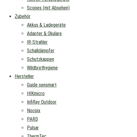
Scopes (mit Absehen)
Zubehör
Akkus & Ladegeräte
Adapter & Okulare
IR-Strahler
Schalldämpfer
Schutzkappen
Wildbrethygiene
Hersteller
Guide sensmart
HIKmicro
InfiRay Outdoor
Nocpix
PARD
Pulsar
ThermTec