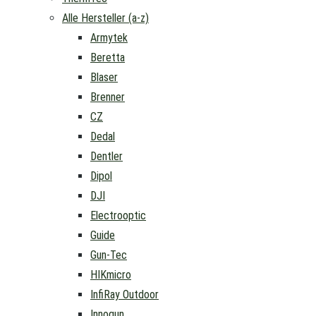
Alle Hersteller (a-z)
Armytek
Beretta
Blaser
Brenner
CZ
Dedal
Dentler
Dipol
DJI
Electrooptic
Guide
Gun-Tec
HIKmicro
InfiRay Outdoor
Innogun