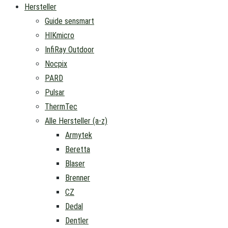
Hersteller
Guide sensmart
HIKmicro
InfiRay Outdoor
Nocpix
PARD
Pulsar
ThermTec
Alle Hersteller (a-z)
Armytek
Beretta
Blaser
Brenner
CZ
Dedal
Dentler