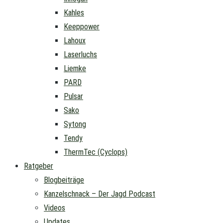
Kahles
Keeppower
Lahoux
Laserluchs
Liemke
PARD
Pulsar
Sako
Sytong
Tendy
ThermTec (Cyclops)
Ratgeber
Blogbeiträge
Kanzelschnack – Der Jagd Podcast
Videos
Updates