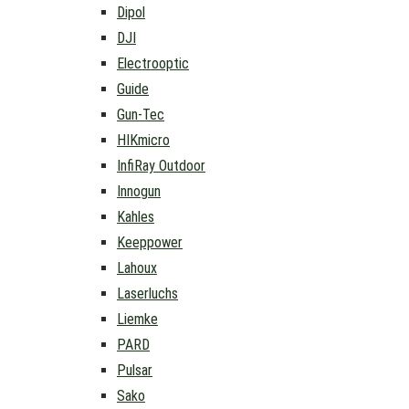
Dipol
DJI
Electrooptic
Guide
Gun-Tec
HIKmicro
InfiRay Outdoor
Innogun
Kahles
Keeppower
Lahoux
Laserluchs
Liemke
PARD
Pulsar
Sako