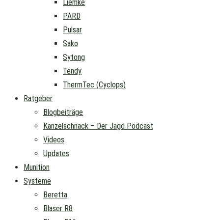
Liemke
PARD
Pulsar
Sako
Sytong
Tendy
ThermTec (Cyclops)
Ratgeber
Blogbeiträge
Kanzelschnack – Der Jagd Podcast
Videos
Updates
Munition
Systeme
Beretta
Blaser R8