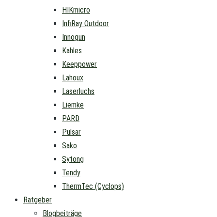
HIKmicro
InfiRay Outdoor
Innogun
Kahles
Keeppower
Lahoux
Laserluchs
Liemke
PARD
Pulsar
Sako
Sytong
Tendy
ThermTec (Cyclops)
Ratgeber
Blogbeiträge