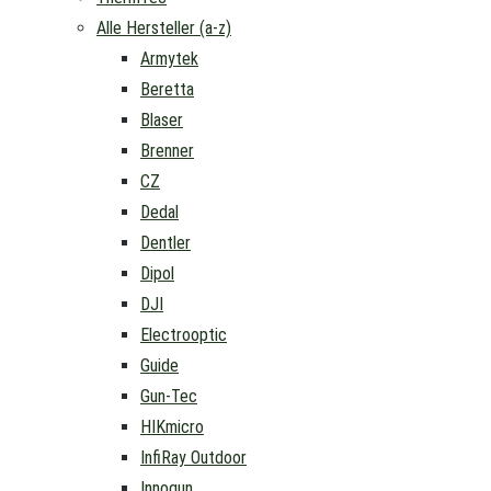
Alle Hersteller (a-z)
Armytek
Beretta
Blaser
Brenner
CZ
Dedal
Dentler
Dipol
DJI
Electrooptic
Guide
Gun-Tec
HIKmicro
InfiRay Outdoor
Innogun