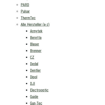
PARD
Pulsar
ThermTec
Alle Hersteller (a-z)
Armytek
Beretta
Blaser
Brenner
CZ
Dedal
Dentler
Dipol
DJI
Electrooptic
Guide
Gun-Tec