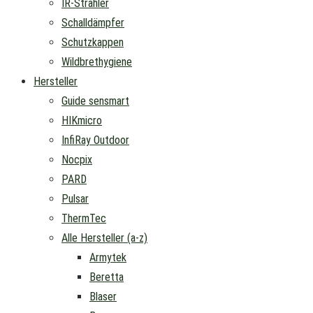
IR-Strahler
Schalldämpfer
Schutzkappen
Wildbrethygiene
Hersteller
Guide sensmart
HIKmicro
InfiRay Outdoor
Nocpix
PARD
Pulsar
ThermTec
Alle Hersteller (a-z)
Armytek
Beretta
Blaser