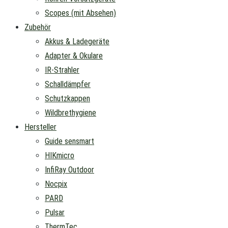
Scopes (mit Absehen)
Zubehör
Akkus & Ladegeräte
Adapter & Okulare
IR-Strahler
Schalldämpfer
Schutzkappen
Wildbrethygiene
Hersteller
Guide sensmart
HIKmicro
InfiRay Outdoor
Nocpix
PARD
Pulsar
ThermTec