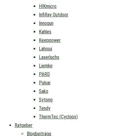
HIKmicro
InfiRay Outdoor
Innogun
Kahles
Keeppower
Lahoux
Laserluchs
Liemke
PARD
Pulsar
Sako
Sytong
Tendy
ThermTec (Cyclops)
Ratgeber
Blogbeiträge