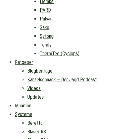
Liemke
PARD
Pulsar
Sako
Sytong
Tendy
ThermTec (Cyclops)
Ratgeber
Blogbeiträge
Kanzelschnack – Der Jagd Podcast
Videos
Updates
Munition
Systeme
Beretta
Blaser R8