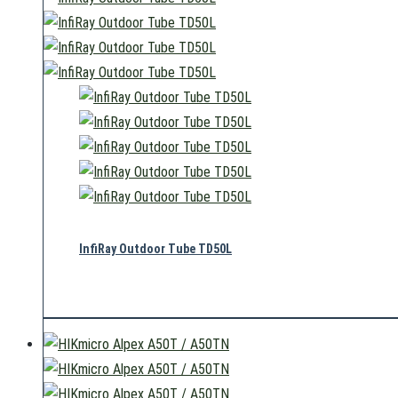
InfiRay Outdoor Tube TD50L
989,00
€