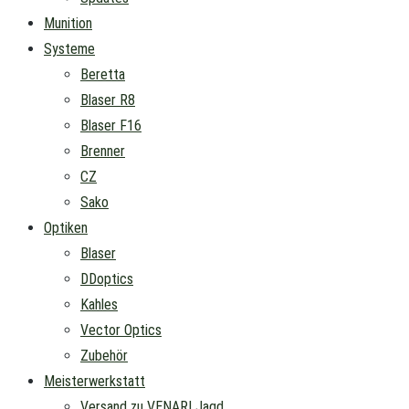
Munition
Systeme
Beretta
Blaser R8
Blaser F16
Brenner
CZ
Sako
Optiken
Blaser
DDoptics
Kahles
Vector Optics
Zubehör
Meisterwerkstatt
Versand zu VENARI Jagd