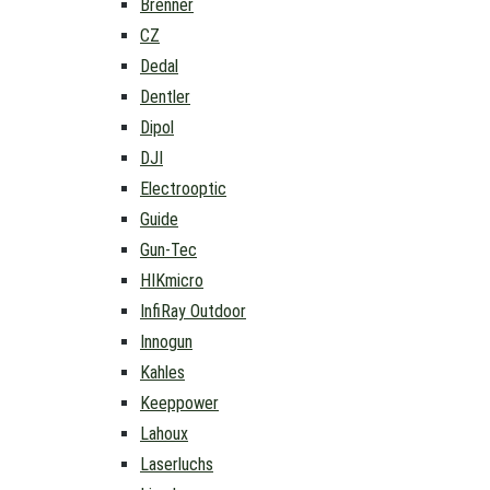
Brenner
CZ
Dedal
Dentler
Dipol
DJI
Electrooptic
Guide
Gun-Tec
HIKmicro
InfiRay Outdoor
Innogun
Kahles
Keeppower
Lahoux
Laserluchs