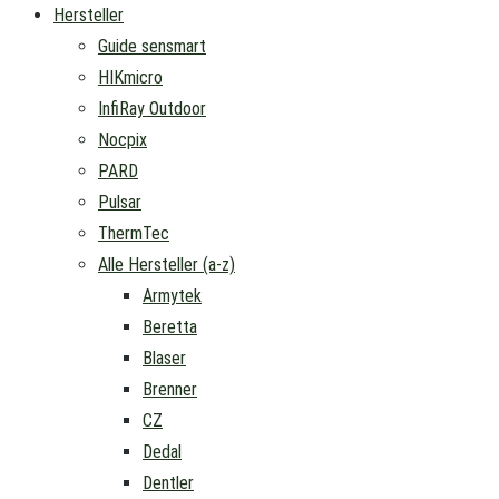
Hersteller
Guide sensmart
HIKmicro
InfiRay Outdoor
Nocpix
PARD
Pulsar
ThermTec
Alle Hersteller (a-z)
Armytek
Beretta
Blaser
Brenner
CZ
Dedal
Dentler