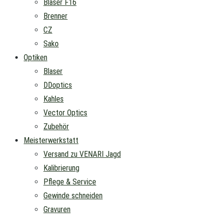
Blaser F16
Brenner
CZ
Sako
Optiken
Blaser
DDoptics
Kahles
Vector Optics
Zubehör
Meisterwerkstatt
Versand zu VENARI Jagd
Kalibrierung
Pflege & Service
Gewinde schneiden
Gravuren