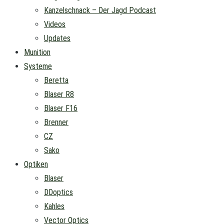
Kanzelschnack – Der Jagd Podcast
Videos
Updates
Munition
Systeme
Beretta
Blaser R8
Blaser F16
Brenner
CZ
Sako
Optiken
Blaser
DDoptics
Kahles
Vector Optics