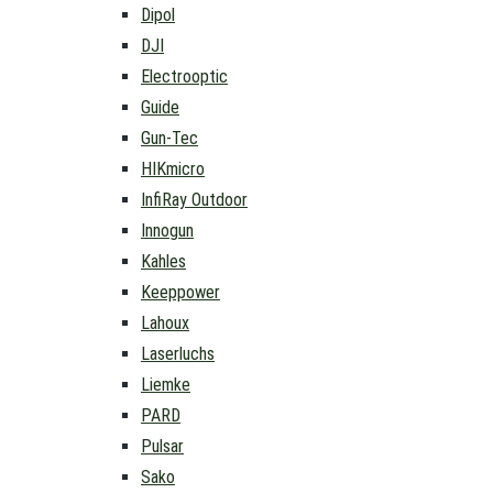
Dipol
DJI
Electrooptic
Guide
Gun-Tec
HIKmicro
InfiRay Outdoor
Innogun
Kahles
Keeppower
Lahoux
Laserluchs
Liemke
PARD
Pulsar
Sako