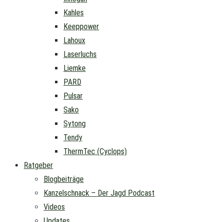
Kahles
Keeppower
Lahoux
Laserluchs
Liemke
PARD
Pulsar
Sako
Sytong
Tendy
ThermTec (Cyclops)
Ratgeber
Blogbeiträge
Kanzelschnack – Der Jagd Podcast
Videos
Updates