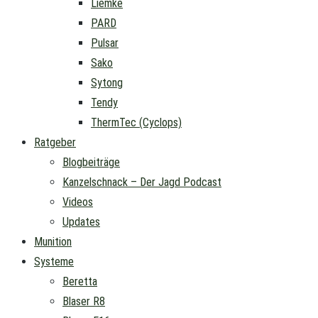
Liemke
PARD
Pulsar
Sako
Sytong
Tendy
ThermTec (Cyclops)
Ratgeber
Blogbeiträge
Kanzelschnack – Der Jagd Podcast
Videos
Updates
Munition
Systeme
Beretta
Blaser R8