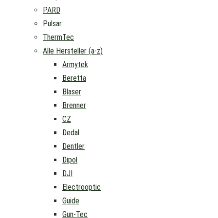
PARD
Pulsar
ThermTec
Alle Hersteller (a-z)
Armytek
Beretta
Blaser
Brenner
CZ
Dedal
Dentler
Dipol
DJI
Electrooptic
Guide
Gun-Tec