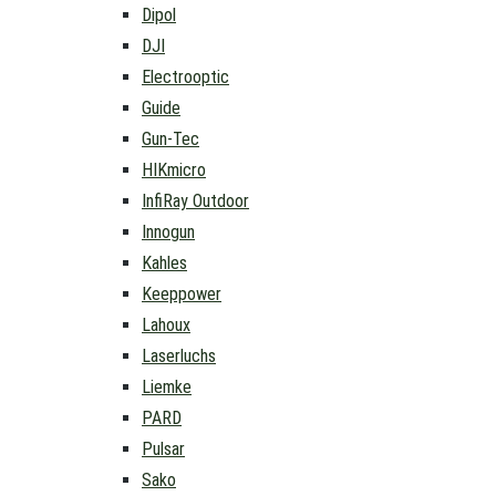
Dipol
DJI
Electrooptic
Guide
Gun-Tec
HIKmicro
InfiRay Outdoor
Innogun
Kahles
Keeppower
Lahoux
Laserluchs
Liemke
PARD
Pulsar
Sako