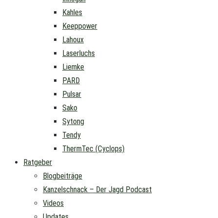
Kahles
Keeppower
Lahoux
Laserluchs
Liemke
PARD
Pulsar
Sako
Sytong
Tendy
ThermTec (Cyclops)
Ratgeber
Blogbeiträge
Kanzelschnack – Der Jagd Podcast
Videos
Updates