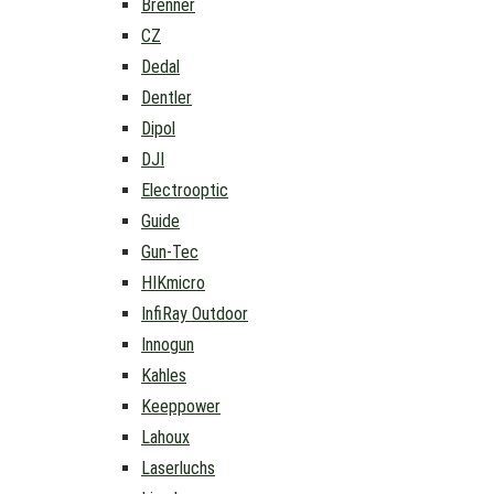
Brenner
CZ
Dedal
Dentler
Dipol
DJI
Electrooptic
Guide
Gun-Tec
HIKmicro
InfiRay Outdoor
Innogun
Kahles
Keeppower
Lahoux
Laserluchs