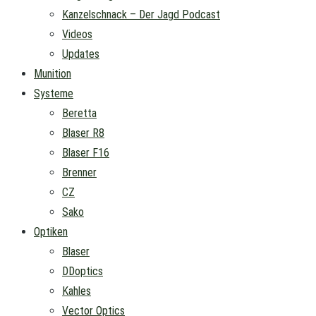
Kanzelschnack – Der Jagd Podcast
Videos
Updates
Munition
Systeme
Beretta
Blaser R8
Blaser F16
Brenner
CZ
Sako
Optiken
Blaser
DDoptics
Kahles
Vector Optics