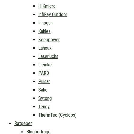
HIKmicro
InfiRay Outdoor
Innogun
Kahles
Keeppower
Lahoux
Laserluchs
Liemke
PARD
Pulsar
Sako
Sytong
Tendy
ThermTec (Cyclops)
Ratgeber
Blogbeiträge