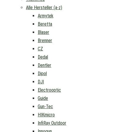
Alle Hersteller (a-z)
Armytek
Beretta
Blaser
Brenner
CZ
Dedal
Dentler
Dipol
DJI
Electrooptic
Guide
Gun-Tec
HIKmicro
InfiRay Outdoor
Innogun