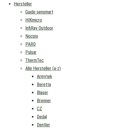
Hersteller
Guide sensmart
HIKmicro
InfiRay Outdoor
Nocpix
PARD
Pulsar
ThermTec
Alle Hersteller (a-z)
Armytek
Beretta
Blaser
Brenner
CZ
Dedal
Dentler