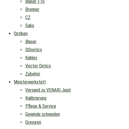
Blaser F16
Brenner
CZ
Sako
Optiken
Blaser
DDoptics
Kahles
Vector Optics
Zubehör
Meisterwerkstatt
Versand zu VENARI Jagd
Kalibrierung
Pflege & Service
Gewinde schneiden
Gravuren