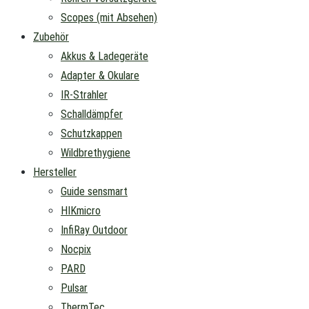
Scopes (mit Absehen)
Zubehör
Akkus & Ladegeräte
Adapter & Okulare
IR-Strahler
Schalldämpfer
Schutzkappen
Wildbrethygiene
Hersteller
Guide sensmart
HIKmicro
InfiRay Outdoor
Nocpix
PARD
Pulsar
ThermTec