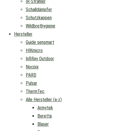
IR-Strahler
Schalldämpfer
Schutzkappen
Wildbrethygiene
Hersteller
Guide sensmart
HIKmicro
InfiRay Outdoor
Nocpix
PARD
Pulsar
ThermTec
Alle Hersteller (a-z)
Armytek
Beretta
Blaser