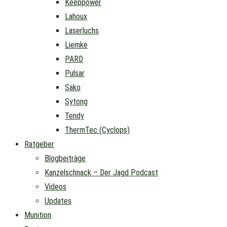
Keeppower
Lahoux
Laserluchs
Liemke
PARD
Pulsar
Sako
Sytong
Tendy
ThermTec (Cyclops)
Ratgeber
Blogbeiträge
Kanzelschnack – Der Jagd Podcast
Videos
Updates
Munition