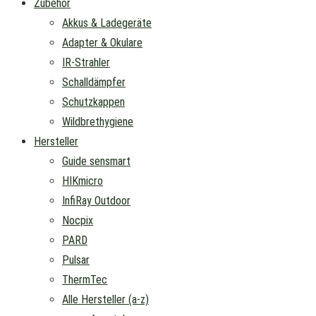
Zubehör
Akkus & Ladegeräte
Adapter & Okulare
IR-Strahler
Schalldämpfer
Schutzkappen
Wildbrethygiene
Hersteller
Guide sensmart
HIKmicro
InfiRay Outdoor
Nocpix
PARD
Pulsar
ThermTec
Alle Hersteller (a-z)