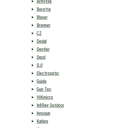
Armytek
Beretta
Blaser
Brenner
CZ
Dedal
Dentler
Dipol
DJI
Electrooptic
Guide
Gun-Tec
HIKmicro
InfiRay Outdoor
Innogun
Kahles