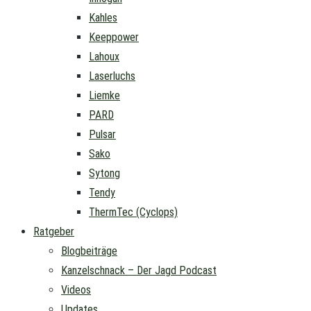
Kahles
Keeppower
Lahoux
Laserluchs
Liemke
PARD
Pulsar
Sako
Sytong
Tendy
ThermTec (Cyclops)
Ratgeber
Blogbeiträge
Kanzelschnack – Der Jagd Podcast
Videos
Updates