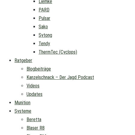
Liemke
PARD
Pulsar
Sako
Sytong
Tendy
ThermTec (Cyclops)
Ratgeber
Blogbeiträge
Kanzelschnack – Der Jagd Podcast
Videos
Updates
Munition
Systeme
Beretta
Blaser R8