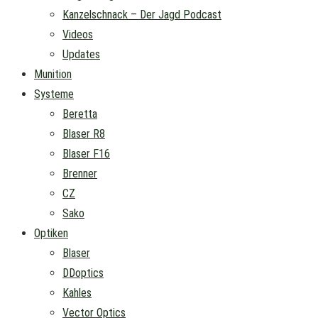
Kanzelschnack – Der Jagd Podcast
Videos
Updates
Munition
Systeme
Beretta
Blaser R8
Blaser F16
Brenner
CZ
Sako
Optiken
Blaser
DDoptics
Kahles
Vector Optics