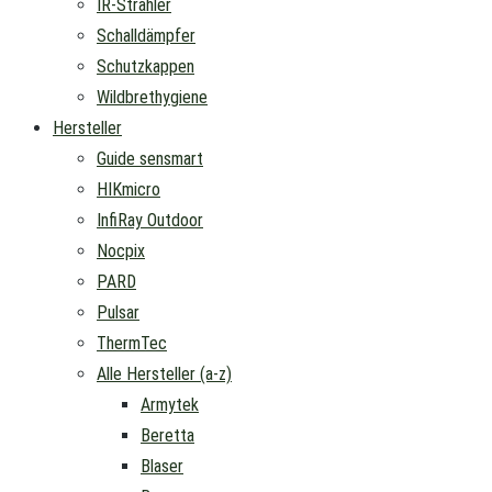
IR-Strahler
Schalldämpfer
Schutzkappen
Wildbrethygiene
Hersteller
Guide sensmart
HIKmicro
InfiRay Outdoor
Nocpix
PARD
Pulsar
ThermTec
Alle Hersteller (a-z)
Armytek
Beretta
Blaser