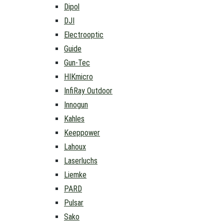
Dipol
DJI
Electrooptic
Guide
Gun-Tec
HIKmicro
InfiRay Outdoor
Innogun
Kahles
Keeppower
Lahoux
Laserluchs
Liemke
PARD
Pulsar
Sako