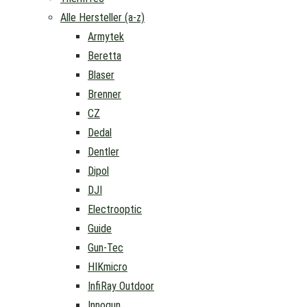
Alle Hersteller (a-z)
Armytek
Beretta
Blaser
Brenner
CZ
Dedal
Dentler
Dipol
DJI
Electrooptic
Guide
Gun-Tec
HIKmicro
InfiRay Outdoor
Innogun