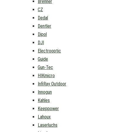
Brenner
CZ
Dedal
Dentler
Dipol
DJI
Electrooptic
Guide
Gun-Tec
HIKmicro
InfiRay Outdoor
Innogun
Kahles
Keeppower
Lahoux
Laserluchs