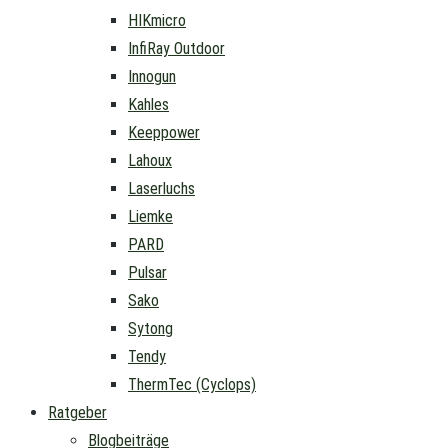
HIKmicro
InfiRay Outdoor
Innogun
Kahles
Keeppower
Lahoux
Laserluchs
Liemke
PARD
Pulsar
Sako
Sytong
Tendy
ThermTec (Cyclops)
Ratgeber
Blogbeiträge