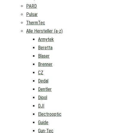
PARD
Pulsar
ThermTec
Alle Hersteller (a-z)
Armytek
Beretta
Blaser
Brenner
CZ
Dedal
Dentler
Dipol
DJI
Electrooptic
Guide
Gun-Tec