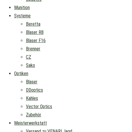
Munition
Systeme
Beretta
Blaser R8
Blaser F16
Brenner
CZ
Sako
Optiken
Blaser
DDoptics
Kahles
Vector Optics
Zubehör
Meisterwerkstatt
Versand zu VENARI Jagd