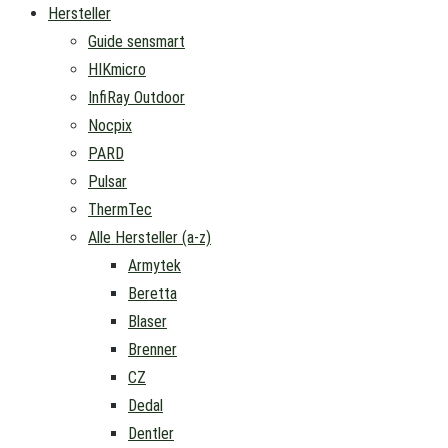
Hersteller
Guide sensmart
HIKmicro
InfiRay Outdoor
Nocpix
PARD
Pulsar
ThermTec
Alle Hersteller (a-z)
Armytek
Beretta
Blaser
Brenner
CZ
Dedal
Dentler