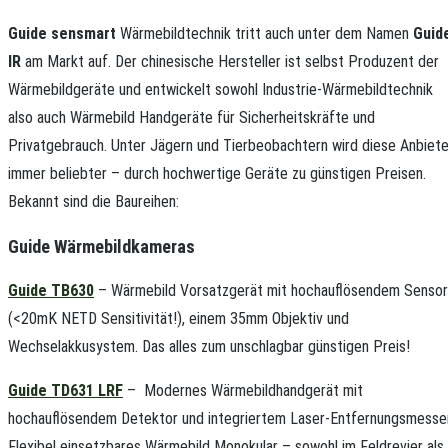
G
uide sensmart
Wärmebildtechnik tritt auch unter dem Namen
Guid
IR
am Markt auf. Der chinesische Hersteller ist selbst Produzent der
Wärmebildgeräte und entwickelt sowohl Industrie-Wärmebildtechnik
also auch Wärmebild Handgeräte für Sicherheitskräfte und
Privatgebrauch. Unter Jägern und Tierbeobachtern wird diese Anbiete
immer beliebter – durch hochwertige Geräte zu günstigen Preisen.
Bekannt sind die Baureihen:
Guide Wärmebildkameras
Guide TB630
– Wärmebild Vorsatzgerät mit hochauflösendem Sensor
(<20mK NETD Sensitivität!), einem 35mm Objektiv und
Wechselakkusystem. Das alles zum unschlagbar günstigen Preis!
Guide TD631 LRF
–
Modernes Wärmebildhandgerät mit
hochauflösendem Detektor und integriertem Laser-Entfernungsmesser
Flexibel einsetzbares Wärmebild Monokular – sowohl im Feldrevier als