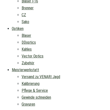
Blaser F16
Brenner
CZ
Sako
Optiken
Blaser
DDoptics
Kahles
Vector Optics
Zubehör
Meisterwerkstatt
Versand zu VENARI Jagd
Kalibrierung
Pflege & Service
Gewinde schneiden
Gravuren