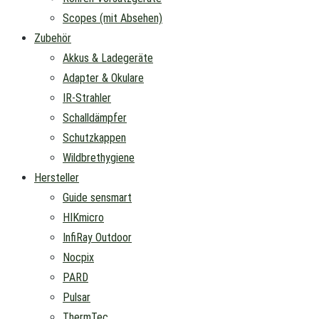
Scopes (mit Absehen)
Zubehör
Akkus & Ladegeräte
Adapter & Okulare
IR-Strahler
Schalldämpfer
Schutzkappen
Wildbrethygiene
Hersteller
Guide sensmart
HIKmicro
InfiRay Outdoor
Nocpix
PARD
Pulsar
ThermTec