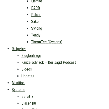
Liemke
PARD
Pulsar
Sako
Sytong
Tendy
ThermTec (Cyclops)
Ratgeber
Blogbeiträge
Kanzelschnack – Der Jagd Podcast
Videos
Updates
Munition
Systeme
Beretta
Blaser R8