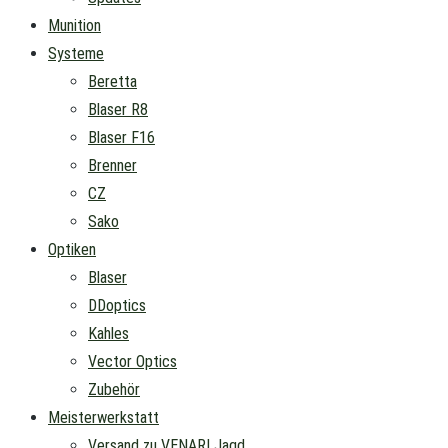
Munition
Systeme
Beretta
Blaser R8
Blaser F16
Brenner
CZ
Sako
Optiken
Blaser
DDoptics
Kahles
Vector Optics
Zubehör
Meisterwerkstatt
Versand zu VENARI Jagd