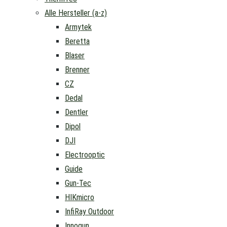
Alle Hersteller (a-z)
Armytek
Beretta
Blaser
Brenner
CZ
Dedal
Dentler
Dipol
DJI
Electrooptic
Guide
Gun-Tec
HIKmicro
InfiRay Outdoor
Innogun