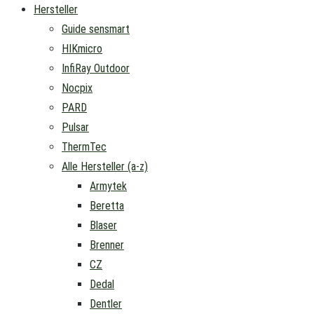
Hersteller
Guide sensmart
HIKmicro
InfiRay Outdoor
Nocpix
PARD
Pulsar
ThermTec
Alle Hersteller (a-z)
Armytek
Beretta
Blaser
Brenner
CZ
Dedal
Dentler