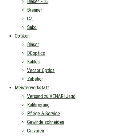
Blaser F16
Brenner
CZ
Sako
Optiken
Blaser
DDoptics
Kahles
Vector Optics
Zubehör
Meisterwerkstatt
Versand zu VENARI Jagd
Kalibrierung
Pflege & Service
Gewinde schneiden
Gravuren