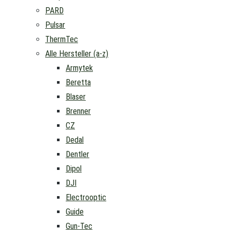
PARD
Pulsar
ThermTec
Alle Hersteller (a-z)
Armytek
Beretta
Blaser
Brenner
CZ
Dedal
Dentler
Dipol
DJI
Electrooptic
Guide
Gun-Tec