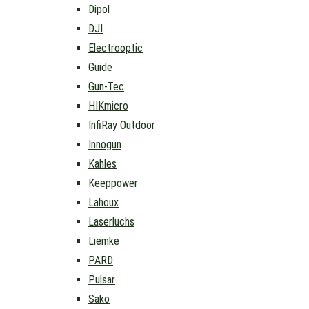
Dipol
DJI
Electrooptic
Guide
Gun-Tec
HIKmicro
InfiRay Outdoor
Innogun
Kahles
Keeppower
Lahoux
Laserluchs
Liemke
PARD
Pulsar
Sako