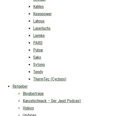
Kahles
Keeppower
Lahoux
Laserluchs
Liemke
PARD
Pulsar
Sako
Sytong
Tendy
ThermTec (Cyclops)
Ratgeber
Blogbeiträge
Kanzelschnack – Der Jagd Podcast
Videos
Updates