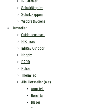
IR-Strahler
Schalldämpfer
Schutzkappen
Wildbrethygiene
Hersteller
Guide sensmart
HIKmicro
InfiRay Outdoor
Nocpix
PARD
Pulsar
ThermTec
Alle Hersteller (a-z)
Armytek
Beretta
Blaser