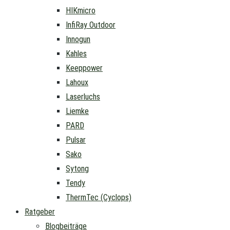
HIKmicro
InfiRay Outdoor
Innogun
Kahles
Keeppower
Lahoux
Laserluchs
Liemke
PARD
Pulsar
Sako
Sytong
Tendy
ThermTec (Cyclops)
Ratgeber
Blogbeiträge