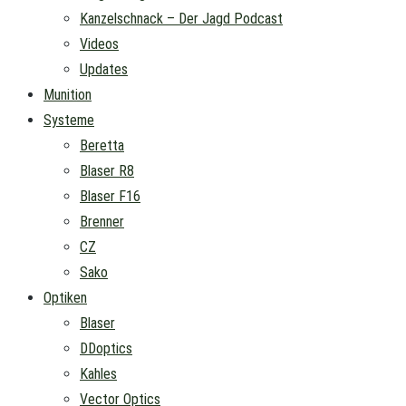
Kanzelschnack – Der Jagd Podcast
Videos
Updates
Munition
Systeme
Beretta
Blaser R8
Blaser F16
Brenner
CZ
Sako
Optiken
Blaser
DDoptics
Kahles
Vector Optics