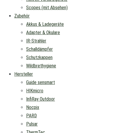
Scopes (mit Absehen)
Zubehör
Akkus & Ladegeräte
Adapter & Okulare
IR-Strahler
Schalldämpfer
Schutzkappen
Wildbrethygiene
Hersteller
Guide sensmart
HIKmicro
InfiRay Outdoor
Nocpix
PARD
Pulsar
ThermTec