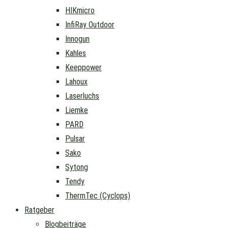
HIKmicro
InfiRay Outdoor
Innogun
Kahles
Keeppower
Lahoux
Laserluchs
Liemke
PARD
Pulsar
Sako
Sytong
Tendy
ThermTec (Cyclops)
Ratgeber
Blogbeiträge