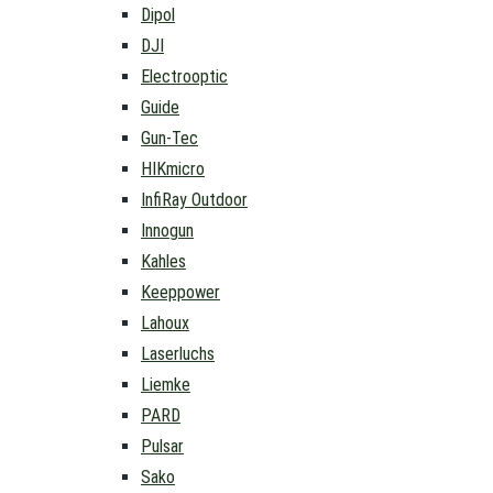
Dipol
DJI
Electrooptic
Guide
Gun-Tec
HIKmicro
InfiRay Outdoor
Innogun
Kahles
Keeppower
Lahoux
Laserluchs
Liemke
PARD
Pulsar
Sako