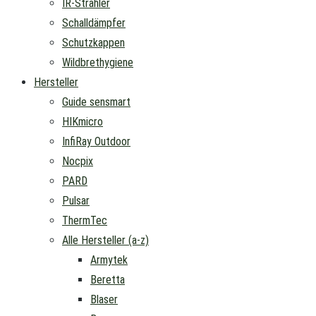
IR-Strahler
Schalldämpfer
Schutzkappen
Wildbrethygiene
Hersteller
Guide sensmart
HIKmicro
InfiRay Outdoor
Nocpix
PARD
Pulsar
ThermTec
Alle Hersteller (a-z)
Armytek
Beretta
Blaser