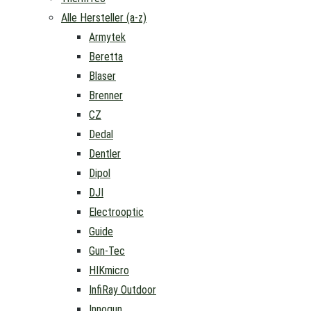
Alle Hersteller (a-z)
Armytek
Beretta
Blaser
Brenner
CZ
Dedal
Dentler
Dipol
DJI
Electrooptic
Guide
Gun-Tec
HIKmicro
InfiRay Outdoor
Innogun