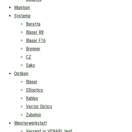
Munition
Systeme
Beretta
Blaser R8
Blaser F16
Brenner
CZ
Sako
Optiken
Blaser
DDoptics
Kahles
Vector Optics
Zubehör
Meisterwerkstatt
Versand zu VENARI Jagd