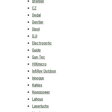
Brenner
CZ
Dedal
Dentler
Dipol
DJI
Electrooptic
Guide
Gun-Tec
HIKmicro
InfiRay Outdoor
Innogun
Kahles
Keeppower
Lahoux
Laserluchs