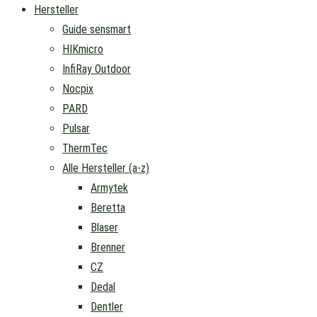
Hersteller
Guide sensmart
HIKmicro
InfiRay Outdoor
Nocpix
PARD
Pulsar
ThermTec
Alle Hersteller (a-z)
Armytek
Beretta
Blaser
Brenner
CZ
Dedal
Dentler