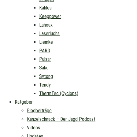
Kahles
Keeppower
Lahoux
Laserluchs
Liemke
PARD
Pulsar
Sako
Sytong
Tendy
ThermTec (Cyclops)
Ratgeber
Blogbeiträge
Kanzelschnack – Der Jagd Podcast
Videos
Updates