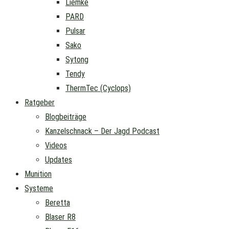
Liemke
PARD
Pulsar
Sako
Sytong
Tendy
ThermTec (Cyclops)
Ratgeber
Blogbeiträge
Kanzelschnack – Der Jagd Podcast
Videos
Updates
Munition
Systeme
Beretta
Blaser R8