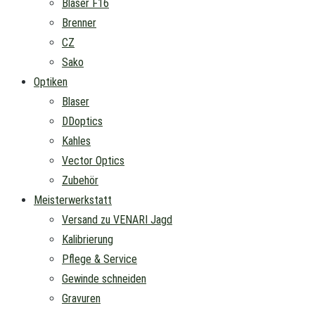
Blaser F16
Brenner
CZ
Sako
Optiken
Blaser
DDoptics
Kahles
Vector Optics
Zubehör
Meisterwerkstatt
Versand zu VENARI Jagd
Kalibrierung
Pflege & Service
Gewinde schneiden
Gravuren