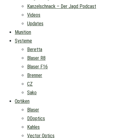
Kanzelschnack – Der Jagd Podcast
Videos
Updates
Munition
Systeme
Beretta
Blaser R8
Blaser F16
Brenner
CZ
Sako
Optiken
Blaser
DDoptics
Kahles
Vector Optics