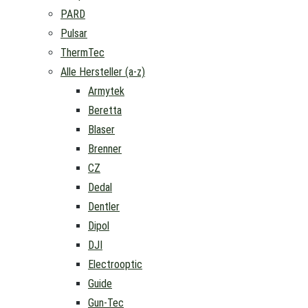
PARD
Pulsar
ThermTec
Alle Hersteller (a-z)
Armytek
Beretta
Blaser
Brenner
CZ
Dedal
Dentler
Dipol
DJI
Electrooptic
Guide
Gun-Tec