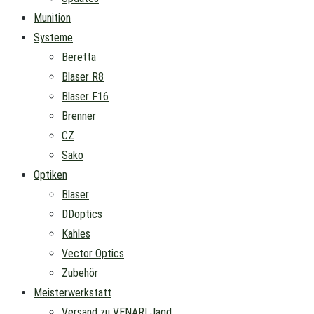
Munition
Systeme
Beretta
Blaser R8
Blaser F16
Brenner
CZ
Sako
Optiken
Blaser
DDoptics
Kahles
Vector Optics
Zubehör
Meisterwerkstatt
Versand zu VENARI Jagd