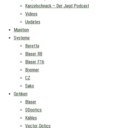
Kanzelschnack – Der Jagd Podcast
Videos
Updates
Munition
Systeme
Beretta
Blaser R8
Blaser F16
Brenner
CZ
Sako
Optiken
Blaser
DDoptics
Kahles
Vector Optics