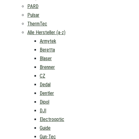
PARD
Pulsar
ThermTec
Alle Hersteller (a-z)
Armytek
Beretta
Blaser
Brenner
CZ
Dedal
Dentler
Dipol
DJI
Electrooptic
Guide
Gun-Tec