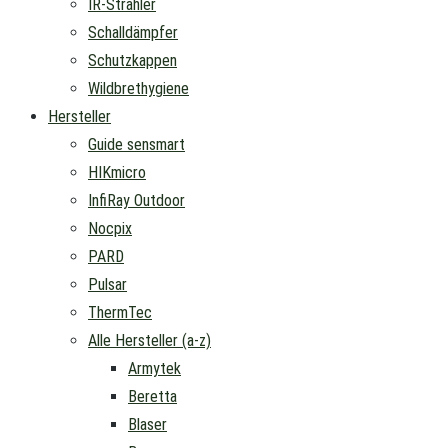
IR-Strahler
Schalldämpfer
Schutzkappen
Wildbrethygiene
Hersteller
Guide sensmart
HIKmicro
InfiRay Outdoor
Nocpix
PARD
Pulsar
ThermTec
Alle Hersteller (a-z)
Armytek
Beretta
Blaser