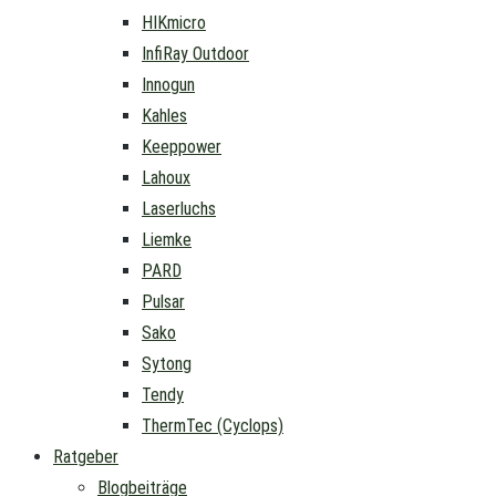
HIKmicro
InfiRay Outdoor
Innogun
Kahles
Keeppower
Lahoux
Laserluchs
Liemke
PARD
Pulsar
Sako
Sytong
Tendy
ThermTec (Cyclops)
Ratgeber
Blogbeiträge