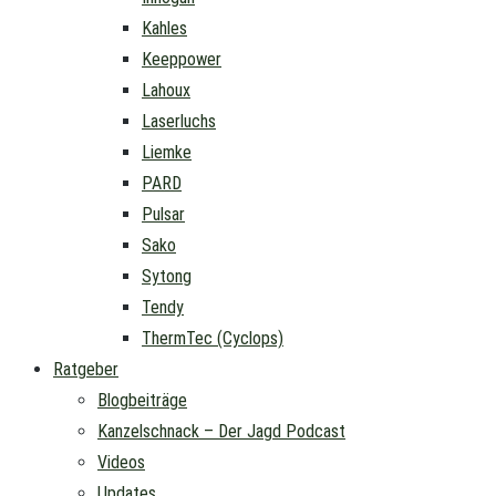
Kahles
Keeppower
Lahoux
Laserluchs
Liemke
PARD
Pulsar
Sako
Sytong
Tendy
ThermTec (Cyclops)
Ratgeber
Blogbeiträge
Kanzelschnack – Der Jagd Podcast
Videos
Updates