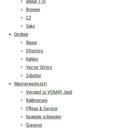
Blaser F16
Brenner
CZ
Sako
Optiken
Blaser
DDoptics
Kahles
Vector Optics
Zubehör
Meisterwerkstatt
Versand zu VENARI Jagd
Kalibrierung
Pflege & Service
Gewinde schneiden
Gravuren