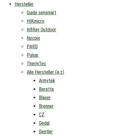
Hersteller
Guide sensmart
HIKmicro
InfiRay Outdoor
Nocpix
PARD
Pulsar
ThermTec
Alle Hersteller (a-z)
Armytek
Beretta
Blaser
Brenner
CZ
Dedal
Dentler