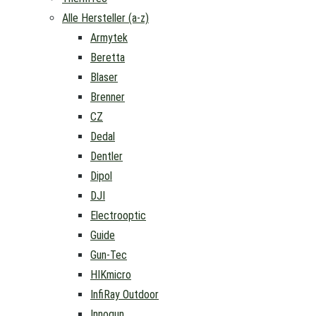
Alle Hersteller (a-z)
Armytek
Beretta
Blaser
Brenner
CZ
Dedal
Dentler
Dipol
DJI
Electrooptic
Guide
Gun-Tec
HIKmicro
InfiRay Outdoor
Innogun