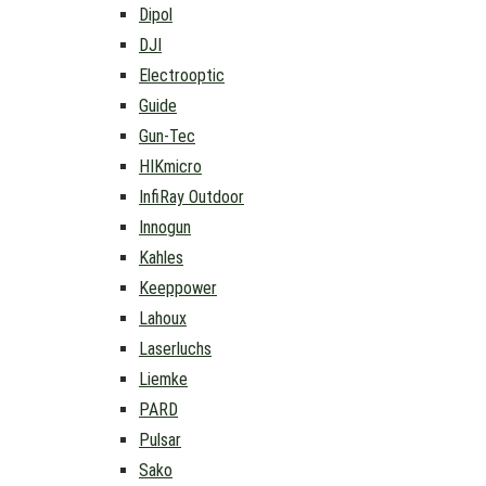
Dipol
DJI
Electrooptic
Guide
Gun-Tec
HIKmicro
InfiRay Outdoor
Innogun
Kahles
Keeppower
Lahoux
Laserluchs
Liemke
PARD
Pulsar
Sako