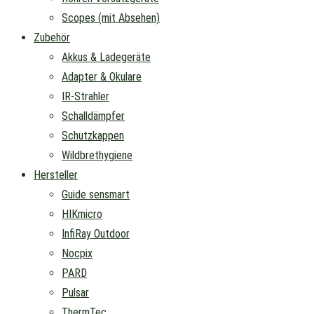
Scopes (mit Absehen)
Zubehör
Akkus & Ladegeräte
Adapter & Okulare
IR-Strahler
Schalldämpfer
Schutzkappen
Wildbrethygiene
Hersteller
Guide sensmart
HIKmicro
InfiRay Outdoor
Nocpix
PARD
Pulsar
ThermTec