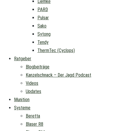
Liemke
PARD
Pulsar
Sako
Sytong
Tendy
ThermTec (Cyclops)
Ratgeber
Blogbeiträge
Kanzelschnack – Der Jagd Podcast
Videos
Updates
Munition
Systeme
Beretta
Blaser R8