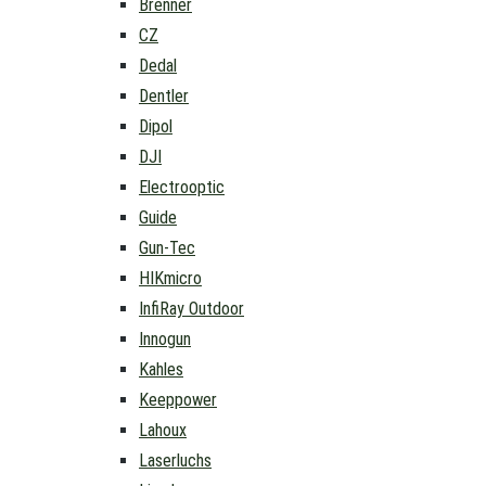
Brenner
CZ
Dedal
Dentler
Dipol
DJI
Electrooptic
Guide
Gun-Tec
HIKmicro
InfiRay Outdoor
Innogun
Kahles
Keeppower
Lahoux
Laserluchs