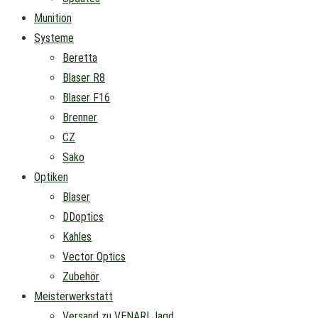
Munition
Systeme
Beretta
Blaser R8
Blaser F16
Brenner
CZ
Sako
Optiken
Blaser
DDoptics
Kahles
Vector Optics
Zubehör
Meisterwerkstatt
Versand zu VENARI Jagd