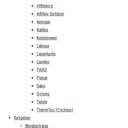
HIKmicro
InfiRay Outdoor
Innogun
Kahles
Keeppower
Lahoux
Laserluchs
Liemke
PARD
Pulsar
Sako
Sytong
Tendy
ThermTec (Cyclops)
Ratgeber
Blogbeiträge