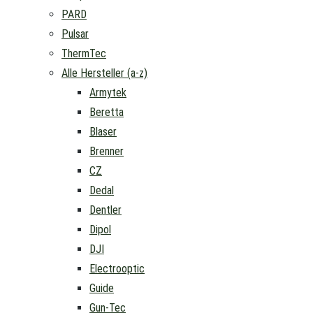
PARD
Pulsar
ThermTec
Alle Hersteller (a-z)
Armytek
Beretta
Blaser
Brenner
CZ
Dedal
Dentler
Dipol
DJI
Electrooptic
Guide
Gun-Tec