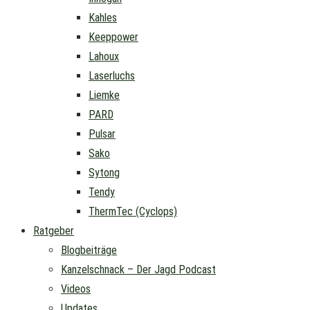
Kahles
Keeppower
Lahoux
Laserluchs
Liemke
PARD
Pulsar
Sako
Sytong
Tendy
ThermTec (Cyclops)
Ratgeber
Blogbeiträge
Kanzelschnack – Der Jagd Podcast
Videos
Updates