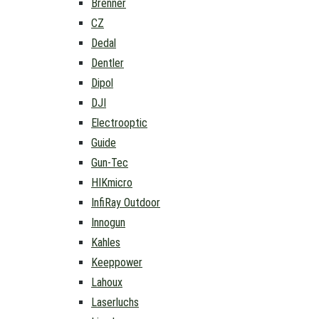
Brenner
CZ
Dedal
Dentler
Dipol
DJI
Electrooptic
Guide
Gun-Tec
HIKmicro
InfiRay Outdoor
Innogun
Kahles
Keeppower
Lahoux
Laserluchs