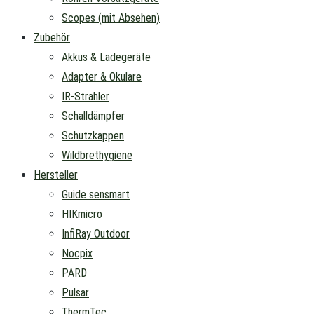
Scopes (mit Absehen)
Zubehör
Akkus & Ladegeräte
Adapter & Okulare
IR-Strahler
Schalldämpfer
Schutzkappen
Wildbrethygiene
Hersteller
Guide sensmart
HIKmicro
InfiRay Outdoor
Nocpix
PARD
Pulsar
ThermTec