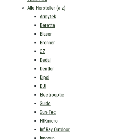
Alle Hersteller (a-z)
Armytek
Beretta
Blaser
Brenner
CZ
Dedal
Dentler
Dipol
DJI
Electrooptic
Guide
Gun-Tec
HIKmicro
InfiRay Outdoor
Innogun