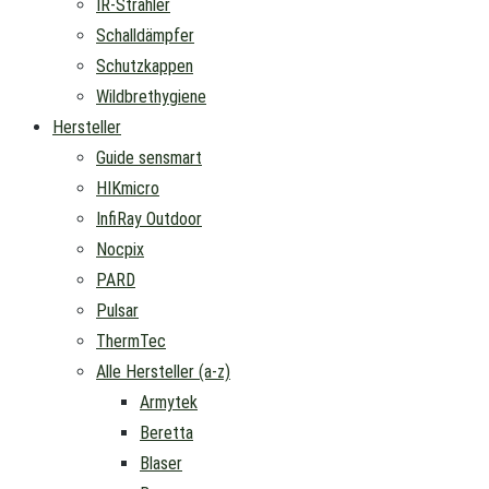
IR-Strahler
Schalldämpfer
Schutzkappen
Wildbrethygiene
Hersteller
Guide sensmart
HIKmicro
InfiRay Outdoor
Nocpix
PARD
Pulsar
ThermTec
Alle Hersteller (a-z)
Armytek
Beretta
Blaser