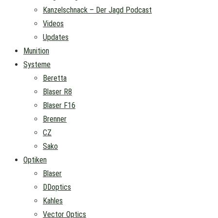
Kanzelschnack – Der Jagd Podcast
Videos
Updates
Munition
Systeme
Beretta
Blaser R8
Blaser F16
Brenner
CZ
Sako
Optiken
Blaser
DDoptics
Kahles
Vector Optics