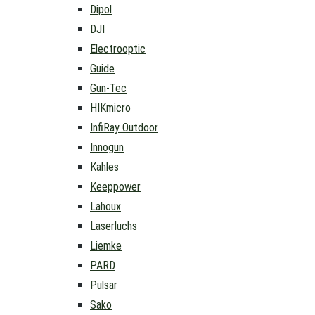
Dipol
DJI
Electrooptic
Guide
Gun-Tec
HIKmicro
InfiRay Outdoor
Innogun
Kahles
Keeppower
Lahoux
Laserluchs
Liemke
PARD
Pulsar
Sako