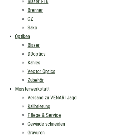
Blaser F16
Brenner
CZ
Sako
Optiken
Blaser
DDoptics
Kahles
Vector Optics
Zubehör
Meisterwerkstatt
Versand zu VENARI Jagd
Kalibrierung
Pflege & Service
Gewinde schneiden
Gravuren