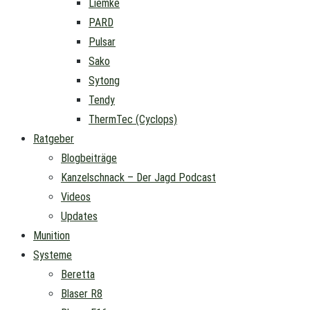
Liemke
PARD
Pulsar
Sako
Sytong
Tendy
ThermTec (Cyclops)
Ratgeber
Blogbeiträge
Kanzelschnack – Der Jagd Podcast
Videos
Updates
Munition
Systeme
Beretta
Blaser R8