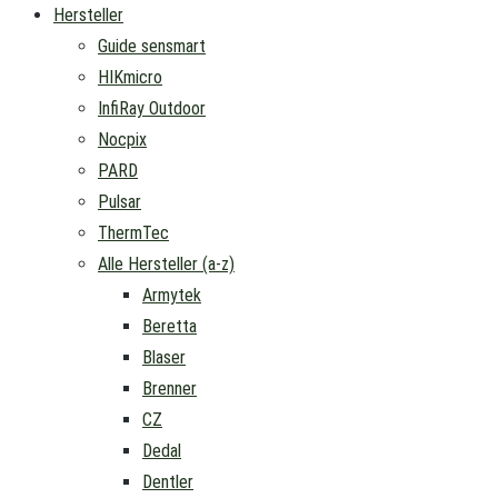
Hersteller
Guide sensmart
HIKmicro
InfiRay Outdoor
Nocpix
PARD
Pulsar
ThermTec
Alle Hersteller (a-z)
Armytek
Beretta
Blaser
Brenner
CZ
Dedal
Dentler