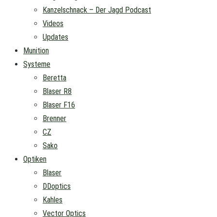
Kanzelschnack – Der Jagd Podcast
Videos
Updates
Munition
Systeme
Beretta
Blaser R8
Blaser F16
Brenner
CZ
Sako
Optiken
Blaser
DDoptics
Kahles
Vector Optics