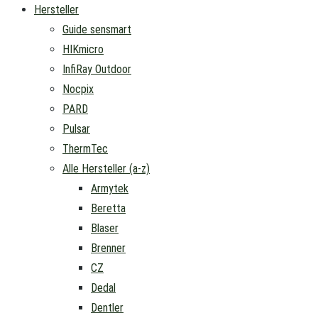
Hersteller
Guide sensmart
HIKmicro
InfiRay Outdoor
Nocpix
PARD
Pulsar
ThermTec
Alle Hersteller (a-z)
Armytek
Beretta
Blaser
Brenner
CZ
Dedal
Dentler