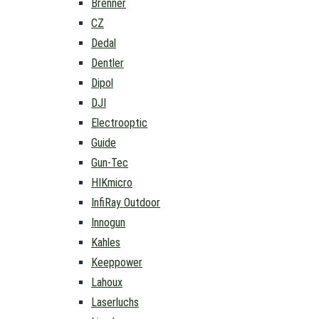
Brenner
CZ
Dedal
Dentler
Dipol
DJI
Electrooptic
Guide
Gun-Tec
HIKmicro
InfiRay Outdoor
Innogun
Kahles
Keeppower
Lahoux
Laserluchs