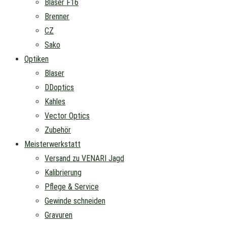
Blaser F16
Brenner
CZ
Sako
Optiken
Blaser
DDoptics
Kahles
Vector Optics
Zubehör
Meisterwerkstatt
Versand zu VENARI Jagd
Kalibrierung
Pflege & Service
Gewinde schneiden
Gravuren