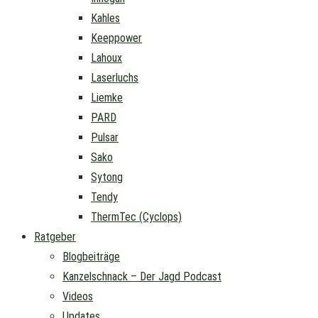
Kahles
Keeppower
Lahoux
Laserluchs
Liemke
PARD
Pulsar
Sako
Sytong
Tendy
ThermTec (Cyclops)
Ratgeber
Blogbeiträge
Kanzelschnack – Der Jagd Podcast
Videos
Updates