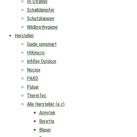
IR-Strahler
Schalldämpfer
Schutzkappen
Wildbrethygiene
Hersteller
Guide sensmart
HIKmicro
InfiRay Outdoor
Nocpix
PARD
Pulsar
ThermTec
Alle Hersteller (a-z)
Armytek
Beretta
Blaser