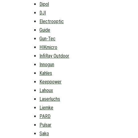
Dipol
DJI
Electrooptic
Guide
Gun-Tec
HIKmicro
InfiRay Outdoor
Innogun
Kahles
Keeppower
Lahoux
Laserluchs
Liemke
PARD
Pulsar
Sako