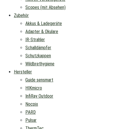
Scopes (mit Absehen)
Zubehör
Akkus & Ladegeräte
Adapter & Okulare
IR-Strahler
Schalldämpfer
Schutzkappen
Wildbrethygiene
Hersteller
Guide sensmart
HIKmicro
InfiRay Outdoor
Nocpix
PARD
Pulsar
ThermTec