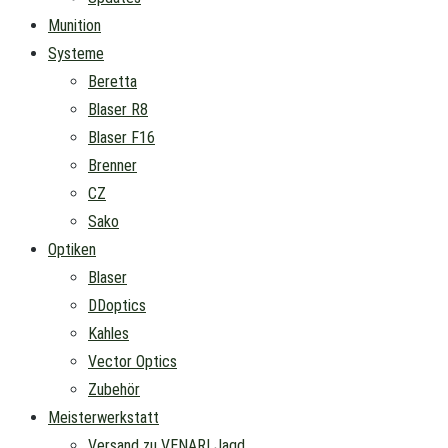
Munition
Systeme
Beretta
Blaser R8
Blaser F16
Brenner
CZ
Sako
Optiken
Blaser
DDoptics
Kahles
Vector Optics
Zubehör
Meisterwerkstatt
Versand zu VENARI Jagd