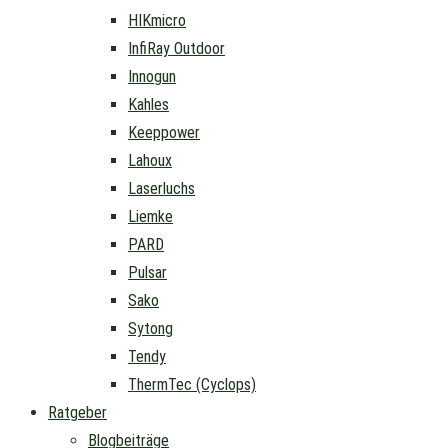
HIKmicro
InfiRay Outdoor
Innogun
Kahles
Keeppower
Lahoux
Laserluchs
Liemke
PARD
Pulsar
Sako
Sytong
Tendy
ThermTec (Cyclops)
Ratgeber
Blogbeiträge