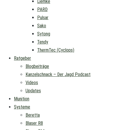
Liemke
PARD
Pulsar
Sako
Sytong
Tendy
ThermTec (Cyclops)
Ratgeber
Blogbeiträge
Kanzelschnack – Der Jagd Podcast
Videos
Updates
Munition
Systeme
Beretta
Blaser R8