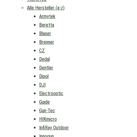
Alle Hersteller (a-z)
Armytek
Beretta
Blaser
Brenner
CZ
Dedal
Dentler
Dipol
DJI
Electrooptic
Guide
Gun-Tec
HIKmicro
InfiRay Outdoor
Innogun