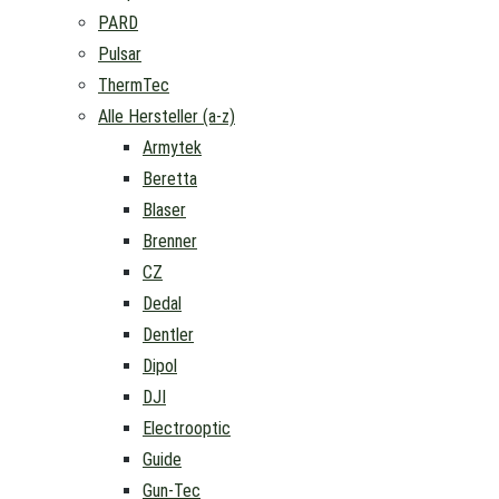
PARD
Pulsar
ThermTec
Alle Hersteller (a-z)
Armytek
Beretta
Blaser
Brenner
CZ
Dedal
Dentler
Dipol
DJI
Electrooptic
Guide
Gun-Tec