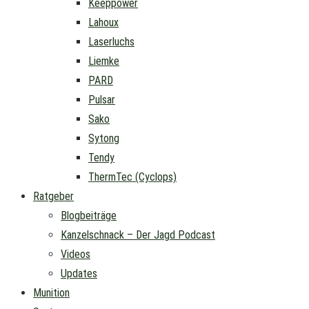
Keeppower
Lahoux
Laserluchs
Liemke
PARD
Pulsar
Sako
Sytong
Tendy
ThermTec (Cyclops)
Ratgeber
Blogbeiträge
Kanzelschnack – Der Jagd Podcast
Videos
Updates
Munition