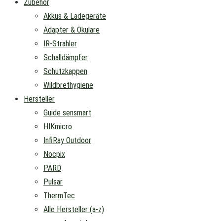
Zubehör
Akkus & Ladegeräte
Adapter & Okulare
IR-Strahler
Schalldämpfer
Schutzkappen
Wildbrethygiene
Hersteller
Guide sensmart
HIKmicro
InfiRay Outdoor
Nocpix
PARD
Pulsar
ThermTec
Alle Hersteller (a-z)