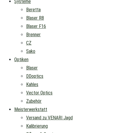
Systeme
Beretta
Blaser R8
Blaser F16
Brenner
CZ
Sako
Optiken
Blaser
DDoptics
Kahles
Vector Optics
Zubehör
Meisterwerkstatt
Versand zu VENARI Jagd
Kalibrierung