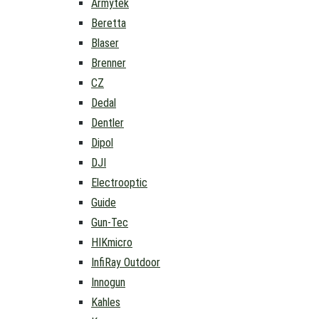
Armytek
Beretta
Blaser
Brenner
CZ
Dedal
Dentler
Dipol
DJI
Electrooptic
Guide
Gun-Tec
HIKmicro
InfiRay Outdoor
Innogun
Kahles