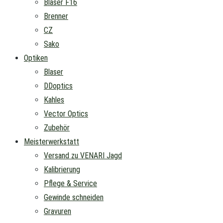
Blaser F16
Brenner
CZ
Sako
Optiken
Blaser
DDoptics
Kahles
Vector Optics
Zubehör
Meisterwerkstatt
Versand zu VENARI Jagd
Kalibrierung
Pflege & Service
Gewinde schneiden
Gravuren