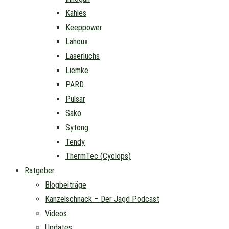
Kahles
Keeppower
Lahoux
Laserluchs
Liemke
PARD
Pulsar
Sako
Sytong
Tendy
ThermTec (Cyclops)
Ratgeber
Blogbeiträge
Kanzelschnack – Der Jagd Podcast
Videos
Updates