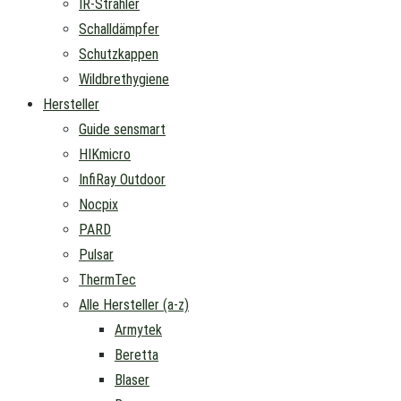
IR-Strahler
Schalldämpfer
Schutzkappen
Wildbrethygiene
Hersteller
Guide sensmart
HIKmicro
InfiRay Outdoor
Nocpix
PARD
Pulsar
ThermTec
Alle Hersteller (a-z)
Armytek
Beretta
Blaser