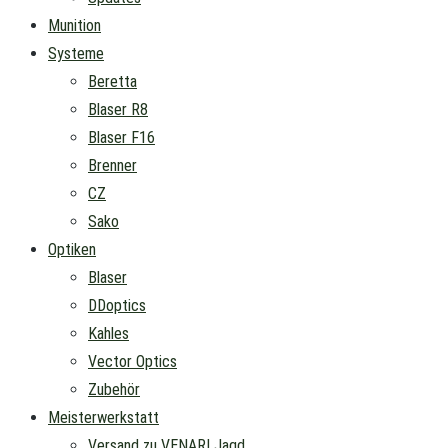
Munition
Systeme
Beretta
Blaser R8
Blaser F16
Brenner
CZ
Sako
Optiken
Blaser
DDoptics
Kahles
Vector Optics
Zubehör
Meisterwerkstatt
Versand zu VENARI Jagd