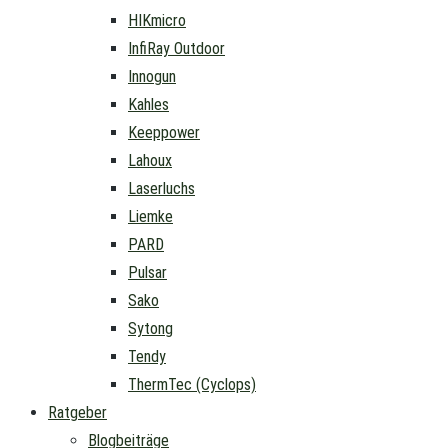
HIKmicro
InfiRay Outdoor
Innogun
Kahles
Keeppower
Lahoux
Laserluchs
Liemke
PARD
Pulsar
Sako
Sytong
Tendy
ThermTec (Cyclops)
Ratgeber
Blogbeiträge