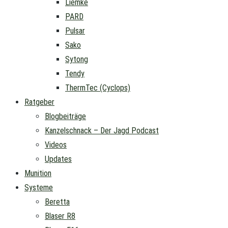
Liemke
PARD
Pulsar
Sako
Sytong
Tendy
ThermTec (Cyclops)
Ratgeber
Blogbeiträge
Kanzelschnack – Der Jagd Podcast
Videos
Updates
Munition
Systeme
Beretta
Blaser R8