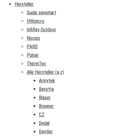
Hersteller
Guide sensmart
HIKmicro
InfiRay Outdoor
Nocpix
PARD
Pulsar
ThermTec
Alle Hersteller (a-z)
Armytek
Beretta
Blaser
Brenner
CZ
Dedal
Dentler