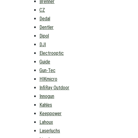
Brenner
CZ
Dedal
Dentler
Dipol
DJI
Electrooptic
Guide
Gun-Tec
HIKmicro
InfiRay Outdoor
Innogun
Kahles
Keeppower
Lahoux
Laserluchs