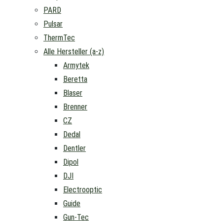
PARD
Pulsar
ThermTec
Alle Hersteller (a-z)
Armytek
Beretta
Blaser
Brenner
CZ
Dedal
Dentler
Dipol
DJI
Electrooptic
Guide
Gun-Tec