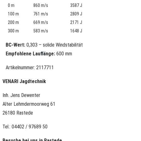
0 m
860 m/s
3587 J
100 m
761 m/s
2809 J
200 m
669 m/s
2171 J
300 m
583 m/s
1648 J
BC-Wert:
0,303 – solide Windstabilität
Empfohlene Lauflänge:
600 mm
Artikelnummer:
2117711
VENARI Jagdtechnik
Inh. Jens Dewenter
Alter Lehmdermoorweg 61
26180 Rastede
Tel.: 04402 / 97689 50
Besuche bei uns in Rastede