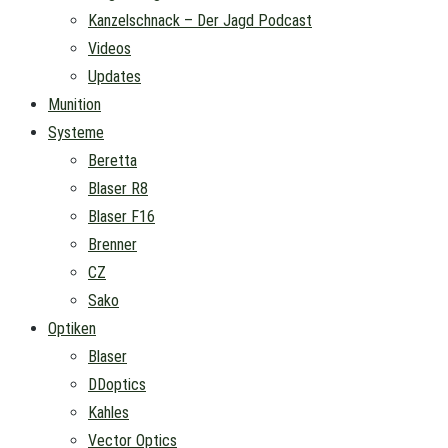
Kanzelschnack – Der Jagd Podcast
Videos
Updates
Munition
Systeme
Beretta
Blaser R8
Blaser F16
Brenner
CZ
Sako
Optiken
Blaser
DDoptics
Kahles
Vector Optics