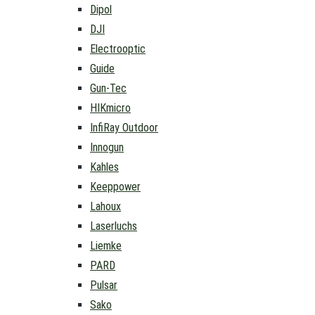
Dipol
DJI
Electrooptic
Guide
Gun-Tec
HIKmicro
InfiRay Outdoor
Innogun
Kahles
Keeppower
Lahoux
Laserluchs
Liemke
PARD
Pulsar
Sako