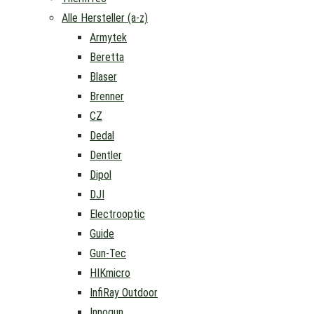
Alle Hersteller (a-z)
Armytek
Beretta
Blaser
Brenner
CZ
Dedal
Dentler
Dipol
DJI
Electrooptic
Guide
Gun-Tec
HIKmicro
InfiRay Outdoor
Innogun