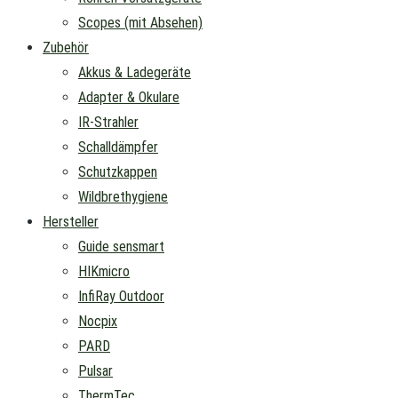
Scopes (mit Absehen)
Zubehör
Akkus & Ladegeräte
Adapter & Okulare
IR-Strahler
Schalldämpfer
Schutzkappen
Wildbrethygiene
Hersteller
Guide sensmart
HIKmicro
InfiRay Outdoor
Nocpix
PARD
Pulsar
ThermTec