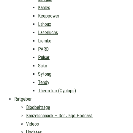
Kahles
Keeppower
Lahoux
Laserluchs
Liemke
PARD
Pulsar
Sako
Sytong
Tendy
ThermTec (Cyclops)
Ratgeber
Blogbeiträge
Kanzelschnack – Der Jagd Podcast
Videos
Updates