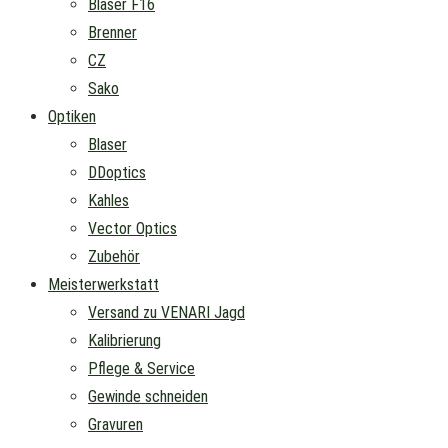
Blaser F16
Brenner
CZ
Sako
Optiken
Blaser
DDoptics
Kahles
Vector Optics
Zubehör
Meisterwerkstatt
Versand zu VENARI Jagd
Kalibrierung
Pflege & Service
Gewinde schneiden
Gravuren