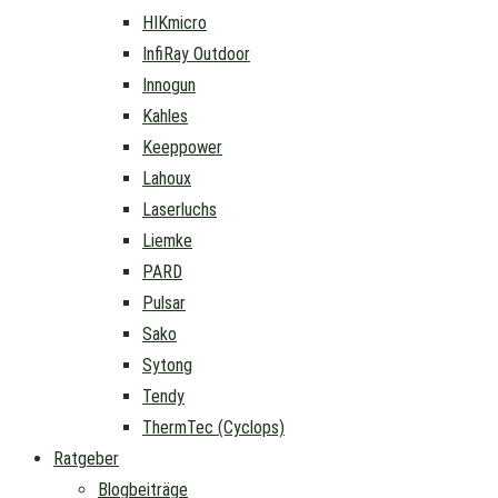
HIKmicro
InfiRay Outdoor
Innogun
Kahles
Keeppower
Lahoux
Laserluchs
Liemke
PARD
Pulsar
Sako
Sytong
Tendy
ThermTec (Cyclops)
Ratgeber
Blogbeiträge