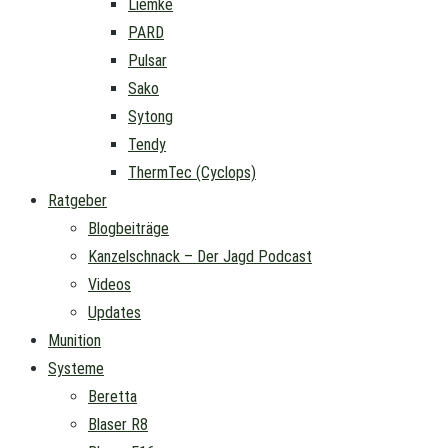
Liemke
PARD
Pulsar
Sako
Sytong
Tendy
ThermTec (Cyclops)
Ratgeber
Blogbeiträge
Kanzelschnack – Der Jagd Podcast
Videos
Updates
Munition
Systeme
Beretta
Blaser R8