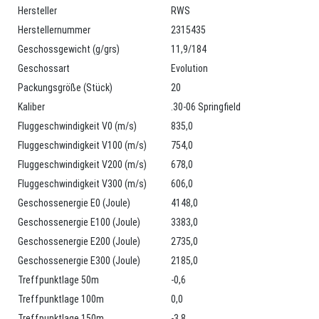
Hersteller
RWS
Herstellernummer
2315435
Geschossgewicht (g/grs)
11,9/184
Geschossart
Evolution
Packungsgröße (Stück)
20
Kaliber
.30-06 Springfield
Fluggeschwindigkeit V0 (m/s)
835,0
Fluggeschwindigkeit V100 (m/s)
754,0
Fluggeschwindigkeit V200 (m/s)
678,0
Fluggeschwindigkeit V300 (m/s)
606,0
Geschossenergie E0 (Joule)
4148,0
Geschossenergie E100 (Joule)
3383,0
Geschossenergie E200 (Joule)
2735,0
Geschossenergie E300 (Joule)
2185,0
Treffpunktlage 50m
-0,6
Treffpunktlage 100m
0,0
Treffpunktlage 150m
-3,8