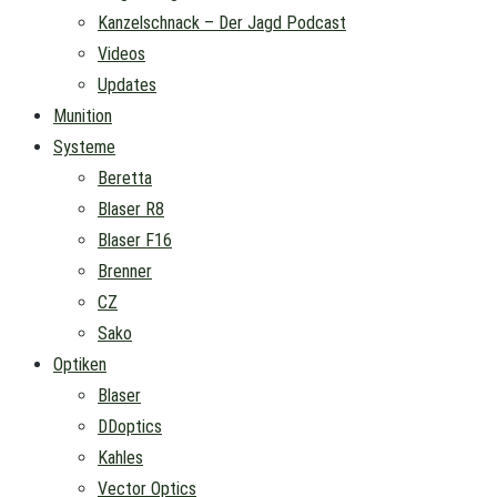
Kanzelschnack – Der Jagd Podcast
Videos
Updates
Munition
Systeme
Beretta
Blaser R8
Blaser F16
Brenner
CZ
Sako
Optiken
Blaser
DDoptics
Kahles
Vector Optics