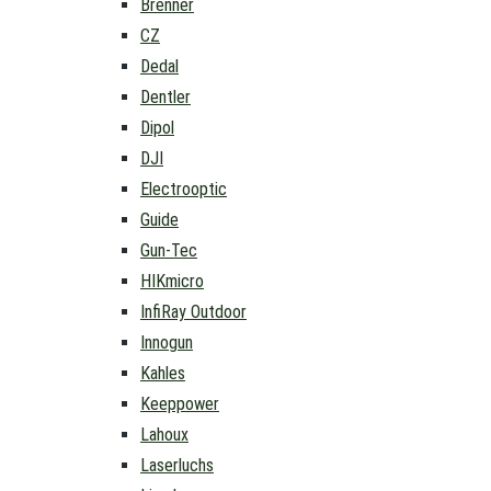
Brenner
CZ
Dedal
Dentler
Dipol
DJI
Electrooptic
Guide
Gun-Tec
HIKmicro
InfiRay Outdoor
Innogun
Kahles
Keeppower
Lahoux
Laserluchs