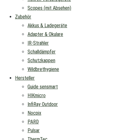
Scopes (mit Absehen)
Zubehör
Akkus & Ladegeräte
Adapter & Okulare
IR-Strahler
Schalldämpfer
Schutzkappen
Wildbrethygiene
Hersteller
Guide sensmart
HIKmicro
InfiRay Outdoor
Nocpix
PARD
Pulsar
ThermTec