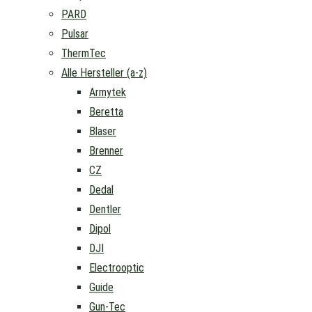
PARD
Pulsar
ThermTec
Alle Hersteller (a-z)
Armytek
Beretta
Blaser
Brenner
CZ
Dedal
Dentler
Dipol
DJI
Electrooptic
Guide
Gun-Tec