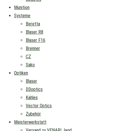
Munition
Systeme
Beretta
Blaser R8
Blaser F16
Brenner
CZ
Sako
Optiken
Blaser
DDoptics
Kahles
Vector Optics
Zubehör
Meisterwerkstatt
Versand zu VENARI Jagd