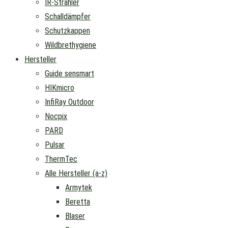
IR-Strahler
Schalldämpfer
Schutzkappen
Wildbrethygiene
Hersteller
Guide sensmart
HIKmicro
InfiRay Outdoor
Nocpix
PARD
Pulsar
ThermTec
Alle Hersteller (a-z)
Armytek
Beretta
Blaser