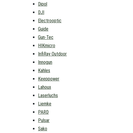
Dipol
DJI
Electrooptic
Guide
Gun-Tec
HIKmicro
InfiRay Outdoor
Innogun
Kahles
Keeppower
Lahoux
Laserluchs
Liemke
PARD
Pulsar
Sako