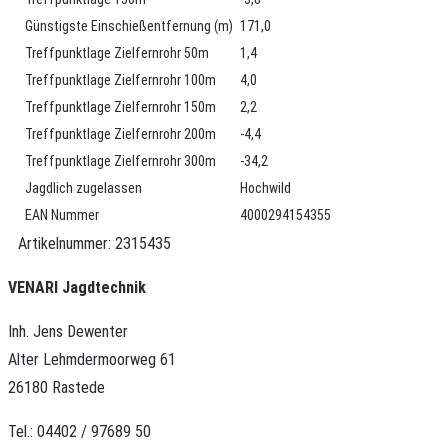
Günstigste Einschießentfernung (m)
171,0
Treffpunktlage Zielfernrohr 50m
1,4
Treffpunktlage Zielfernrohr 100m
4,0
Treffpunktlage Zielfernrohr 150m
2,2
Treffpunktlage Zielfernrohr 200m
-4,4
Treffpunktlage Zielfernrohr 300m
-34,2
Jagdlich zugelassen
Hochwild
EAN Nummer
4000294154355
Artikelnummer:
2315435
VENARI Jagdtechnik
Inh. Jens Dewenter
Alter Lehmdermoorweg 61
26180 Rastede
Tel.: 04402 / 97689 50