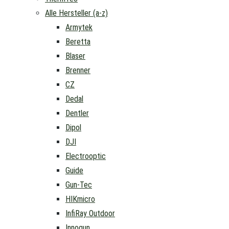
Alle Hersteller (a-z)
Armytek
Beretta
Blaser
Brenner
CZ
Dedal
Dentler
Dipol
DJI
Electrooptic
Guide
Gun-Tec
HIKmicro
InfiRay Outdoor
Innogun