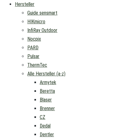
Hersteller
Guide sensmart
HIKmicro
InfiRay Outdoor
Nocpix
PARD
Pulsar
ThermTec
Alle Hersteller (a-z)
Armytek
Beretta
Blaser
Brenner
CZ
Dedal
Dentler