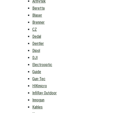
Armytek
Beretta
Blaser
Brenner
CZ
Dedal
Dentler
Dipol
DJI
Electrooptic
Guide
Gun-Tec
HIKmicro
InfiRay Outdoor
Innogun
Kahles