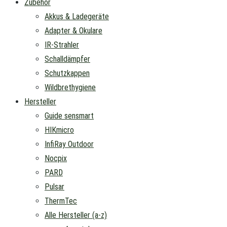
Zubehör
Akkus & Ladegeräte
Adapter & Okulare
IR-Strahler
Schalldämpfer
Schutzkappen
Wildbrethygiene
Hersteller
Guide sensmart
HIKmicro
InfiRay Outdoor
Nocpix
PARD
Pulsar
ThermTec
Alle Hersteller (a-z)