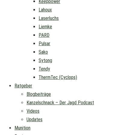
Keeppower
Lahoux
Laserluchs
Liemke
PARD
Pulsar
Sako
Sytong
Tendy
ThermTec (Cyclops)
Ratgeber
Blogbeiträge
Kanzelschnack – Der Jagd Podcast
Videos
Updates
Munition