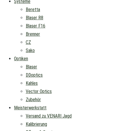
Systeme
Beretta
Blaser R8
Blaser F16
Brenner
CZ
Sako
Optiken
Blaser
DDoptics
Kahles
Vector Optics
Zubehör
Meisterwerkstatt
Versand zu VENARI Jagd
Kalibrierung