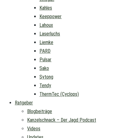
Kahles
Keeppower
Lahoux
Laserluchs
Liemke
PARD
Pulsar
Sako
Sytong
Tendy
ThermTec (Cyclops)
Ratgeber
Blogbeiträge
Kanzelschnack – Der Jagd Podcast
Videos
Updates