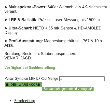
➤
Multispektral-Power:
640er Wärmebild & 4K-Nachtsicht
vereint.
➤
LRF & Ballistik:
Präzise Laser-Messung bis 1500 m.
➤
Ultra-Scharf:
NETD < 35 mK Sensor & HD-AMOLED
Display.
➤
Profi-Ausstattung:
Magnesiumgehäuse, IP67 & 10 h
Akku.
Beratung. Bestellen. Sauber ansprechen.
VENARI JAGD
Verfügbar bei Nachbestellung
Pulsar Symbion LRF DXR50 Menge
IN DEN WARENKORB
Benachrichtigen sobald verfügbar!
Beschreibung