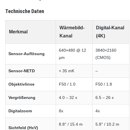
Technische Daten
Wärmebild-
Digital-Kanal
Merkmal
Kanal
(4K)
640×480 @ 12
3840×2160
Sensor-Auflösung
µm
(CMOS)
Sensor-NETD
< 35 mK
–
Objektivlinse
F50 / 1.0
F50 / 1.8
Vergrößerung
4.0 – 32 x
6.5 – 26 x
Digitalzoom
8x
4x
8.8° / 15.4 m
5.8° / 10.2 m
Sichtfeld (HxV)