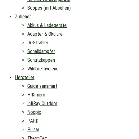
Scopes (mit Absehen)
Zubehör
Akkus & Ladegeräte
Adapter & Okulare
IR-Strahler
Schalldämpfer
Schutzkappen
Wildbrethygiene
Hersteller
Guide sensmart
HIKmicro
InfiRay Outdoor
Nocpix
PARD
Pulsar
ThermTec