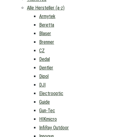
Alle Hersteller (a-z)
Armytek
Beretta
Blaser
Brenner
CZ
Dedal
Dentler
Dipol
DJI
Electrooptic
Guide
Gun-Tec
HIKmicro
InfiRay Outdoor
Innogun