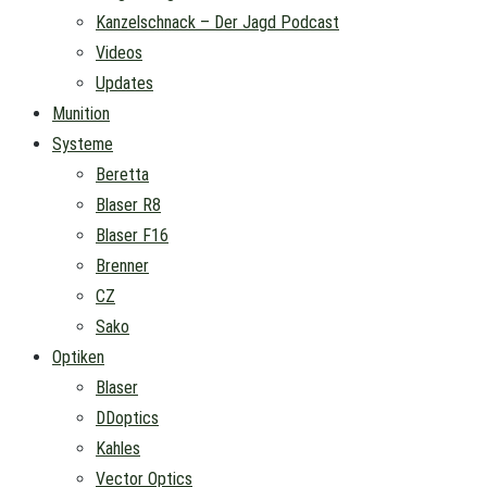
Kanzelschnack – Der Jagd Podcast
Videos
Updates
Munition
Systeme
Beretta
Blaser R8
Blaser F16
Brenner
CZ
Sako
Optiken
Blaser
DDoptics
Kahles
Vector Optics