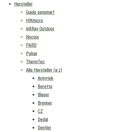
Hersteller
Guide sensmart
HIKmicro
InfiRay Outdoor
Nocpix
PARD
Pulsar
ThermTec
Alle Hersteller (a-z)
Armytek
Beretta
Blaser
Brenner
CZ
Dedal
Dentler