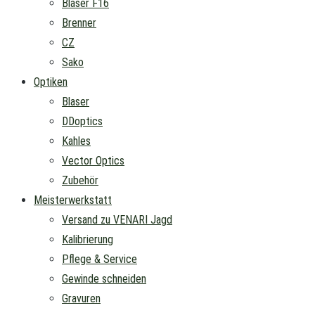
Blaser F16
Brenner
CZ
Sako
Optiken
Blaser
DDoptics
Kahles
Vector Optics
Zubehör
Meisterwerkstatt
Versand zu VENARI Jagd
Kalibrierung
Pflege & Service
Gewinde schneiden
Gravuren