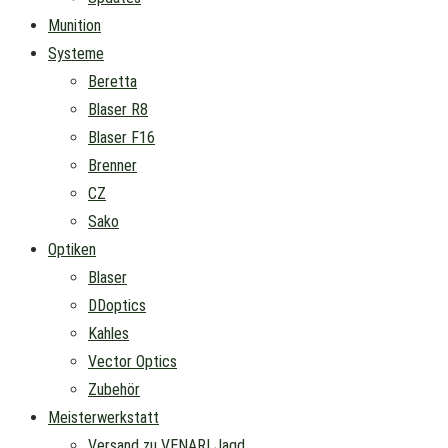
Munition
Systeme
Beretta
Blaser R8
Blaser F16
Brenner
CZ
Sako
Optiken
Blaser
DDoptics
Kahles
Vector Optics
Zubehör
Meisterwerkstatt
Versand zu VENARI Jagd