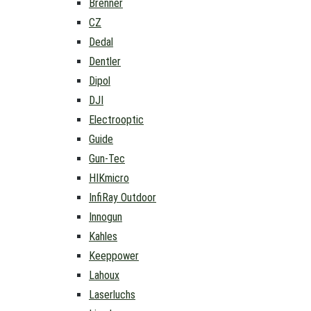
Brenner
CZ
Dedal
Dentler
Dipol
DJI
Electrooptic
Guide
Gun-Tec
HIKmicro
InfiRay Outdoor
Innogun
Kahles
Keeppower
Lahoux
Laserluchs