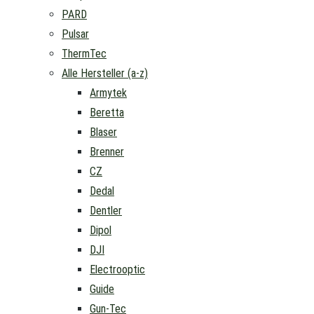
PARD
Pulsar
ThermTec
Alle Hersteller (a-z)
Armytek
Beretta
Blaser
Brenner
CZ
Dedal
Dentler
Dipol
DJI
Electrooptic
Guide
Gun-Tec