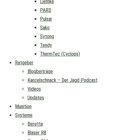
Liemke
PARD
Pulsar
Sako
Sytong
Tendy
ThermTec (Cyclops)
Ratgeber
Blogbeiträge
Kanzelschnack – Der Jagd Podcast
Videos
Updates
Munition
Systeme
Beretta
Blaser R8