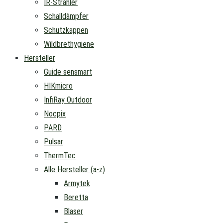
IR-Strahler
Schalldämpfer
Schutzkappen
Wildbrethygiene
Hersteller
Guide sensmart
HIKmicro
InfiRay Outdoor
Nocpix
PARD
Pulsar
ThermTec
Alle Hersteller (a-z)
Armytek
Beretta
Blaser