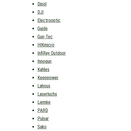
Dipol
DJI
Electrooptic
Guide
Gun-Tec
HIKmicro
InfiRay Outdoor
Innogun
Kahles
Keeppower
Lahoux
Laserluchs
Liemke
PARD
Pulsar
Sako