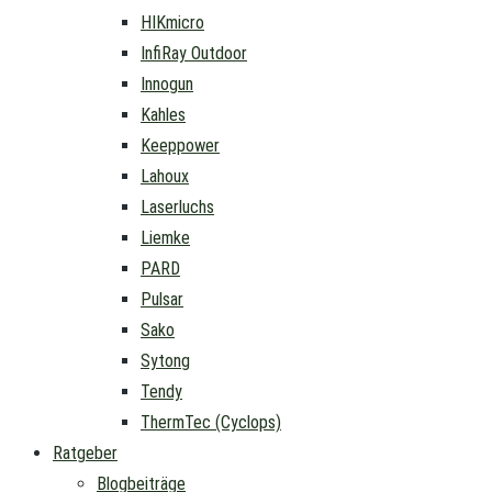
HIKmicro
InfiRay Outdoor
Innogun
Kahles
Keeppower
Lahoux
Laserluchs
Liemke
PARD
Pulsar
Sako
Sytong
Tendy
ThermTec (Cyclops)
Ratgeber
Blogbeiträge