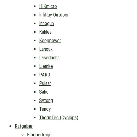
HIKmicro
InfiRay Outdoor
Innogun
Kahles
Keeppower
Lahoux
Laserluchs
Liemke
PARD
Pulsar
Sako
Sytong
Tendy
ThermTec (Cyclops)
Ratgeber
Blogbeiträge