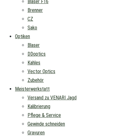
Blaser F16
Brenner
CZ
Sako
Optiken
Blaser
DDoptics
Kahles
Vector Optics
Zubehör
Meisterwerkstatt
Versand zu VENARI Jagd
Kalibrierung
Pflege & Service
Gewinde schneiden
Gravuren