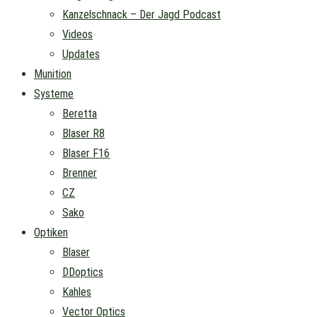
Kanzelschnack – Der Jagd Podcast
Videos
Updates
Munition
Systeme
Beretta
Blaser R8
Blaser F16
Brenner
CZ
Sako
Optiken
Blaser
DDoptics
Kahles
Vector Optics