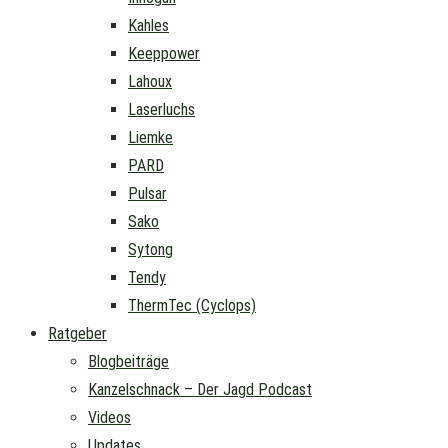
Kahles
Keeppower
Lahoux
Laserluchs
Liemke
PARD
Pulsar
Sako
Sytong
Tendy
ThermTec (Cyclops)
Ratgeber
Blogbeiträge
Kanzelschnack – Der Jagd Podcast
Videos
Updates