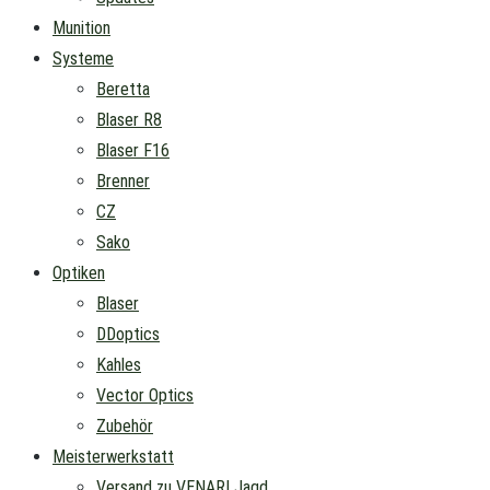
Munition
Systeme
Beretta
Blaser R8
Blaser F16
Brenner
CZ
Sako
Optiken
Blaser
DDoptics
Kahles
Vector Optics
Zubehör
Meisterwerkstatt
Versand zu VENARI Jagd