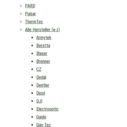
PARD
Pulsar
ThermTec
Alle Hersteller (a-z)
Armytek
Beretta
Blaser
Brenner
CZ
Dedal
Dentler
Dipol
DJI
Electrooptic
Guide
Gun-Tec