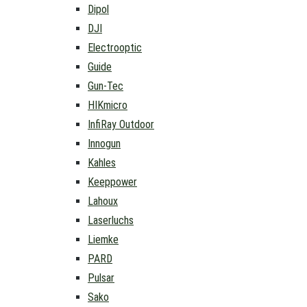
Dipol
DJI
Electrooptic
Guide
Gun-Tec
HIKmicro
InfiRay Outdoor
Innogun
Kahles
Keeppower
Lahoux
Laserluchs
Liemke
PARD
Pulsar
Sako