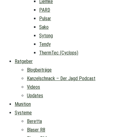
Liemke
PARD
Pulsar
Sako
Sytong
Tendy
ThermTec (Cyclops)
Ratgeber
Blogbeiträge
Kanzelschnack – Der Jagd Podcast
Videos
Updates
Munition
Systeme
Beretta
Blaser R8