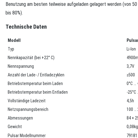
Benutzung am besten teilweise aufgeladen gelagert werden (von 50
bis 80%).
Technische Daten
Modell
Pulsa
Typ
Li-Ion
Nennkapazität (bei +22° C)
4900
Nennspannung
3,7V
Anzahl der Lade- / Entladezyklen
≥500
Betriebstemperatur beim Laden
0°C …
Betriebstemperatur beim Entladen
-25°С 
Vollständige Ladezeit
4,5h
Netzspannungsbereich
100 …
Abmessungen
84 × 
Gewicht
0,08kg
Pulsar Modellnummer
79181