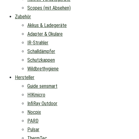
Scopes (mit Absehen)
Zubehör
Akkus & Ladegeräte
Adapter & Okulare
IR-Strahler
Schalldämpfer
Schutzkappen
Wildbrethygiene
Hersteller
Guide sensmart
HIKmicro
InfiRay Outdoor
Nocpix
PARD
Pulsar
ThermTec