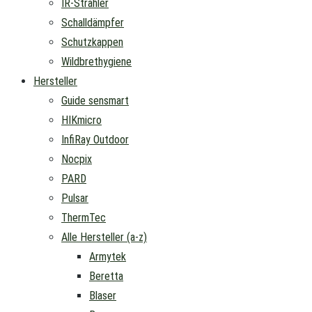
IR-Strahler
Schalldämpfer
Schutzkappen
Wildbrethygiene
Hersteller
Guide sensmart
HIKmicro
InfiRay Outdoor
Nocpix
PARD
Pulsar
ThermTec
Alle Hersteller (a-z)
Armytek
Beretta
Blaser