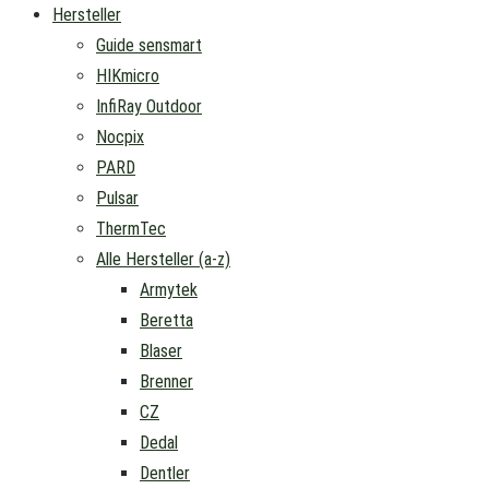
Hersteller
Guide sensmart
HIKmicro
InfiRay Outdoor
Nocpix
PARD
Pulsar
ThermTec
Alle Hersteller (a-z)
Armytek
Beretta
Blaser
Brenner
CZ
Dedal
Dentler