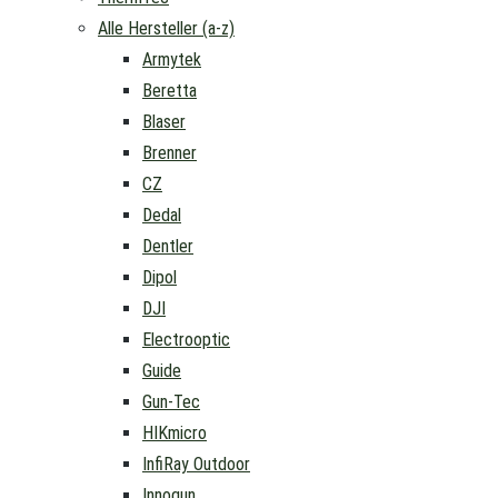
Alle Hersteller (a-z)
Armytek
Beretta
Blaser
Brenner
CZ
Dedal
Dentler
Dipol
DJI
Electrooptic
Guide
Gun-Tec
HIKmicro
InfiRay Outdoor
Innogun