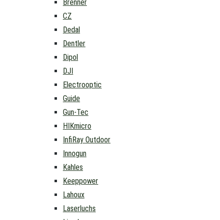
Brenner
CZ
Dedal
Dentler
Dipol
DJI
Electrooptic
Guide
Gun-Tec
HIKmicro
InfiRay Outdoor
Innogun
Kahles
Keeppower
Lahoux
Laserluchs