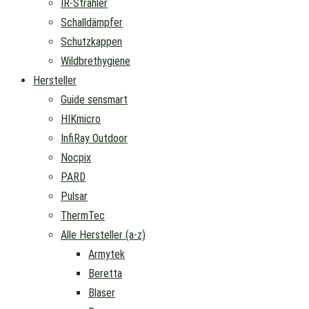
IR-Strahler
Schalldämpfer
Schutzkappen
Wildbrethygiene
Hersteller
Guide sensmart
HIKmicro
InfiRay Outdoor
Nocpix
PARD
Pulsar
ThermTec
Alle Hersteller (a-z)
Armytek
Beretta
Blaser