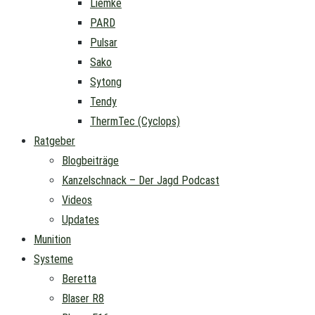
Liemke
PARD
Pulsar
Sako
Sytong
Tendy
ThermTec (Cyclops)
Ratgeber
Blogbeiträge
Kanzelschnack – Der Jagd Podcast
Videos
Updates
Munition
Systeme
Beretta
Blaser R8