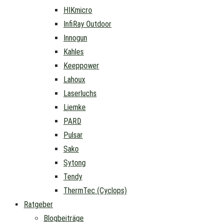
HIKmicro
InfiRay Outdoor
Innogun
Kahles
Keeppower
Lahoux
Laserluchs
Liemke
PARD
Pulsar
Sako
Sytong
Tendy
ThermTec (Cyclops)
Ratgeber
Blogbeiträge