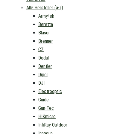
Alle Hersteller (a-z)
Armytek
Beretta
Blaser
Brenner
CZ
Dedal
Dentler
Dipol
DJI
Electrooptic
Guide
Gun-Tec
HIKmicro
InfiRay Outdoor
Innogun