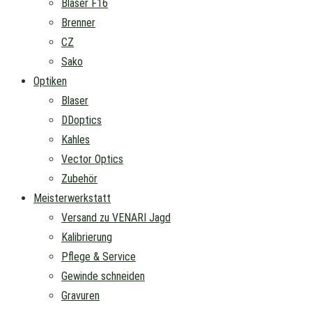
Blaser F16
Brenner
CZ
Sako
Optiken
Blaser
DDoptics
Kahles
Vector Optics
Zubehör
Meisterwerkstatt
Versand zu VENARI Jagd
Kalibrierung
Pflege & Service
Gewinde schneiden
Gravuren