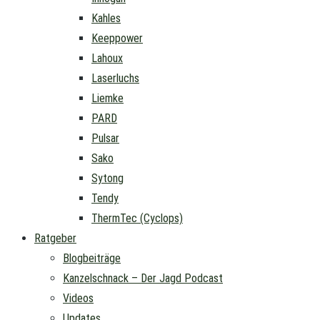
Kahles
Keeppower
Lahoux
Laserluchs
Liemke
PARD
Pulsar
Sako
Sytong
Tendy
ThermTec (Cyclops)
Ratgeber
Blogbeiträge
Kanzelschnack – Der Jagd Podcast
Videos
Updates