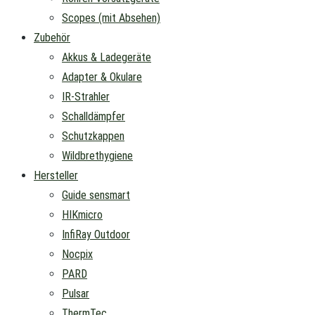
Scopes (mit Absehen)
Zubehör
Akkus & Ladegeräte
Adapter & Okulare
IR-Strahler
Schalldämpfer
Schutzkappen
Wildbrethygiene
Hersteller
Guide sensmart
HIKmicro
InfiRay Outdoor
Nocpix
PARD
Pulsar
ThermTec