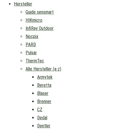
Hersteller
Guide sensmart
HIKmicro
InfiRay Outdoor
Nocpix
PARD
Pulsar
ThermTec
Alle Hersteller (a-z)
Armytek
Beretta
Blaser
Brenner
CZ
Dedal
Dentler