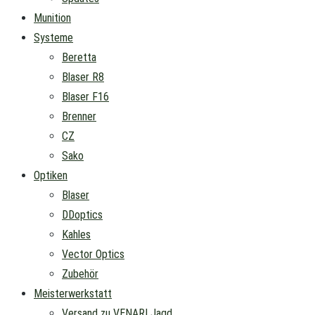
Munition
Systeme
Beretta
Blaser R8
Blaser F16
Brenner
CZ
Sako
Optiken
Blaser
DDoptics
Kahles
Vector Optics
Zubehör
Meisterwerkstatt
Versand zu VENARI Jagd