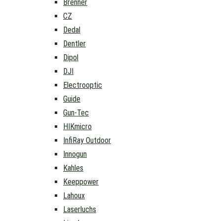
Brenner
CZ
Dedal
Dentler
Dipol
DJI
Electrooptic
Guide
Gun-Tec
HIKmicro
InfiRay Outdoor
Innogun
Kahles
Keeppower
Lahoux
Laserluchs