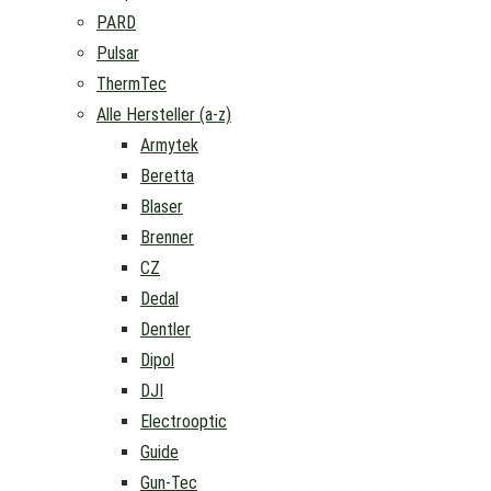
PARD
Pulsar
ThermTec
Alle Hersteller (a-z)
Armytek
Beretta
Blaser
Brenner
CZ
Dedal
Dentler
Dipol
DJI
Electrooptic
Guide
Gun-Tec