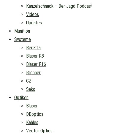
Kanzelschnack – Der Jagd Podcast
Videos
Updates
Munition
Systeme
Beretta
Blaser R8
Blaser F16
Brenner
CZ
Sako
Optiken
Blaser
DDoptics
Kahles
Vector Optics