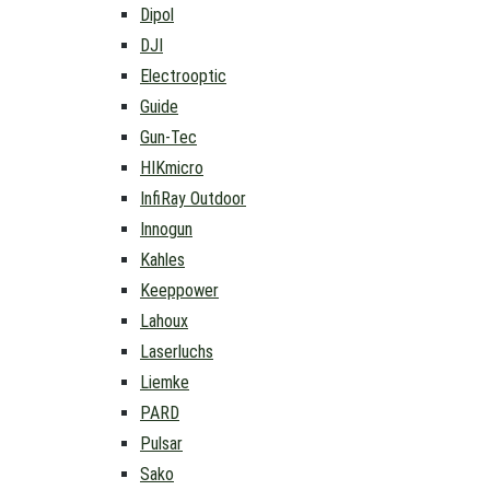
Dipol
DJI
Electrooptic
Guide
Gun-Tec
HIKmicro
InfiRay Outdoor
Innogun
Kahles
Keeppower
Lahoux
Laserluchs
Liemke
PARD
Pulsar
Sako