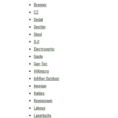
Brenner
CZ
Dedal
Dentler
Dipol
DJI
Electrooptic
Guide
Gun-Tec
HIKmicro
InfiRay Outdoor
Innogun
Kahles
Keeppower
Lahoux
Laserluchs