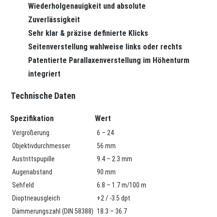
Wiederholgenauigkeit und absolute
Zuverlässigkeit
Sehr klar & präzise definierte Klicks
Seitenverstellung wahlweise links oder rechts
Patentierte Parallaxenverstellung im Höhenturm
integriert
Technische Daten
Spezifikation
Wert
Vergrößerung
6 – 24
Objektivdurchmesser
56 mm
Austrittspupille
9.4 – 2.3 mm
Augenabstand
90 mm
Sehfeld
6.8 – 1.7 m/100 m
Dioptrieausgleich
+2 / -3.5 dpt
Dämmerungszahl (DIN 58388)
18.3 – 36.7