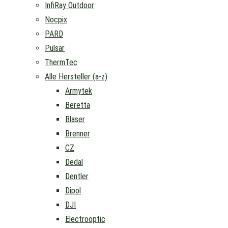
InfiRay Outdoor
Nocpix
PARD
Pulsar
ThermTec
Alle Hersteller (a-z)
Armytek
Beretta
Blaser
Brenner
CZ
Dedal
Dentler
Dipol
DJI
Electrooptic