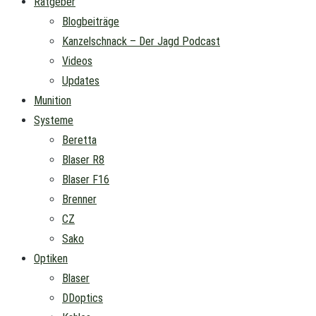
Ratgeber
Blogbeiträge
Kanzelschnack – Der Jagd Podcast
Videos
Updates
Munition
Systeme
Beretta
Blaser R8
Blaser F16
Brenner
CZ
Sako
Optiken
Blaser
DDoptics