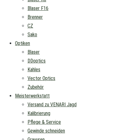
Blaser F16
Brenner
CZ
Sako
Optiken
Blaser
DDoptics
Kahles
Vector Optics
Zubehör
Meisterwerkstatt
Versand zu VENARI Jagd
Kalibrierung
Pflege & Service
Gewinde schneiden
Gravuren