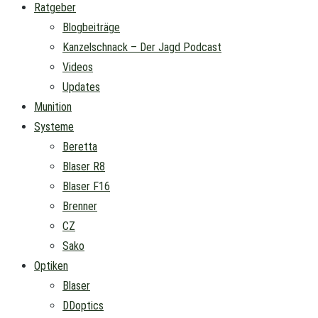
Ratgeber
Blogbeiträge
Kanzelschnack – Der Jagd Podcast
Videos
Updates
Munition
Systeme
Beretta
Blaser R8
Blaser F16
Brenner
CZ
Sako
Optiken
Blaser
DDoptics