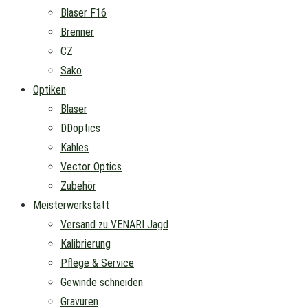
Blaser F16
Brenner
CZ
Sako
Optiken
Blaser
DDoptics
Kahles
Vector Optics
Zubehör
Meisterwerkstatt
Versand zu VENARI Jagd
Kalibrierung
Pflege & Service
Gewinde schneiden
Gravuren