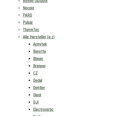
InfiRay Outdoor
Nocpix
PARD
Pulsar
ThermTec
Alle Hersteller (a-z)
Armytek
Beretta
Blaser
Brenner
CZ
Dedal
Dentler
Dipol
DJI
Electrooptic