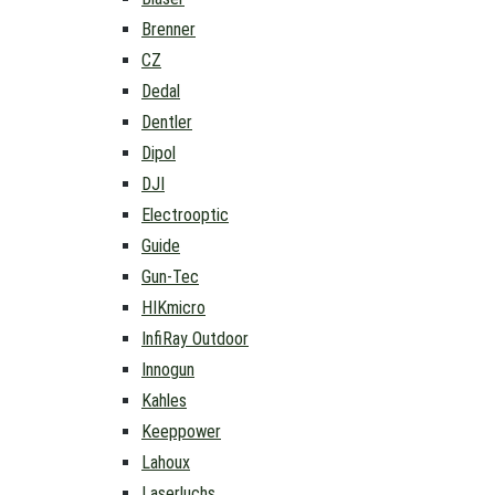
Brenner
CZ
Dedal
Dentler
Dipol
DJI
Electrooptic
Guide
Gun-Tec
HIKmicro
InfiRay Outdoor
Innogun
Kahles
Keeppower
Lahoux
Laserluchs