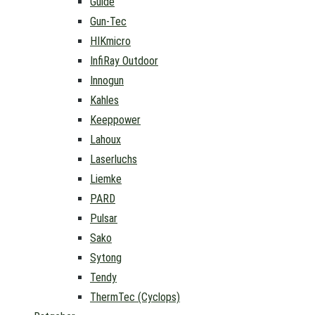
Guide
Gun-Tec
HIKmicro
InfiRay Outdoor
Innogun
Kahles
Keeppower
Lahoux
Laserluchs
Liemke
PARD
Pulsar
Sako
Sytong
Tendy
ThermTec (Cyclops)