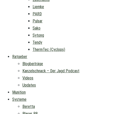
Liemke
PARD
Pulsar
Sako
Sytong
Tendy
ThermTec (Cyclops)
Ratgeber
Blogbeiträge
Kanzelschnack – Der Jagd Podcast
Videos
Updates
Munition
Systeme
Beretta
Blaser R8