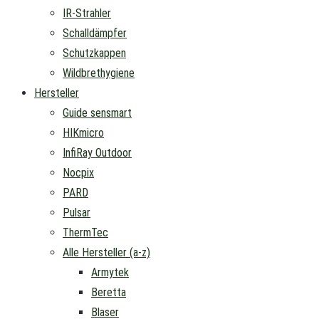
IR-Strahler
Schalldämpfer
Schutzkappen
Wildbrethygiene
Hersteller
Guide sensmart
HIKmicro
InfiRay Outdoor
Nocpix
PARD
Pulsar
ThermTec
Alle Hersteller (a-z)
Armytek
Beretta
Blaser