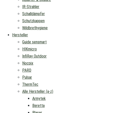
IR-Strahler
Schalldämpfer
Schutzkappen
Wildbrethygiene
Hersteller
Guide sensmart
HIKmicro
InfiRay Outdoor
Nocpix
PARD
Pulsar
ThermTec
Alle Hersteller (a-z)
Armytek
Beretta
Blaser