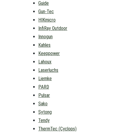
Guide
Gun-Tec
HIKmicro
InfiRay Outdoor
Innogun
Kahles
Keeppower
Lahoux
Laserluchs
Liemke
PARD
Pulsar
Sako
Sytong
Tendy
ThermTec (Cyclops)