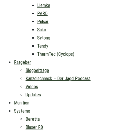
Liemke
PARD
Pulsar
Sako
Sytong
Tendy
ThermTec (Cyclops)
Ratgeber
Blogbeiträge
Kanzelschnack – Der Jagd Podcast
Videos
Updates
Munition
Systeme
Beretta
Blaser R8