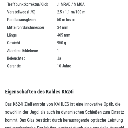
Treffpunktkorrektur/Klick
.1 MRAD / ¼ MOA
Verstellweg (H/S)
2.5 / 1.1 m/100 m
Parallaxausgleich
50 m bis ∞
Mittelrohrdurchmesser
34 mm
Länge
405 mm
Gewicht
950 g
Absehen Bildebene
1
Beleuchtet
Ja
Garantie
10 Jahre
Eigenschaften des Kahles K624i
Das K624i Zielfernrohr von KAHLES ist eine innovative Optik, die
sowohl in der Jagd, als auch im dynamischen Schießen zum Einsatz
kommt. Das Glas besticht durch herausragende optische Leistung