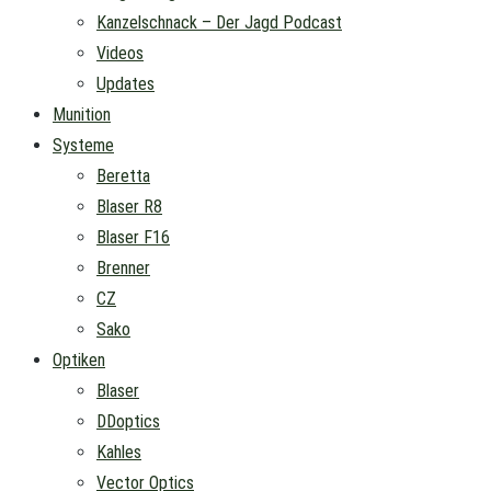
Kanzelschnack – Der Jagd Podcast
Videos
Updates
Munition
Systeme
Beretta
Blaser R8
Blaser F16
Brenner
CZ
Sako
Optiken
Blaser
DDoptics
Kahles
Vector Optics