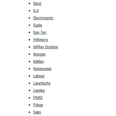
Dipol
DJI
Electrooptic
Guide
Gun-Tec
HIKmicro
InfiRay Outdoor
Innogun
Kahles
Keeppower
Lahoux
Laserluchs
Liemke
PARD
Pulsar
Sako