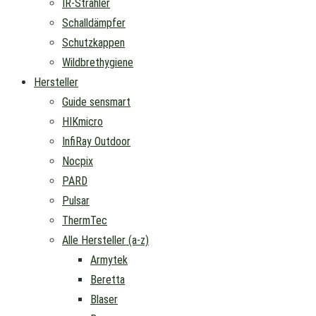
IR-Strahler
Schalldämpfer
Schutzkappen
Wildbrethygiene
Hersteller
Guide sensmart
HIKmicro
InfiRay Outdoor
Nocpix
PARD
Pulsar
ThermTec
Alle Hersteller (a-z)
Armytek
Beretta
Blaser