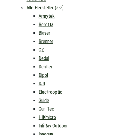
Alle Hersteller (a-z)
Armytek
Beretta
Blaser
Brenner
CZ
Dedal
Dentler
Dipol
DJI
Electrooptic
Guide
Gun-Tec
HIKmicro
InfiRay Outdoor
Innogun