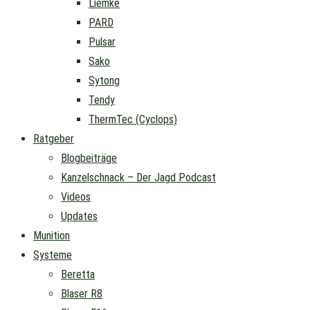
Liemke
PARD
Pulsar
Sako
Sytong
Tendy
ThermTec (Cyclops)
Ratgeber
Blogbeiträge
Kanzelschnack – Der Jagd Podcast
Videos
Updates
Munition
Systeme
Beretta
Blaser R8