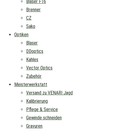
Blaser F16
Brenner
CZ
Sako
Optiken
Blaser
DDoptics
Kahles
Vector Optics
Zubehör
Meisterwerkstatt
Versand zu VENARI Jagd
Kalibrierung
Pflege & Service
Gewinde schneiden
Gravuren