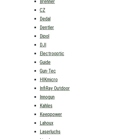
Brenner
CZ
Dedal
Dentler
Dipol
DJI
Electrooptic
Guide
Gun-Tec
HIKmicro
InfiRay Outdoor
Innogun
Kahles
Keeppower
Lahoux
Laserluchs