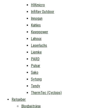
HIKmicro
InfiRay Outdoor
Innogun
Kahles
Keeppower
Lahoux
Laserluchs
Liemke
PARD
Pulsar
Sako
Sytong
Tendy
ThermTec (Cyclops)
Ratgeber
Blogbeiträge