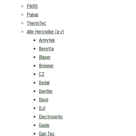
PARD
Pulsar
ThermTec
Alle Hersteller (a-z)
Armytek
Beretta
Blaser
Brenner
CZ
Dedal
Dentler
Dipol
DJI
Electrooptic
Guide
Gun-Tec