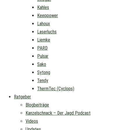
Kahles
Keeppower
Lahoux
Laserluchs
Liemke
PARD
Pulsar
Sako
Sytong
Tendy
ThermTec (Cyclops)
Ratgeber
Blogbeiträge
Kanzelschnack – Der Jagd Podcast
Videos
Updates