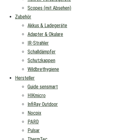
Scopes (mit Absehen)
Zubehör
Akkus & Ladegeräte
Adapter & Okulare
IR-Strahler
Schalldämpfer
Schutzkappen
Wildbrethygiene
Hersteller
Guide sensmart
HIKmicro
InfiRay Outdoor
Nocpix
PARD
Pulsar
ThermTec