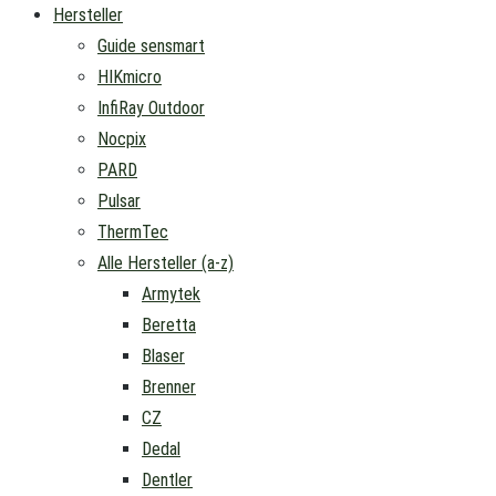
Hersteller
Guide sensmart
HIKmicro
InfiRay Outdoor
Nocpix
PARD
Pulsar
ThermTec
Alle Hersteller (a-z)
Armytek
Beretta
Blaser
Brenner
CZ
Dedal
Dentler