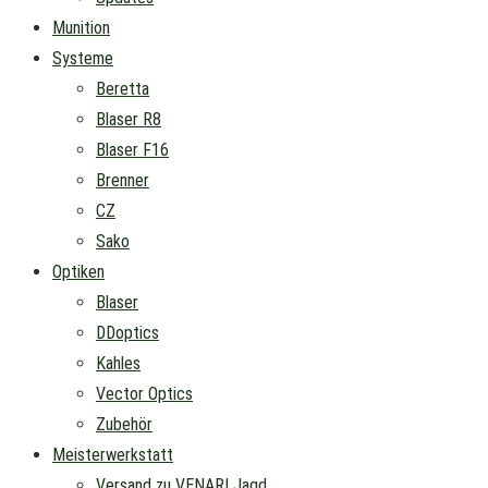
Munition
Systeme
Beretta
Blaser R8
Blaser F16
Brenner
CZ
Sako
Optiken
Blaser
DDoptics
Kahles
Vector Optics
Zubehör
Meisterwerkstatt
Versand zu VENARI Jagd