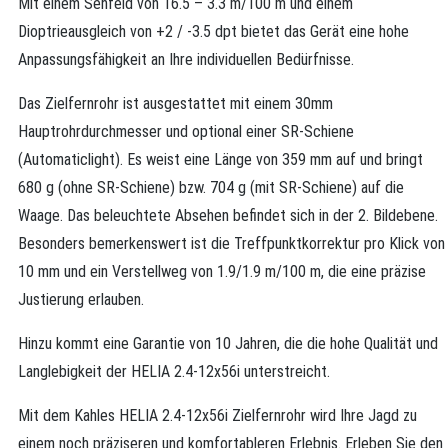
Mit einem Sehfeld von 16.5 – 3.3 m/100 m und einem
Dioptrieausgleich von +2 / -3.5 dpt bietet das Gerät eine hohe
Anpassungsfähigkeit an Ihre individuellen Bedürfnisse.
Das Zielfernrohr ist ausgestattet mit einem 30mm
Hauptrohrdurchmesser und optional einer SR-Schiene
(Automaticlight). Es weist eine Länge von 359 mm auf und bringt
680 g (ohne SR-Schiene) bzw. 704 g (mit SR-Schiene) auf die
Waage. Das beleuchtete Absehen befindet sich in der 2. Bildebene.
Besonders bemerkenswert ist die Treffpunktkorrektur pro Klick von
10 mm und ein Verstellweg von 1.9/1.9 m/100 m, die eine präzise
Justierung erlauben.
Hinzu kommt eine Garantie von 10 Jahren, die die hohe Qualität und
Langlebigkeit der HELIA 2.4-12x56i unterstreicht.
Mit dem Kahles HELIA 2.4-12x56i Zielfernrohr wird Ihre Jagd zu
einem noch präziseren und komfortableren Erlebnis. Erleben Sie den