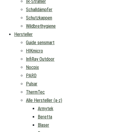
IR-Strahler
Schalldämpfer
Schutzkappen
Wildbrethygiene
Hersteller
Guide sensmart
HIKmicro
InfiRay Outdoor
Nocpix
PARD
Pulsar
ThermTec
Alle Hersteller (a-z)
Armytek
Beretta
Blaser