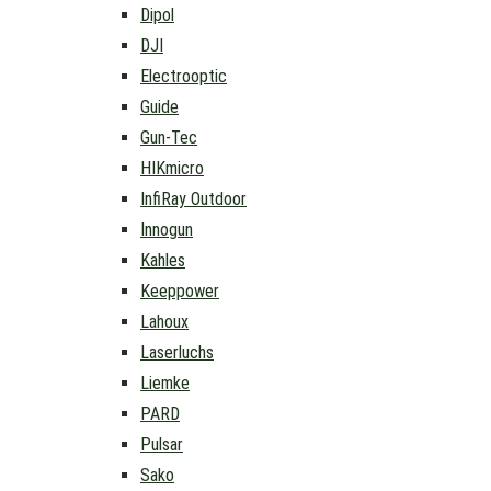
Dipol
DJI
Electrooptic
Guide
Gun-Tec
HIKmicro
InfiRay Outdoor
Innogun
Kahles
Keeppower
Lahoux
Laserluchs
Liemke
PARD
Pulsar
Sako