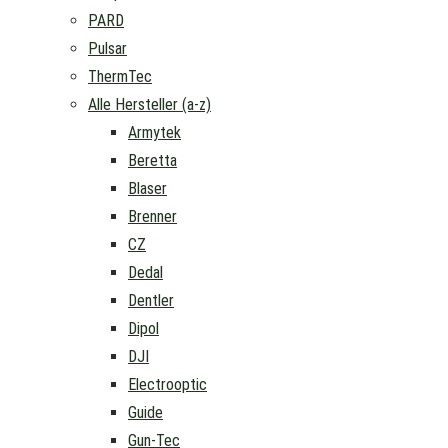
PARD
Pulsar
ThermTec
Alle Hersteller (a-z)
Armytek
Beretta
Blaser
Brenner
CZ
Dedal
Dentler
Dipol
DJI
Electrooptic
Guide
Gun-Tec