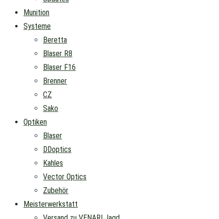
Munition
Systeme
Beretta
Blaser R8
Blaser F16
Brenner
CZ
Sako
Optiken
Blaser
DDoptics
Kahles
Vector Optics
Zubehör
Meisterwerkstatt
Versand zu VENARI Jagd