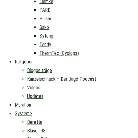
Liemke
PARD
Pulsar
Sako
Sytong
Tendy
ThermTec (Cyclops)
Ratgeber
Blogbeiträge
Kanzelschnack – Der Jagd Podcast
Videos
Updates
Munition
Systeme
Beretta
Blaser R8