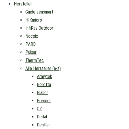
Hersteller
Guide sensmart
HIKmicro
InfiRay Outdoor
Nocpix
PARD
Pulsar
ThermTec
Alle Hersteller (a-z)
Armytek
Beretta
Blaser
Brenner
CZ
Dedal
Dentler