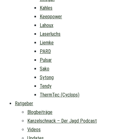
Kahles
Keeppower
Lahoux
Laserluchs
Liemke
PARD
Pulsar
Sako
Sytong
Tendy
ThermTec (Cyclops)
Ratgeber
Blogbeiträge
Kanzelschnack – Der Jagd Podcast
Videos
Updates