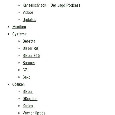
Kanzelschnack – Der Jagd Podcast
Videos
Updates
Munition
Systeme
Beretta
Blaser R8
Blaser F16
Brenner
CZ
Sako
Optiken
Blaser
DDoptics
Kahles
Vector Optics