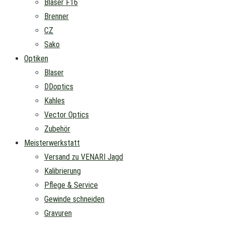
Blaser F16
Brenner
CZ
Sako
Optiken
Blaser
DDoptics
Kahles
Vector Optics
Zubehör
Meisterwerkstatt
Versand zu VENARI Jagd
Kalibrierung
Pflege & Service
Gewinde schneiden
Gravuren