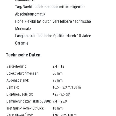
Tag/Nacht Leuchtabsehen mit intelligenter
Abschaltautomatik
Hohe Flexibilität durch verstellbare technische
Merkmale
Langlebigkeit und hohe Qualität durch 10 Jahre
Garantie
Technische Daten
Vergrößerung:
2.4 – 12
Objektivdurchmesser:
56 mm
Augenabstand:
95 mm
Sehfeld:
16.5 – 3.3 m/100 m
Dioptrieausgleich:
+2 / -3.5 dpt
Dämmerungszahl (DIN 58388):
7.4 – 25.9
Treffpunktkorrektur/Klick:
10 mm
Verstellweg (H/S):
1.9/1.9 m/100 m