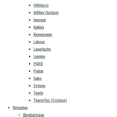
HIKmicro
InfiRay Outdoor
Innogun
Kahles
Keeppower
Lahoux
Laserluchs
Liemke
PARD
Pulsar
Sako
Sytong
Tendy
ThermTec (Cyclops)
Ratgeber
Blogbeiträge