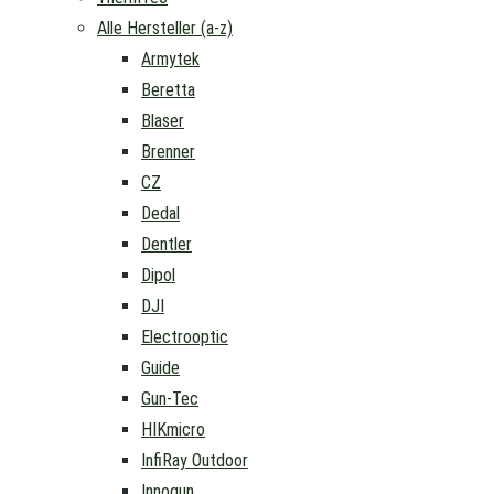
Alle Hersteller (a-z)
Armytek
Beretta
Blaser
Brenner
CZ
Dedal
Dentler
Dipol
DJI
Electrooptic
Guide
Gun-Tec
HIKmicro
InfiRay Outdoor
Innogun