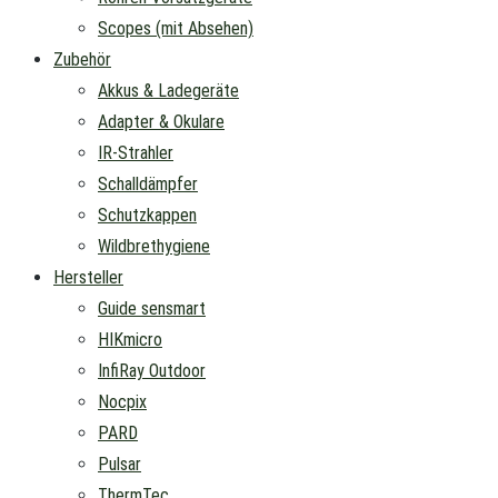
Scopes (mit Absehen)
Zubehör
Akkus & Ladegeräte
Adapter & Okulare
IR-Strahler
Schalldämpfer
Schutzkappen
Wildbrethygiene
Hersteller
Guide sensmart
HIKmicro
InfiRay Outdoor
Nocpix
PARD
Pulsar
ThermTec