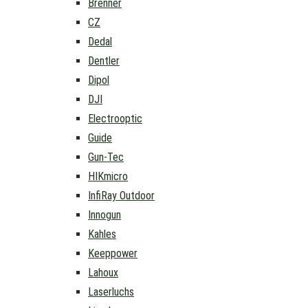
Brenner
CZ
Dedal
Dentler
Dipol
DJI
Electrooptic
Guide
Gun-Tec
HIKmicro
InfiRay Outdoor
Innogun
Kahles
Keeppower
Lahoux
Laserluchs