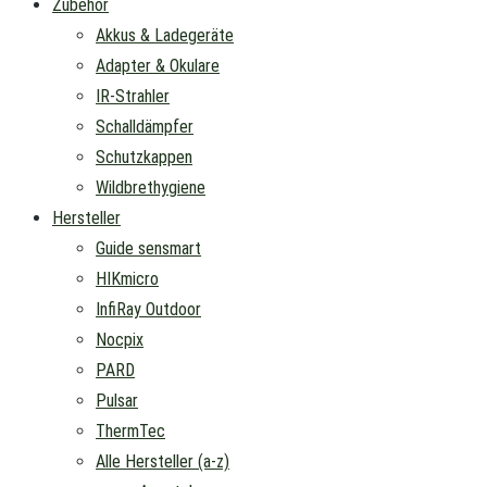
Zubehör
Akkus & Ladegeräte
Adapter & Okulare
IR-Strahler
Schalldämpfer
Schutzkappen
Wildbrethygiene
Hersteller
Guide sensmart
HIKmicro
InfiRay Outdoor
Nocpix
PARD
Pulsar
ThermTec
Alle Hersteller (a-z)