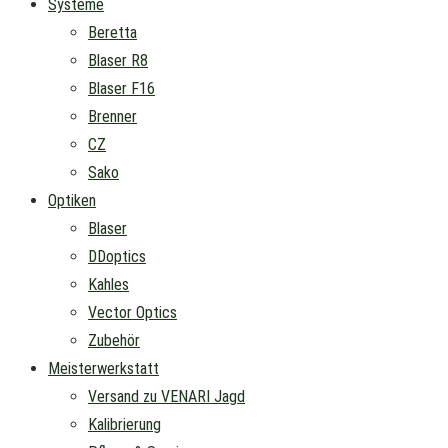
Systeme
Beretta
Blaser R8
Blaser F16
Brenner
CZ
Sako
Optiken
Blaser
DDoptics
Kahles
Vector Optics
Zubehör
Meisterwerkstatt
Versand zu VENARI Jagd
Kalibrierung