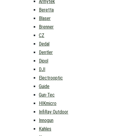
Armytek
Beretta
Blaser
Brenner
CZ
Dedal
Dentler
Dipol
DJI
Electrooptic
Guide
Gun-Tec
HIKmicro
InfiRay Outdoor
Innogun
Kahles