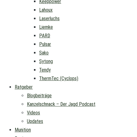
Keeppower
Lahoux
Laserluchs
Liemke
PARD
Pulsar
Sako
Sytong
Tendy
ThermTec (Cyclops)
Ratgeber
Blogbeiträge
Kanzelschnack – Der Jagd Podcast
Videos
Updates
Munition