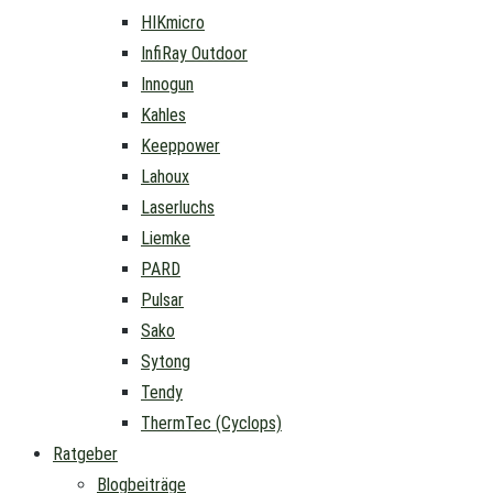
HIKmicro
InfiRay Outdoor
Innogun
Kahles
Keeppower
Lahoux
Laserluchs
Liemke
PARD
Pulsar
Sako
Sytong
Tendy
ThermTec (Cyclops)
Ratgeber
Blogbeiträge