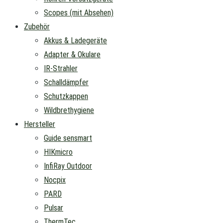
Scopes (mit Absehen)
Zubehör
Akkus & Ladegeräte
Adapter & Okulare
IR-Strahler
Schalldämpfer
Schutzkappen
Wildbrethygiene
Hersteller
Guide sensmart
HIKmicro
InfiRay Outdoor
Nocpix
PARD
Pulsar
ThermTec