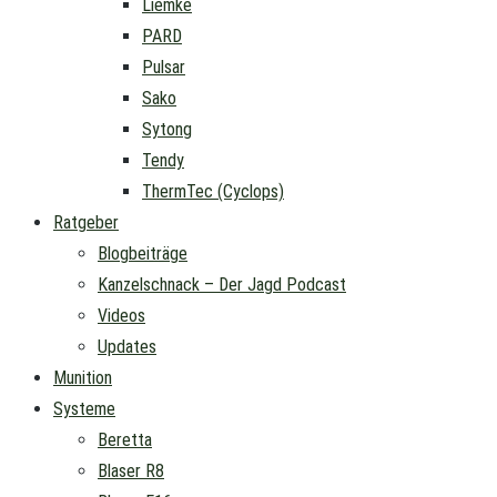
Liemke
PARD
Pulsar
Sako
Sytong
Tendy
ThermTec (Cyclops)
Ratgeber
Blogbeiträge
Kanzelschnack – Der Jagd Podcast
Videos
Updates
Munition
Systeme
Beretta
Blaser R8