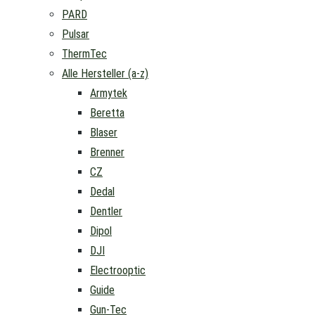
PARD
Pulsar
ThermTec
Alle Hersteller (a-z)
Armytek
Beretta
Blaser
Brenner
CZ
Dedal
Dentler
Dipol
DJI
Electrooptic
Guide
Gun-Tec