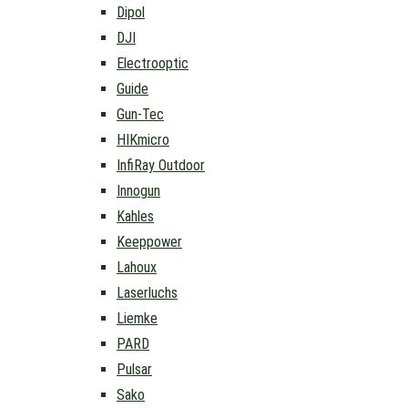
Dipol
DJI
Electrooptic
Guide
Gun-Tec
HIKmicro
InfiRay Outdoor
Innogun
Kahles
Keeppower
Lahoux
Laserluchs
Liemke
PARD
Pulsar
Sako