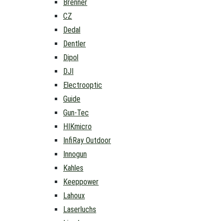
Brenner
CZ
Dedal
Dentler
Dipol
DJI
Electrooptic
Guide
Gun-Tec
HIKmicro
InfiRay Outdoor
Innogun
Kahles
Keeppower
Lahoux
Laserluchs