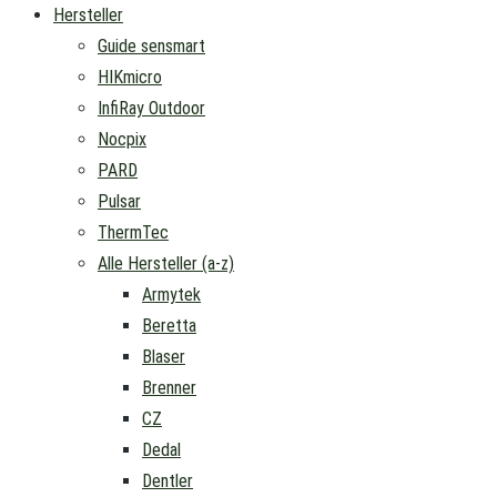
Hersteller
Guide sensmart
HIKmicro
InfiRay Outdoor
Nocpix
PARD
Pulsar
ThermTec
Alle Hersteller (a-z)
Armytek
Beretta
Blaser
Brenner
CZ
Dedal
Dentler