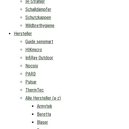
IR-Strahler
Schalldämpfer
Schutzkappen
Wildbrethygiene
Hersteller
Guide sensmart
HIKmicro
InfiRay Outdoor
Nocpix
PARD
Pulsar
ThermTec
Alle Hersteller (a-z)
Armytek
Beretta
Blaser