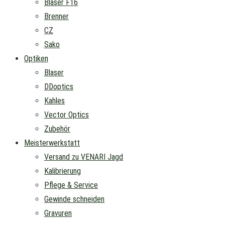
Blaser F16
Brenner
CZ
Sako
Optiken
Blaser
DDoptics
Kahles
Vector Optics
Zubehör
Meisterwerkstatt
Versand zu VENARI Jagd
Kalibrierung
Pflege & Service
Gewinde schneiden
Gravuren