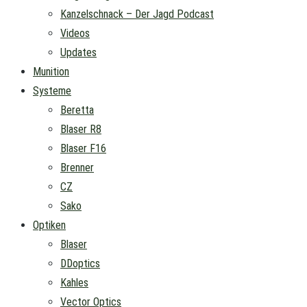
Kanzelschnack – Der Jagd Podcast
Videos
Updates
Munition
Systeme
Beretta
Blaser R8
Blaser F16
Brenner
CZ
Sako
Optiken
Blaser
DDoptics
Kahles
Vector Optics