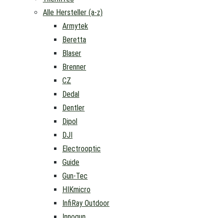
Alle Hersteller (a-z)
Armytek
Beretta
Blaser
Brenner
CZ
Dedal
Dentler
Dipol
DJI
Electrooptic
Guide
Gun-Tec
HIKmicro
InfiRay Outdoor
Innogun