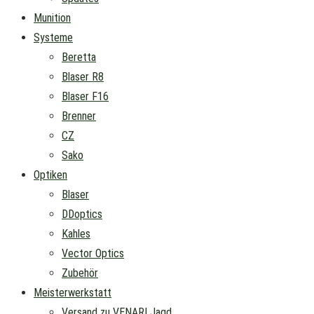
Munition
Systeme
Beretta
Blaser R8
Blaser F16
Brenner
CZ
Sako
Optiken
Blaser
DDoptics
Kahles
Vector Optics
Zubehör
Meisterwerkstatt
Versand zu VENARI Jagd