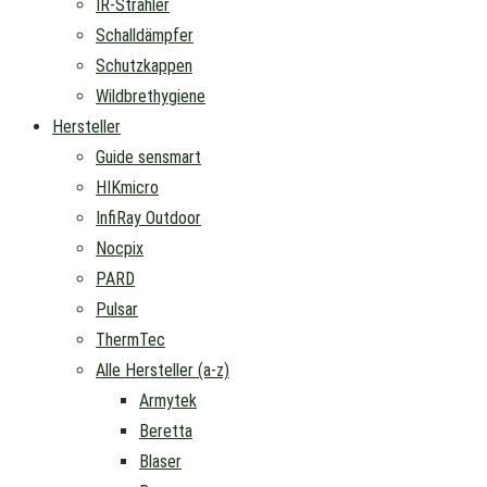
IR-Strahler
Schalldämpfer
Schutzkappen
Wildbrethygiene
Hersteller
Guide sensmart
HIKmicro
InfiRay Outdoor
Nocpix
PARD
Pulsar
ThermTec
Alle Hersteller (a-z)
Armytek
Beretta
Blaser