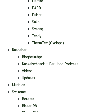
Liemke
PARD
Pulsar
Sako
Sytong
Tendy
ThermTec (Cyclops)
Ratgeber
Blogbeiträge
Kanzelschnack – Der Jagd Podcast
Videos
Updates
Munition
Systeme
Beretta
Blaser R8