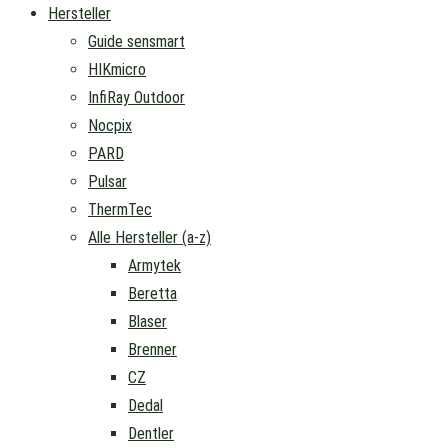
Hersteller
Guide sensmart
HIKmicro
InfiRay Outdoor
Nocpix
PARD
Pulsar
ThermTec
Alle Hersteller (a-z)
Armytek
Beretta
Blaser
Brenner
CZ
Dedal
Dentler