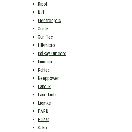
Dipol
DJI
Electrooptic
Guide
Gun-Tec
HIKmicro
InfiRay Outdoor
Innogun
Kahles
Keeppower
Lahoux
Laserluchs
Liemke
PARD
Pulsar
Sako