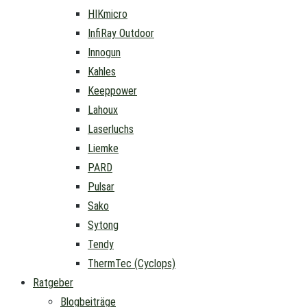
HIKmicro
InfiRay Outdoor
Innogun
Kahles
Keeppower
Lahoux
Laserluchs
Liemke
PARD
Pulsar
Sako
Sytong
Tendy
ThermTec (Cyclops)
Ratgeber
Blogbeiträge