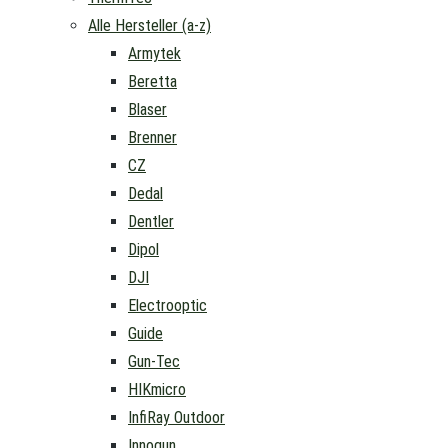
Alle Hersteller (a-z)
Armytek
Beretta
Blaser
Brenner
CZ
Dedal
Dentler
Dipol
DJI
Electrooptic
Guide
Gun-Tec
HIKmicro
InfiRay Outdoor
Innogun