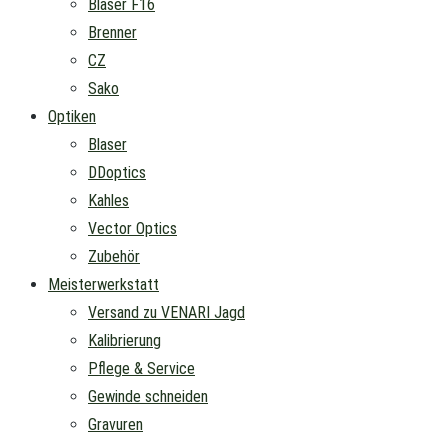
Blaser F16
Brenner
CZ
Sako
Optiken
Blaser
DDoptics
Kahles
Vector Optics
Zubehör
Meisterwerkstatt
Versand zu VENARI Jagd
Kalibrierung
Pflege & Service
Gewinde schneiden
Gravuren