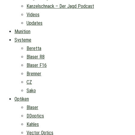
Kanzelschnack – Der Jagd Podcast
Videos
Updates
Munition
Systeme
Beretta
Blaser R8
Blaser F16
Brenner
CZ
Sako
Optiken
Blaser
DDoptics
Kahles
Vector Optics