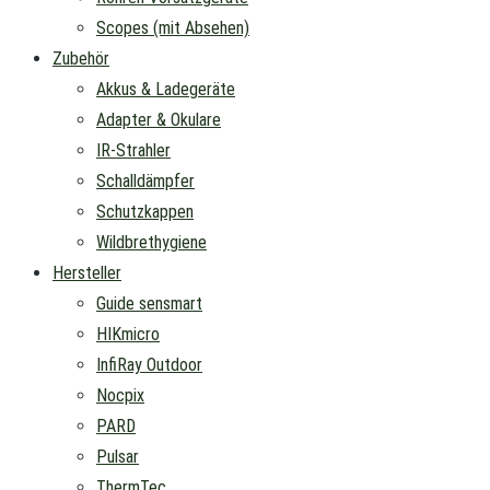
Scopes (mit Absehen)
Zubehör
Akkus & Ladegeräte
Adapter & Okulare
IR-Strahler
Schalldämpfer
Schutzkappen
Wildbrethygiene
Hersteller
Guide sensmart
HIKmicro
InfiRay Outdoor
Nocpix
PARD
Pulsar
ThermTec