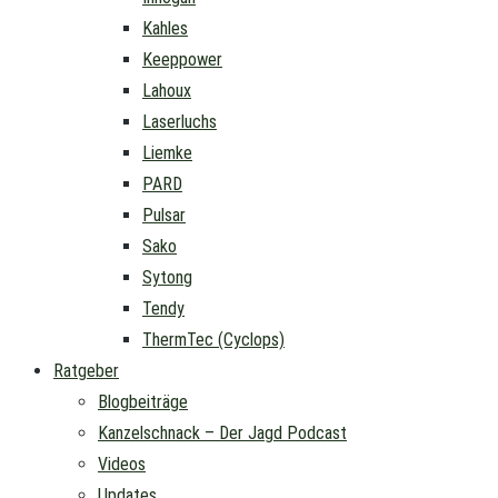
Kahles
Keeppower
Lahoux
Laserluchs
Liemke
PARD
Pulsar
Sako
Sytong
Tendy
ThermTec (Cyclops)
Ratgeber
Blogbeiträge
Kanzelschnack – Der Jagd Podcast
Videos
Updates