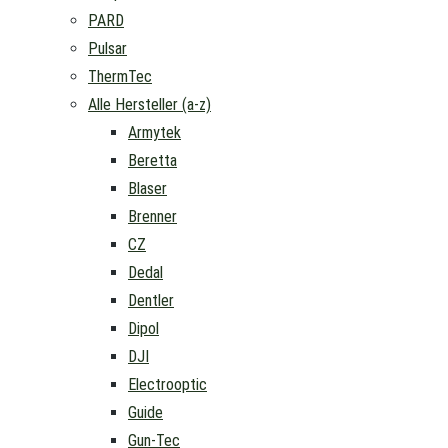
PARD
Pulsar
ThermTec
Alle Hersteller (a-z)
Armytek
Beretta
Blaser
Brenner
CZ
Dedal
Dentler
Dipol
DJI
Electrooptic
Guide
Gun-Tec