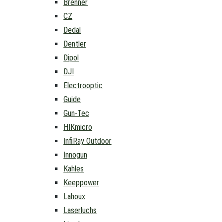
Brenner
CZ
Dedal
Dentler
Dipol
DJI
Electrooptic
Guide
Gun-Tec
HIKmicro
InfiRay Outdoor
Innogun
Kahles
Keeppower
Lahoux
Laserluchs