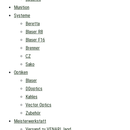
Munition
Systeme
Beretta
Blaser R8
Blaser F16
Brenner
CZ
Sako
Optiken
Blaser
DDoptics
Kahles
Vector Optics
Zubehör
Meisterwerkstatt
Versand zu VENARI Jagd