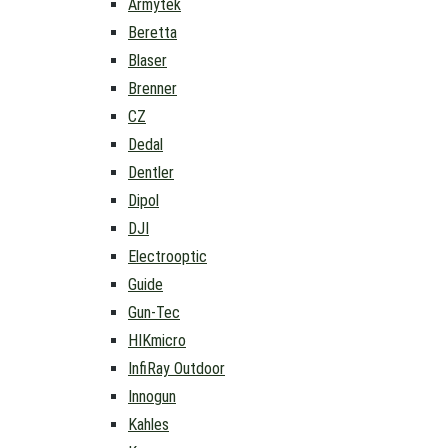
Armytek
Beretta
Blaser
Brenner
CZ
Dedal
Dentler
Dipol
DJI
Electrooptic
Guide
Gun-Tec
HIKmicro
InfiRay Outdoor
Innogun
Kahles