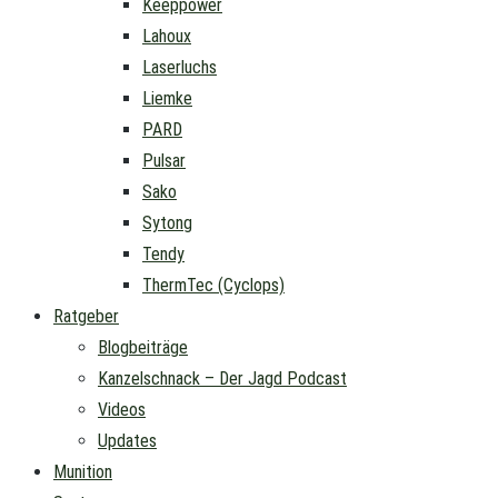
Keeppower
Lahoux
Laserluchs
Liemke
PARD
Pulsar
Sako
Sytong
Tendy
ThermTec (Cyclops)
Ratgeber
Blogbeiträge
Kanzelschnack – Der Jagd Podcast
Videos
Updates
Munition