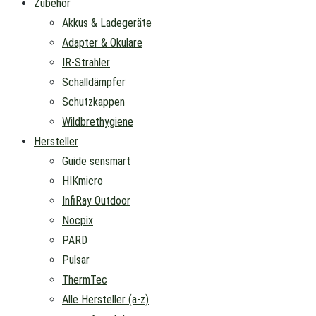
Zubehör
Akkus & Ladegeräte
Adapter & Okulare
IR-Strahler
Schalldämpfer
Schutzkappen
Wildbrethygiene
Hersteller
Guide sensmart
HIKmicro
InfiRay Outdoor
Nocpix
PARD
Pulsar
ThermTec
Alle Hersteller (a-z)