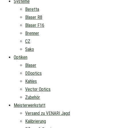
Systeme
Beretta
Blaser R8
Blaser F16
Brenner
CZ
Sako
Optiken
Blaser
DDoptics
Kahles
Vector Optics
Zubehör
Meisterwerkstatt
Versand zu VENARI Jagd
Kalibrierung