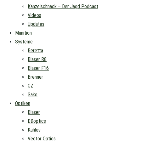
Kanzelschnack – Der Jagd Podcast
Videos
Updates
Munition
Systeme
Beretta
Blaser R8
Blaser F16
Brenner
CZ
Sako
Optiken
Blaser
DDoptics
Kahles
Vector Optics