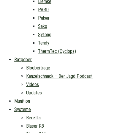
Liemke
PARD
Pulsar
Sako
Sytong
Tendy
ThermTec (Cyclops)
Ratgeber
Blogbeiträge
Kanzelschnack – Der Jagd Podcast
Videos
Updates
Munition
Systeme
Beretta
Blaser R8