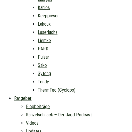
Kahles
Keeppower
Lahoux
Laserluchs
Liemke
PARD
Pulsar
Sako
Sytong
Tendy
ThermTec (Cyclops)
Ratgeber
Blogbeiträge
Kanzelschnack – Der Jagd Podcast
Videos
Updates