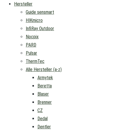
Hersteller
Guide sensmart
HIKmicro
InfiRay Outdoor
Nocpix
PARD
Pulsar
ThermTec
Alle Hersteller (a-z)
Armytek
Beretta
Blaser
Brenner
CZ
Dedal
Dentler