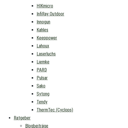
HIKmicro
InfiRay Outdoor
Innogun
Kahles
Keeppower
Lahoux
Laserluchs
Liemke
PARD
Pulsar
Sako
Sytong
Tendy
ThermTec (Cyclops)
Ratgeber
Blogbeiträge