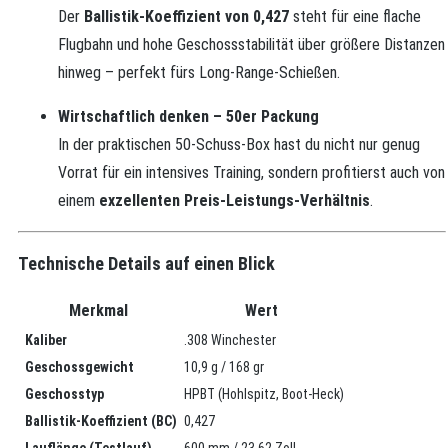
Der
Ballistik-Koeffizient von 0,427
steht für eine flache
Flugbahn und hohe Geschossstabilität über größere Distanzen
hinweg – perfekt fürs Long-Range-Schießen.
Wirtschaftlich denken – 50er Packung
In der praktischen 50-Schuss-Box hast du nicht nur genug
Vorrat für ein intensives Training, sondern profitierst auch von
einem
exzellenten Preis-Leistungs-Verhältnis
.
Technische Details auf einen Blick
Merkmal
Wert
Kaliber
.308 Winchester
Geschossgewicht
10,9 g / 168 gr
Geschosstyp
HPBT (Hohlspitz, Boot-Heck)
Ballistik-Koeffizient (BC)
0,427
Lauflänge (Testlauf)
600 mm / 23,62 Zoll