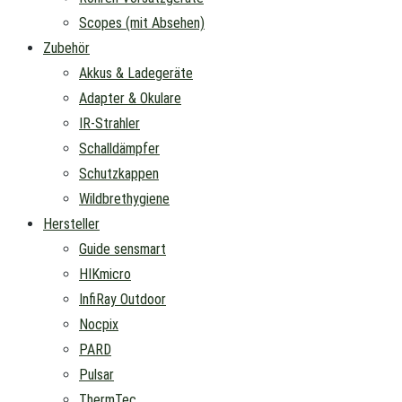
Scopes (mit Absehen)
Zubehör
Akkus & Ladegeräte
Adapter & Okulare
IR-Strahler
Schalldämpfer
Schutzkappen
Wildbrethygiene
Hersteller
Guide sensmart
HIKmicro
InfiRay Outdoor
Nocpix
PARD
Pulsar
ThermTec