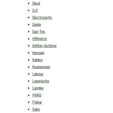
Dipol
DJI
Electrooptic
Guide
Gun-Tec
HIKmicro
InfiRay Outdoor
Innogun
Kahles
Keeppower
Lahoux
Laserluchs
Liemke
PARD
Pulsar
Sako