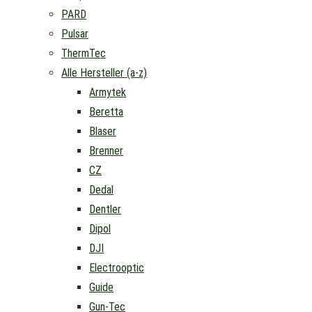
PARD
Pulsar
ThermTec
Alle Hersteller (a-z)
Armytek
Beretta
Blaser
Brenner
CZ
Dedal
Dentler
Dipol
DJI
Electrooptic
Guide
Gun-Tec