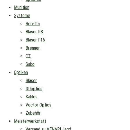
Munition
Systeme
Beretta
Blaser R8
Blaser F16
Brenner
CZ
Sako
Optiken
Blaser
DDoptics
Kahles
Vector Optics
Zubehör
Meisterwerkstatt
Versand zu VENARI Jagd