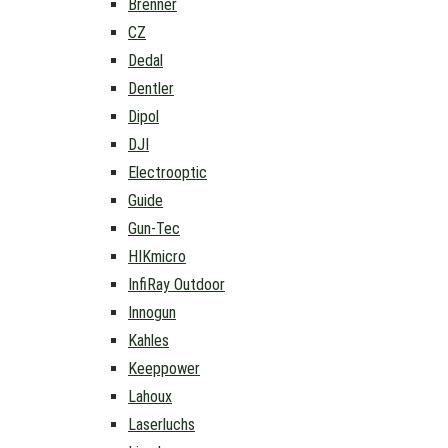
Brenner
CZ
Dedal
Dentler
Dipol
DJI
Electrooptic
Guide
Gun-Tec
HIKmicro
InfiRay Outdoor
Innogun
Kahles
Keeppower
Lahoux
Laserluchs