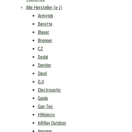
Alle Hersteller (a-z)
Armytek
Beretta
Blaser
Brenner
CZ
Dedal
Dentler
Dipol
DJI
Electrooptic
Guide
Gun-Tec
HIKmicro
InfiRay Outdoor
Innogun