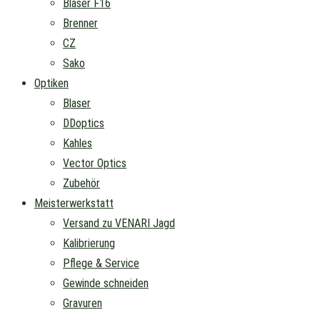
Blaser F16
Brenner
CZ
Sako
Optiken
Blaser
DDoptics
Kahles
Vector Optics
Zubehör
Meisterwerkstatt
Versand zu VENARI Jagd
Kalibrierung
Pflege & Service
Gewinde schneiden
Gravuren