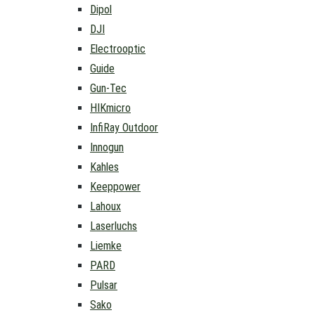
Dipol
DJI
Electrooptic
Guide
Gun-Tec
HIKmicro
InfiRay Outdoor
Innogun
Kahles
Keeppower
Lahoux
Laserluchs
Liemke
PARD
Pulsar
Sako