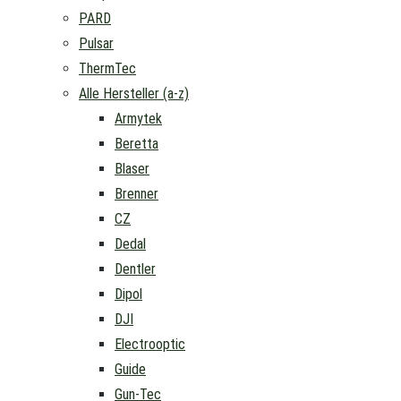
PARD
Pulsar
ThermTec
Alle Hersteller (a-z)
Armytek
Beretta
Blaser
Brenner
CZ
Dedal
Dentler
Dipol
DJI
Electrooptic
Guide
Gun-Tec