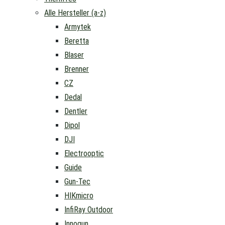
Alle Hersteller (a-z)
Armytek
Beretta
Blaser
Brenner
CZ
Dedal
Dentler
Dipol
DJI
Electrooptic
Guide
Gun-Tec
HIKmicro
InfiRay Outdoor
Innogun