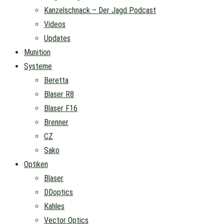
Kanzelschnack – Der Jagd Podcast
Videos
Updates
Munition
Systeme
Beretta
Blaser R8
Blaser F16
Brenner
CZ
Sako
Optiken
Blaser
DDoptics
Kahles
Vector Optics