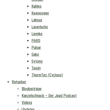
Kahles
Keeppower
Lahoux
Laserluchs
Liemke
PARD
Pulsar
Sako
Sytong
Tendy
ThermTec (Cyclops)
Ratgeber
Blogbeiträge
Kanzelschnack – Der Jagd Podcast
Videos
Updates