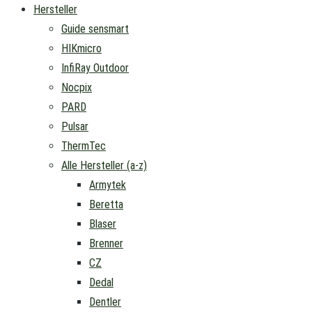
Hersteller
Guide sensmart
HIKmicro
InfiRay Outdoor
Nocpix
PARD
Pulsar
ThermTec
Alle Hersteller (a-z)
Armytek
Beretta
Blaser
Brenner
CZ
Dedal
Dentler