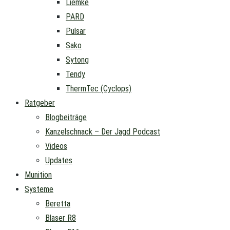
Liemke
PARD
Pulsar
Sako
Sytong
Tendy
ThermTec (Cyclops)
Ratgeber
Blogbeiträge
Kanzelschnack – Der Jagd Podcast
Videos
Updates
Munition
Systeme
Beretta
Blaser R8