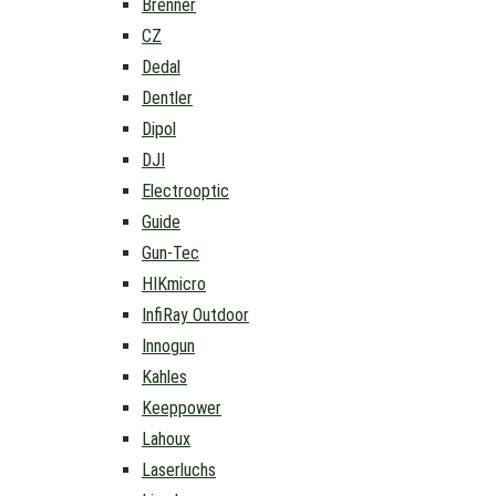
Brenner
CZ
Dedal
Dentler
Dipol
DJI
Electrooptic
Guide
Gun-Tec
HIKmicro
InfiRay Outdoor
Innogun
Kahles
Keeppower
Lahoux
Laserluchs