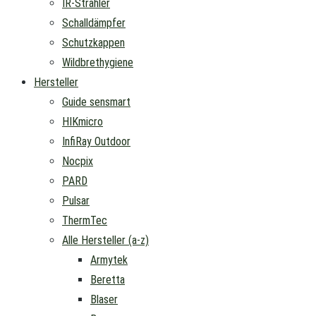
IR-Strahler
Schalldämpfer
Schutzkappen
Wildbrethygiene
Hersteller
Guide sensmart
HIKmicro
InfiRay Outdoor
Nocpix
PARD
Pulsar
ThermTec
Alle Hersteller (a-z)
Armytek
Beretta
Blaser