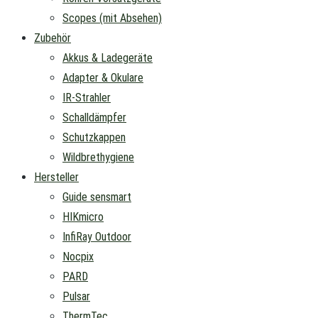
Scopes (mit Absehen)
Zubehör
Akkus & Ladegeräte
Adapter & Okulare
IR-Strahler
Schalldämpfer
Schutzkappen
Wildbrethygiene
Hersteller
Guide sensmart
HIKmicro
InfiRay Outdoor
Nocpix
PARD
Pulsar
ThermTec