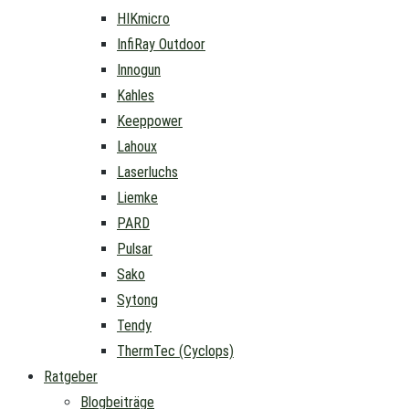
HIKmicro
InfiRay Outdoor
Innogun
Kahles
Keeppower
Lahoux
Laserluchs
Liemke
PARD
Pulsar
Sako
Sytong
Tendy
ThermTec (Cyclops)
Ratgeber
Blogbeiträge