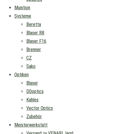
Munition
Systeme
Beretta
Blaser R8
Blaser F16
Brenner
CZ
Sako
Optiken
Blaser
DDoptics
Kahles
Vector Optics
Zubehör
Meisterwerkstatt
Versand zu VENARI Jagd