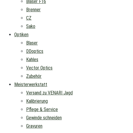
Blaser F16
Brenner
CZ
Sako
Optiken
Blaser
DDoptics
Kahles
Vector Optics
Zubehör
Meisterwerkstatt
Versand zu VENARI Jagd
Kalibrierung
Pflege & Service
Gewinde schneiden
Gravuren