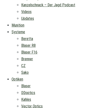
Kanzelschnack – Der Jagd Podcast
Videos
Updates
Munition
Systeme
Beretta
Blaser R8
Blaser F16
Brenner
CZ
Sako
Optiken
Blaser
DDoptics
Kahles
Vector Optics