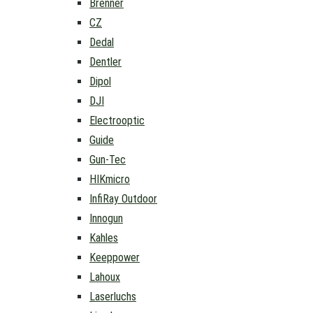
Brenner
CZ
Dedal
Dentler
Dipol
DJI
Electrooptic
Guide
Gun-Tec
HIKmicro
InfiRay Outdoor
Innogun
Kahles
Keeppower
Lahoux
Laserluchs