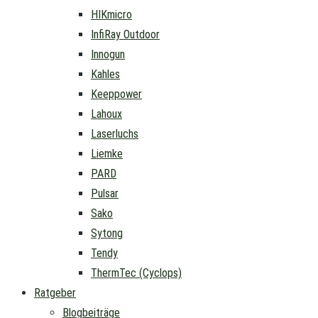
HIKmicro
InfiRay Outdoor
Innogun
Kahles
Keeppower
Lahoux
Laserluchs
Liemke
PARD
Pulsar
Sako
Sytong
Tendy
ThermTec (Cyclops)
Ratgeber
Blogbeiträge