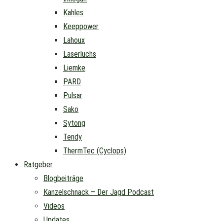
Kahles
Keeppower
Lahoux
Laserluchs
Liemke
PARD
Pulsar
Sako
Sytong
Tendy
ThermTec (Cyclops)
Ratgeber
Blogbeiträge
Kanzelschnack – Der Jagd Podcast
Videos
Updates