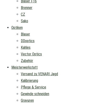
Blaser F16
Brenner
CZ
Sako
Optiken
Blaser
DDoptics
Kahles
Vector Optics
Zubehör
Meisterwerkstatt
Versand zu VENARI Jagd
Kalibrierung
Pflege & Service
Gewinde schneiden
Gravuren