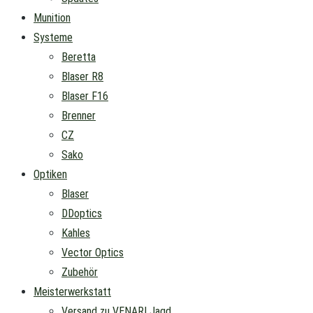
Munition
Systeme
Beretta
Blaser R8
Blaser F16
Brenner
CZ
Sako
Optiken
Blaser
DDoptics
Kahles
Vector Optics
Zubehör
Meisterwerkstatt
Versand zu VENARI Jagd