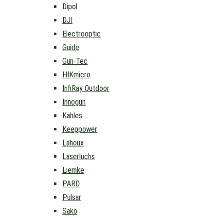
Dipol
DJI
Electrooptic
Guide
Gun-Tec
HIKmicro
InfiRay Outdoor
Innogun
Kahles
Keeppower
Lahoux
Laserluchs
Liemke
PARD
Pulsar
Sako