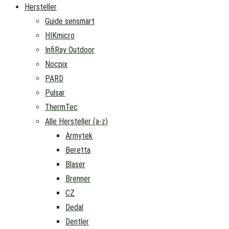
Hersteller
Guide sensmart
HIKmicro
InfiRay Outdoor
Nocpix
PARD
Pulsar
ThermTec
Alle Hersteller (a-z)
Armytek
Beretta
Blaser
Brenner
CZ
Dedal
Dentler