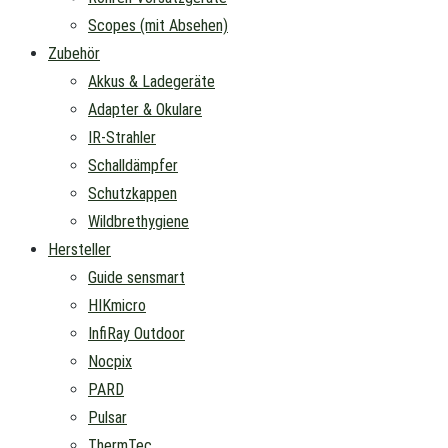
Scopes (mit Absehen)
Zubehör
Akkus & Ladegeräte
Adapter & Okulare
IR-Strahler
Schalldämpfer
Schutzkappen
Wildbrethygiene
Hersteller
Guide sensmart
HIKmicro
InfiRay Outdoor
Nocpix
PARD
Pulsar
ThermTec