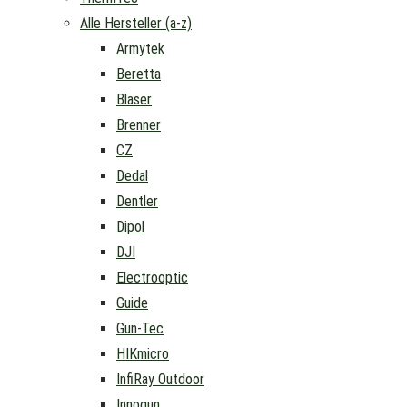
Alle Hersteller (a-z)
Armytek
Beretta
Blaser
Brenner
CZ
Dedal
Dentler
Dipol
DJI
Electrooptic
Guide
Gun-Tec
HIKmicro
InfiRay Outdoor
Innogun