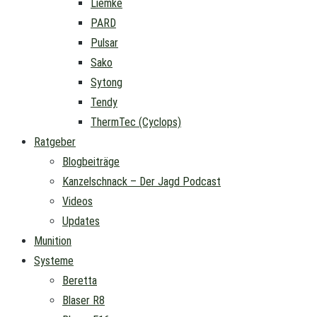
Liemke
PARD
Pulsar
Sako
Sytong
Tendy
ThermTec (Cyclops)
Ratgeber
Blogbeiträge
Kanzelschnack – Der Jagd Podcast
Videos
Updates
Munition
Systeme
Beretta
Blaser R8