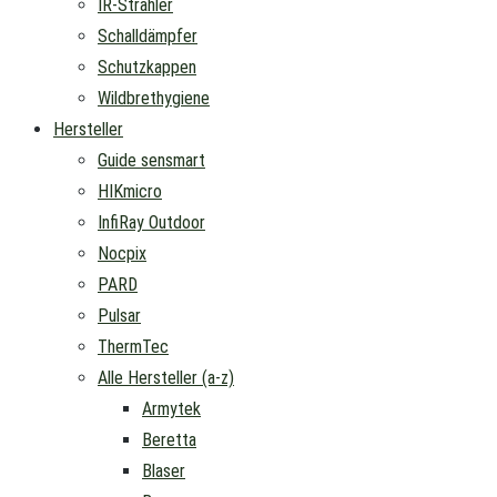
IR-Strahler
Schalldämpfer
Schutzkappen
Wildbrethygiene
Hersteller
Guide sensmart
HIKmicro
InfiRay Outdoor
Nocpix
PARD
Pulsar
ThermTec
Alle Hersteller (a-z)
Armytek
Beretta
Blaser