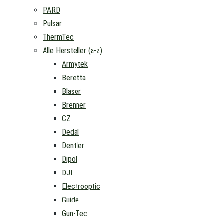
PARD
Pulsar
ThermTec
Alle Hersteller (a-z)
Armytek
Beretta
Blaser
Brenner
CZ
Dedal
Dentler
Dipol
DJI
Electrooptic
Guide
Gun-Tec