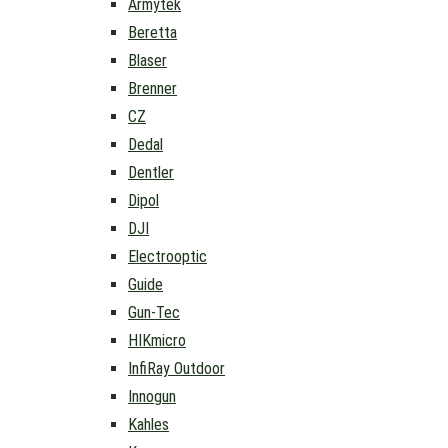
Armytek
Beretta
Blaser
Brenner
CZ
Dedal
Dentler
Dipol
DJI
Electrooptic
Guide
Gun-Tec
HIKmicro
InfiRay Outdoor
Innogun
Kahles