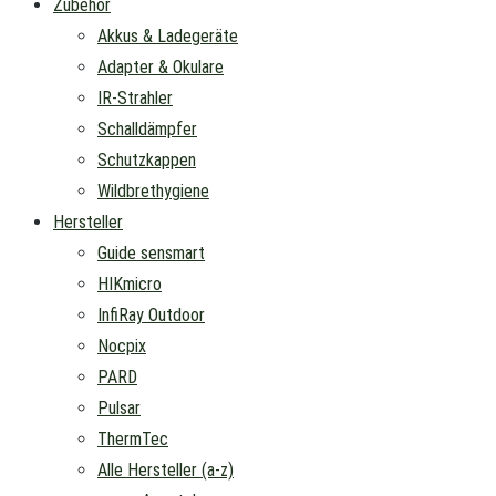
Zubehör
Akkus & Ladegeräte
Adapter & Okulare
IR-Strahler
Schalldämpfer
Schutzkappen
Wildbrethygiene
Hersteller
Guide sensmart
HIKmicro
InfiRay Outdoor
Nocpix
PARD
Pulsar
ThermTec
Alle Hersteller (a-z)