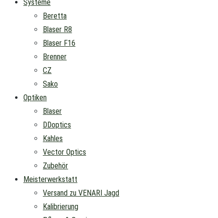
Systeme
Beretta
Blaser R8
Blaser F16
Brenner
CZ
Sako
Optiken
Blaser
DDoptics
Kahles
Vector Optics
Zubehör
Meisterwerkstatt
Versand zu VENARI Jagd
Kalibrierung