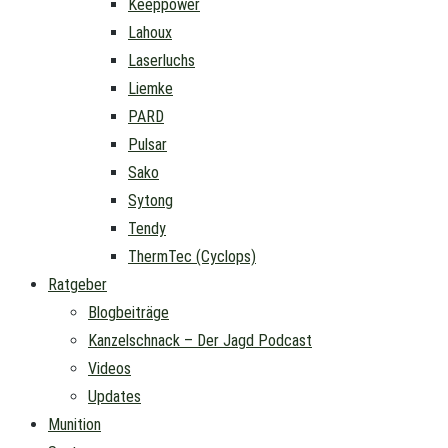
Keeppower
Lahoux
Laserluchs
Liemke
PARD
Pulsar
Sako
Sytong
Tendy
ThermTec (Cyclops)
Ratgeber
Blogbeiträge
Kanzelschnack – Der Jagd Podcast
Videos
Updates
Munition