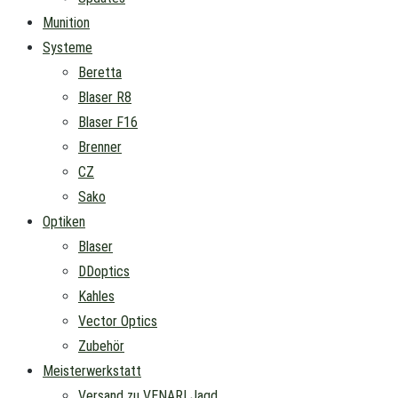
Munition
Systeme
Beretta
Blaser R8
Blaser F16
Brenner
CZ
Sako
Optiken
Blaser
DDoptics
Kahles
Vector Optics
Zubehör
Meisterwerkstatt
Versand zu VENARI Jagd