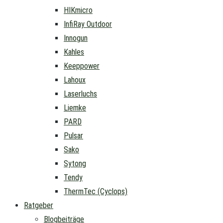
HIKmicro
InfiRay Outdoor
Innogun
Kahles
Keeppower
Lahoux
Laserluchs
Liemke
PARD
Pulsar
Sako
Sytong
Tendy
ThermTec (Cyclops)
Ratgeber
Blogbeiträge