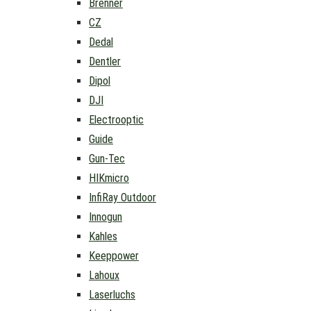
Brenner
CZ
Dedal
Dentler
Dipol
DJI
Electrooptic
Guide
Gun-Tec
HIKmicro
InfiRay Outdoor
Innogun
Kahles
Keeppower
Lahoux
Laserluchs