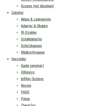
Scopes (mit Absehen)
Zubehör
Akkus & Ladegeräte
Adapter & Okulare
IR-Strahler
Schalldämpfer
Schutzkappen
Wildbrethygiene
Hersteller
Guide sensmart
HIKmicro
InfiRay Outdoor
Nocpix
PARD
Pulsar
ThermTec