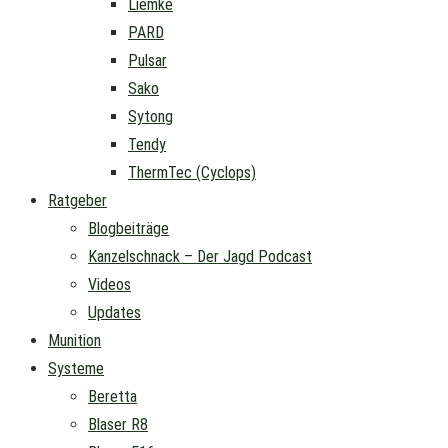
Liemke
PARD
Pulsar
Sako
Sytong
Tendy
ThermTec (Cyclops)
Ratgeber
Blogbeiträge
Kanzelschnack – Der Jagd Podcast
Videos
Updates
Munition
Systeme
Beretta
Blaser R8