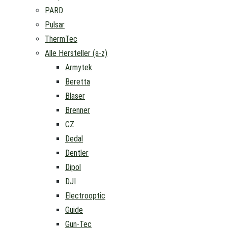
PARD
Pulsar
ThermTec
Alle Hersteller (a-z)
Armytek
Beretta
Blaser
Brenner
CZ
Dedal
Dentler
Dipol
DJI
Electrooptic
Guide
Gun-Tec