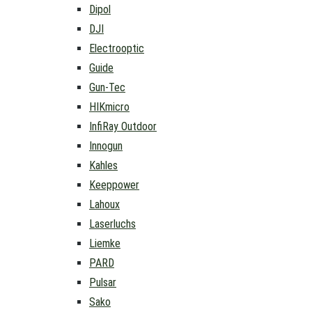
Dipol
DJI
Electrooptic
Guide
Gun-Tec
HIKmicro
InfiRay Outdoor
Innogun
Kahles
Keeppower
Lahoux
Laserluchs
Liemke
PARD
Pulsar
Sako