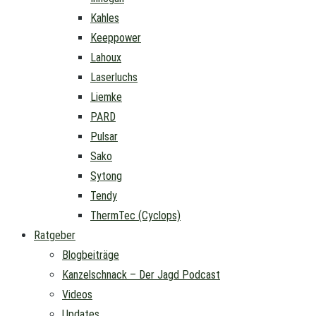
Kahles
Keeppower
Lahoux
Laserluchs
Liemke
PARD
Pulsar
Sako
Sytong
Tendy
ThermTec (Cyclops)
Ratgeber
Blogbeiträge
Kanzelschnack – Der Jagd Podcast
Videos
Updates