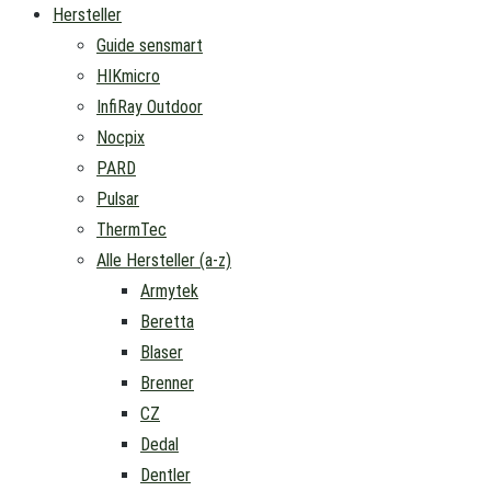
Hersteller
Guide sensmart
HIKmicro
InfiRay Outdoor
Nocpix
PARD
Pulsar
ThermTec
Alle Hersteller (a-z)
Armytek
Beretta
Blaser
Brenner
CZ
Dedal
Dentler