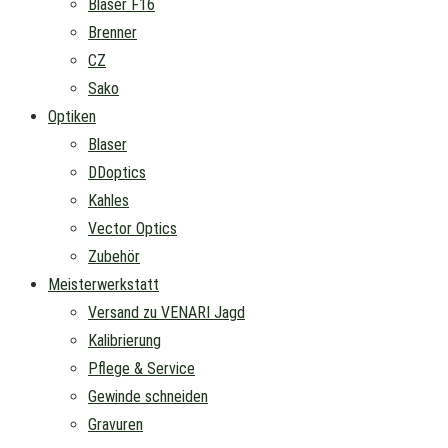
Blaser F16
Brenner
CZ
Sako
Optiken
Blaser
DDoptics
Kahles
Vector Optics
Zubehör
Meisterwerkstatt
Versand zu VENARI Jagd
Kalibrierung
Pflege & Service
Gewinde schneiden
Gravuren