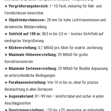
➤
Vergrößerungsbereich:
1–10-fach, vielseitig für Nah- und
Ferndistanzen einsetzbar
➤
Objektivdurchmesser:
28 mm für hohe Lichttransmission und
detailreiche Bilddarstellung
➤
Sehfeld auf 100 m:
38,9 m bis 3,9 m – breites Sichtfeld auf
niedrigster Vergrößerung
➤
Klickverstellung:
0,1 MRAD pro Klick für exakte Justierung
➤
Maximale Höhenverstellung:
29 MRAD für große
Korrekturreserven
➤
Maximale Seitenverstellung:
29 MRAD für flexible Anpassung
an unterschiedliche Bedingungen
➤
Parallaxeneinstellung:
Von 10 m bis ∞, ideal für präzise
Beobachtung in allen Distanzen
➤
Augenabstand:
81–99 mm – komfortabel und sicher in jeder
Anschlagposition
➤
Dioptrienverstellung:
–2D bis +2D, anpassbar an individuelle