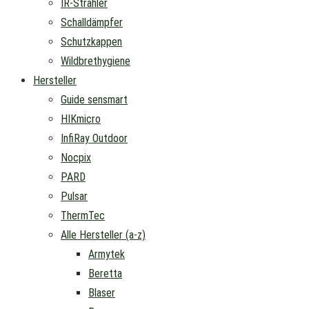
IR-Strahler
Schalldämpfer
Schutzkappen
Wildbrethygiene
Hersteller
Guide sensmart
HIKmicro
InfiRay Outdoor
Nocpix
PARD
Pulsar
ThermTec
Alle Hersteller (a-z)
Armytek
Beretta
Blaser