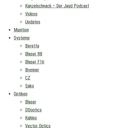
Kanzelschnack – Der Jagd Podcast
Videos
Updates
Munition
Systeme
Beretta
Blaser R8
Blaser F16
Brenner
CZ
Sako
Optiken
Blaser
DDoptics
Kahles
Vector Optics