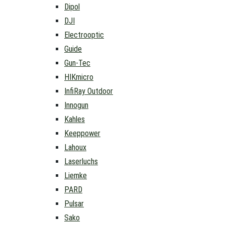
Dipol
DJI
Electrooptic
Guide
Gun-Tec
HIKmicro
InfiRay Outdoor
Innogun
Kahles
Keeppower
Lahoux
Laserluchs
Liemke
PARD
Pulsar
Sako