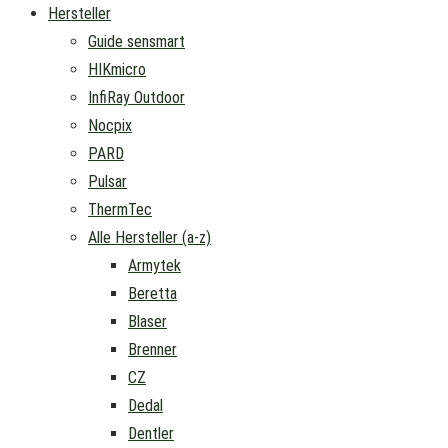
Hersteller
Guide sensmart
HIKmicro
InfiRay Outdoor
Nocpix
PARD
Pulsar
ThermTec
Alle Hersteller (a-z)
Armytek
Beretta
Blaser
Brenner
CZ
Dedal
Dentler