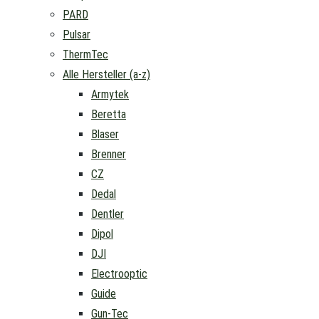
PARD
Pulsar
ThermTec
Alle Hersteller (a-z)
Armytek
Beretta
Blaser
Brenner
CZ
Dedal
Dentler
Dipol
DJI
Electrooptic
Guide
Gun-Tec