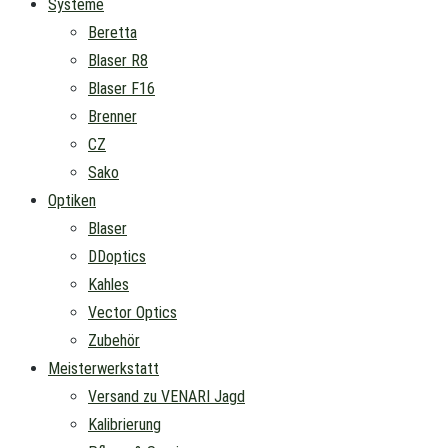
Systeme
Beretta
Blaser R8
Blaser F16
Brenner
CZ
Sako
Optiken
Blaser
DDoptics
Kahles
Vector Optics
Zubehör
Meisterwerkstatt
Versand zu VENARI Jagd
Kalibrierung