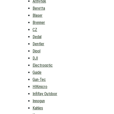
Armytek
Beretta
Blaser
Brenner
CZ
Dedal
Dentler
Dipol
DJI
Electrooptic
Guide
Gun-Tec
HIKmicro
InfiRay Outdoor
Innogun
Kahles