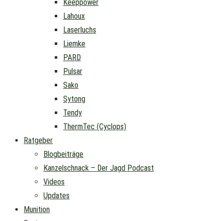
Keeppower
Lahoux
Laserluchs
Liemke
PARD
Pulsar
Sako
Sytong
Tendy
ThermTec (Cyclops)
Ratgeber
Blogbeiträge
Kanzelschnack – Der Jagd Podcast
Videos
Updates
Munition