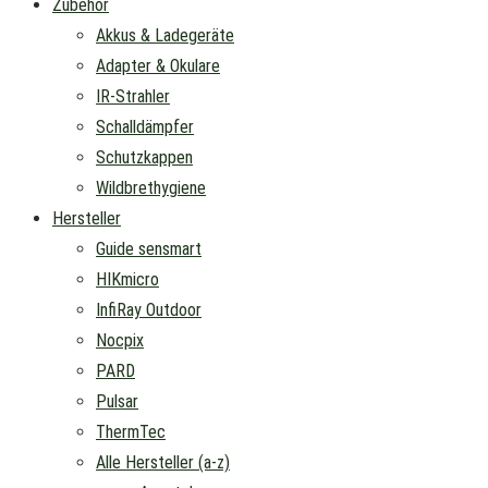
Zubehör
Akkus & Ladegeräte
Adapter & Okulare
IR-Strahler
Schalldämpfer
Schutzkappen
Wildbrethygiene
Hersteller
Guide sensmart
HIKmicro
InfiRay Outdoor
Nocpix
PARD
Pulsar
ThermTec
Alle Hersteller (a-z)