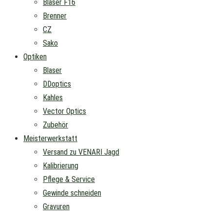
Blaser F16
Brenner
CZ
Sako
Optiken
Blaser
DDoptics
Kahles
Vector Optics
Zubehör
Meisterwerkstatt
Versand zu VENARI Jagd
Kalibrierung
Pflege & Service
Gewinde schneiden
Gravuren