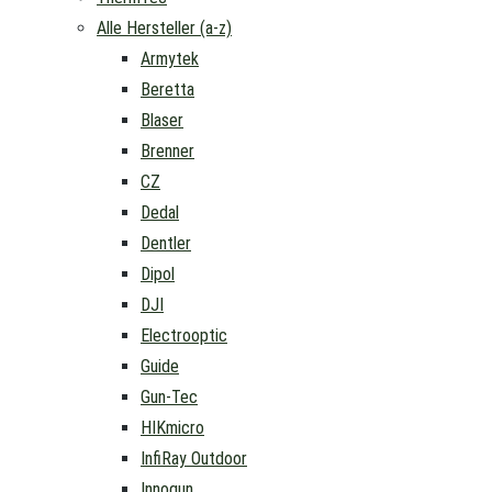
Alle Hersteller (a-z)
Armytek
Beretta
Blaser
Brenner
CZ
Dedal
Dentler
Dipol
DJI
Electrooptic
Guide
Gun-Tec
HIKmicro
InfiRay Outdoor
Innogun