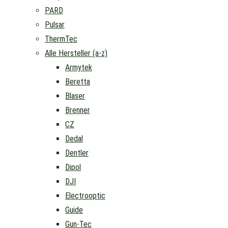
PARD
Pulsar
ThermTec
Alle Hersteller (a-z)
Armytek
Beretta
Blaser
Brenner
CZ
Dedal
Dentler
Dipol
DJI
Electrooptic
Guide
Gun-Tec