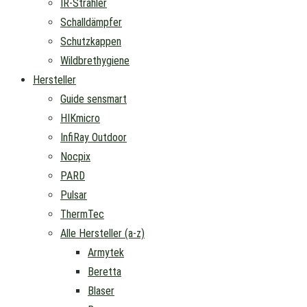
IR-Strahler
Schalldämpfer
Schutzkappen
Wildbrethygiene
Hersteller
Guide sensmart
HIKmicro
InfiRay Outdoor
Nocpix
PARD
Pulsar
ThermTec
Alle Hersteller (a-z)
Armytek
Beretta
Blaser