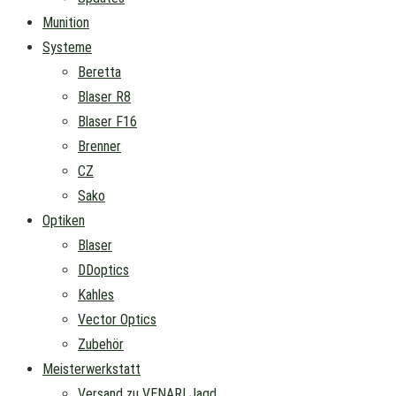
Munition
Systeme
Beretta
Blaser R8
Blaser F16
Brenner
CZ
Sako
Optiken
Blaser
DDoptics
Kahles
Vector Optics
Zubehör
Meisterwerkstatt
Versand zu VENARI Jagd