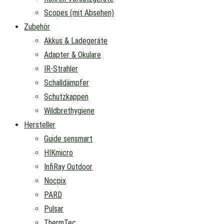
Scopes (mit Absehen)
Zubehör
Akkus & Ladegeräte
Adapter & Okulare
IR-Strahler
Schalldämpfer
Schutzkappen
Wildbrethygiene
Hersteller
Guide sensmart
HIKmicro
InfiRay Outdoor
Nocpix
PARD
Pulsar
ThermTec