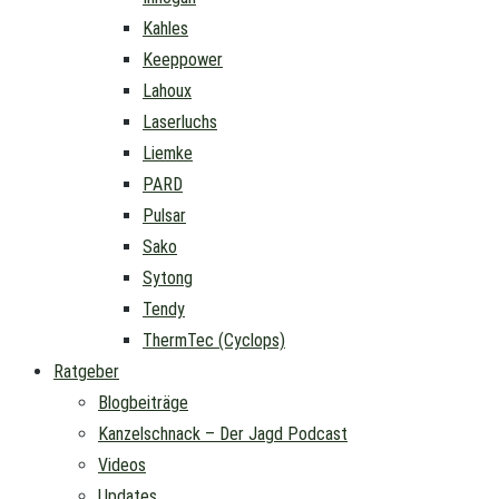
Kahles
Keeppower
Lahoux
Laserluchs
Liemke
PARD
Pulsar
Sako
Sytong
Tendy
ThermTec (Cyclops)
Ratgeber
Blogbeiträge
Kanzelschnack – Der Jagd Podcast
Videos
Updates