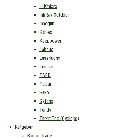
HIKmicro
InfiRay Outdoor
Innogun
Kahles
Keeppower
Lahoux
Laserluchs
Liemke
PARD
Pulsar
Sako
Sytong
Tendy
ThermTec (Cyclops)
Ratgeber
Blogbeiträge