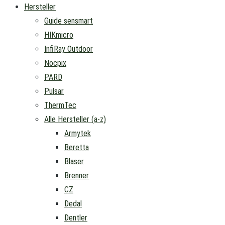
Hersteller
Guide sensmart
HIKmicro
InfiRay Outdoor
Nocpix
PARD
Pulsar
ThermTec
Alle Hersteller (a-z)
Armytek
Beretta
Blaser
Brenner
CZ
Dedal
Dentler