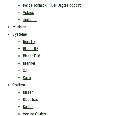
Kanzelschnack – Der Jagd Podcast
Videos
Updates
Munition
Systeme
Beretta
Blaser R8
Blaser F16
Brenner
CZ
Sako
Optiken
Blaser
DDoptics
Kahles
Vector Optics