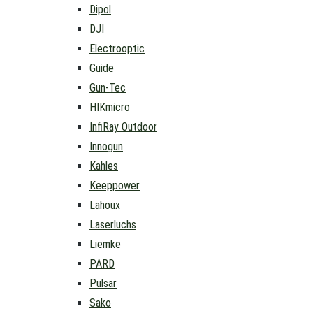
Dipol
DJI
Electrooptic
Guide
Gun-Tec
HIKmicro
InfiRay Outdoor
Innogun
Kahles
Keeppower
Lahoux
Laserluchs
Liemke
PARD
Pulsar
Sako