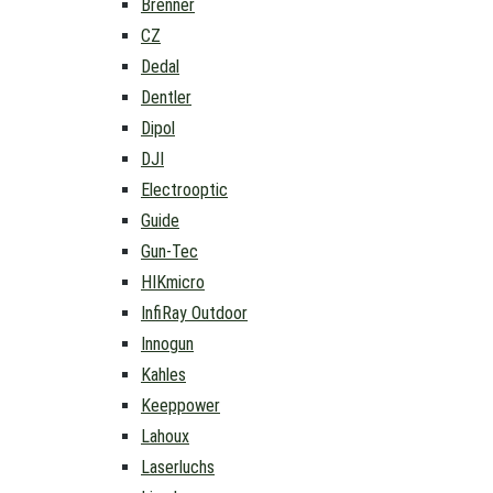
Brenner
CZ
Dedal
Dentler
Dipol
DJI
Electrooptic
Guide
Gun-Tec
HIKmicro
InfiRay Outdoor
Innogun
Kahles
Keeppower
Lahoux
Laserluchs