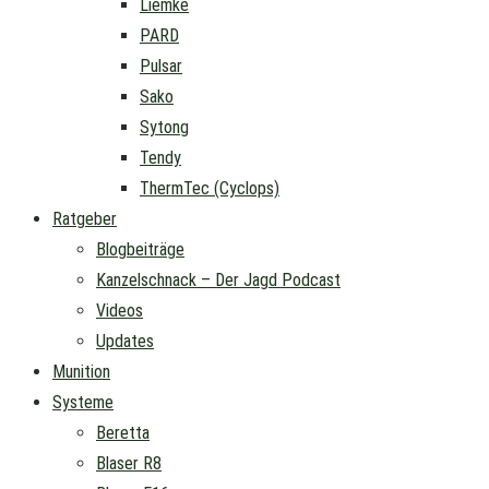
Liemke
PARD
Pulsar
Sako
Sytong
Tendy
ThermTec (Cyclops)
Ratgeber
Blogbeiträge
Kanzelschnack – Der Jagd Podcast
Videos
Updates
Munition
Systeme
Beretta
Blaser R8