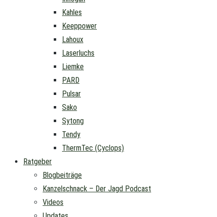
Kahles
Keeppower
Lahoux
Laserluchs
Liemke
PARD
Pulsar
Sako
Sytong
Tendy
ThermTec (Cyclops)
Ratgeber
Blogbeiträge
Kanzelschnack – Der Jagd Podcast
Videos
Updates