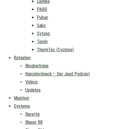
Liemke
PARD
Pulsar
Sako
Sytong
Tendy
ThermTec (Cyclops)
Ratgeber
Blogbeiträge
Kanzelschnack – Der Jagd Podcast
Videos
Updates
Munition
Systeme
Beretta
Blaser R8