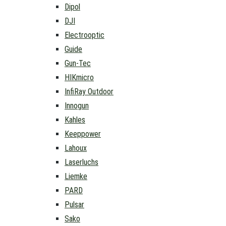
Dipol
DJI
Electrooptic
Guide
Gun-Tec
HIKmicro
InfiRay Outdoor
Innogun
Kahles
Keeppower
Lahoux
Laserluchs
Liemke
PARD
Pulsar
Sako