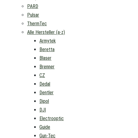
PARD
Pulsar
ThermTec
Alle Hersteller (a-z)
Armytek
Beretta
Blaser
Brenner
CZ
Dedal
Dentler
Dipol
DJI
Electrooptic
Guide
Gun-Tec