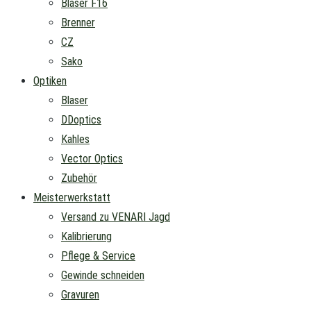
Blaser F16
Brenner
CZ
Sako
Optiken
Blaser
DDoptics
Kahles
Vector Optics
Zubehör
Meisterwerkstatt
Versand zu VENARI Jagd
Kalibrierung
Pflege & Service
Gewinde schneiden
Gravuren