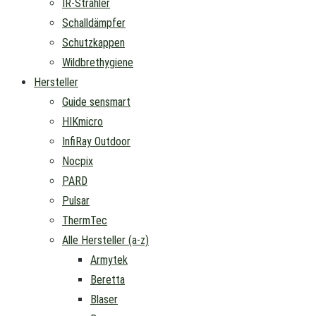
IR-Strahler
Schalldämpfer
Schutzkappen
Wildbrethygiene
Hersteller
Guide sensmart
HIKmicro
InfiRay Outdoor
Nocpix
PARD
Pulsar
ThermTec
Alle Hersteller (a-z)
Armytek
Beretta
Blaser