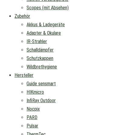
Scopes (mit Absehen)
Zubehör
Akkus & Ladegeräte
Adapter & Okulare
IR-Strahler
Schalldämpfer
Schutzkappen
Wildbrethygiene
Hersteller
Guide sensmart
HIKmicro
InfiRay Outdoor
Nocpix
PARD
Pulsar
ThermTec