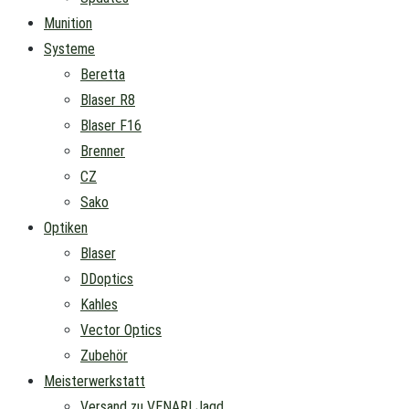
Munition
Systeme
Beretta
Blaser R8
Blaser F16
Brenner
CZ
Sako
Optiken
Blaser
DDoptics
Kahles
Vector Optics
Zubehör
Meisterwerkstatt
Versand zu VENARI Jagd