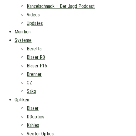
Kanzelschnack – Der Jagd Podcast
Videos
Updates
Munition
Systeme
Beretta
Blaser R8
Blaser F16
Brenner
CZ
Sako
Optiken
Blaser
DDoptics
Kahles
Vector Optics