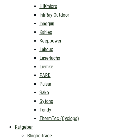
HIKmicro
InfiRay Outdoor
Innogun
Kahles
Keeppower
Lahoux
Laserluchs
Liemke
PARD
Pulsar
Sako
Sytong
Tendy
ThermTec (Cyclops)
Ratgeber
Blogbeiträge