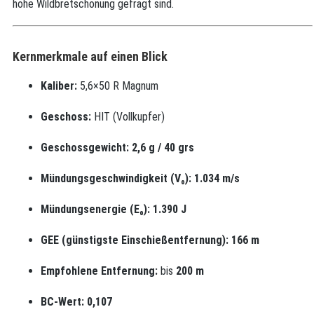
hohe Wildbretschonung gefragt sind.
Kernmerkmale auf einen Blick
Kaliber:
5,6×50 R Magnum
Geschoss:
HIT (Vollkupfer)
Geschossgewicht:
2,6 g / 40 grs
Mündungsgeschwindigkeit (V₀):
1.034 m/s
Mündungsenergie (E₀):
1.390 J
GEE (günstigste Einschießentfernung):
166 m
Empfohlene Entfernung:
bis
200 m
BC-Wert:
0,107