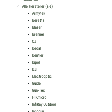
Alle Hersteller (a-z)
Armytek
Beretta
Blaser
Brenner
CZ
Dedal
Dentler
Dipol
DJI
Electrooptic
Guide
Gun-Tec
HIKmicro
InfiRay Outdoor
Innogun