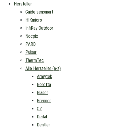
Hersteller
Guide sensmart
HIKmicro
InfiRay Outdoor
Nocpix
PARD
Pulsar
ThermTec
Alle Hersteller (a-z)
Armytek
Beretta
Blaser
Brenner
CZ
Dedal
Dentler