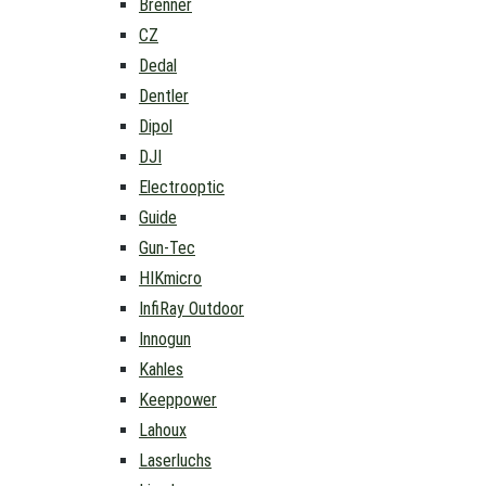
Brenner
CZ
Dedal
Dentler
Dipol
DJI
Electrooptic
Guide
Gun-Tec
HIKmicro
InfiRay Outdoor
Innogun
Kahles
Keeppower
Lahoux
Laserluchs