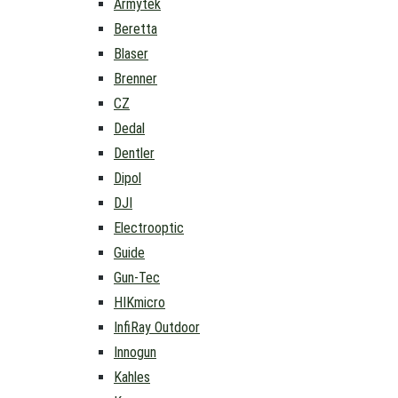
Armytek
Beretta
Blaser
Brenner
CZ
Dedal
Dentler
Dipol
DJI
Electrooptic
Guide
Gun-Tec
HIKmicro
InfiRay Outdoor
Innogun
Kahles