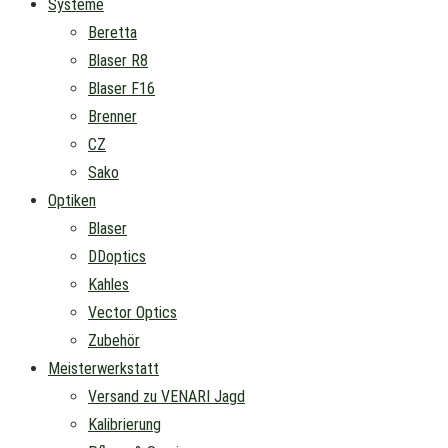
Systeme
Beretta
Blaser R8
Blaser F16
Brenner
CZ
Sako
Optiken
Blaser
DDoptics
Kahles
Vector Optics
Zubehör
Meisterwerkstatt
Versand zu VENARI Jagd
Kalibrierung