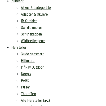
Zubehör
Akkus & Ladegeräte
Adapter & Okulare
IR-Strahler
Schalldämpfer
Schutzkappen
Wildbrethygiene
Hersteller
Guide sensmart
HIKmicro
InfiRay Outdoor
Nocpix
PARD
Pulsar
ThermTec
Alle Hersteller (a-z)