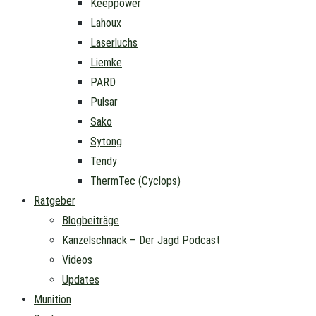
Keeppower
Lahoux
Laserluchs
Liemke
PARD
Pulsar
Sako
Sytong
Tendy
ThermTec (Cyclops)
Ratgeber
Blogbeiträge
Kanzelschnack – Der Jagd Podcast
Videos
Updates
Munition