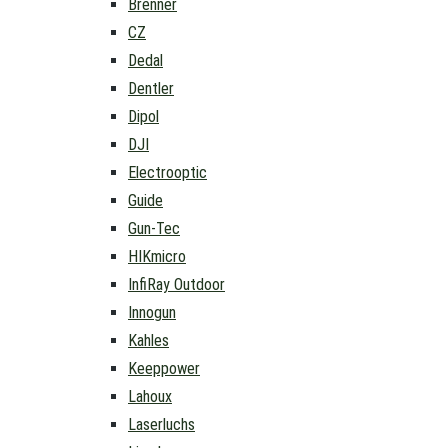
Brenner
CZ
Dedal
Dentler
Dipol
DJI
Electrooptic
Guide
Gun-Tec
HIKmicro
InfiRay Outdoor
Innogun
Kahles
Keeppower
Lahoux
Laserluchs