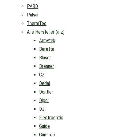
PARD
Pulsar
ThermTec
Alle Hersteller (a-z)
Armytek
Beretta
Blaser
Brenner
CZ
Dedal
Dentler
Dipol
DJI
Electrooptic
Guide
Gun-Tec