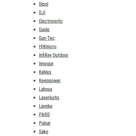
Dipol
DJI
Electrooptic
Guide
Gun-Tec
HIKmicro
InfiRay Outdoor
Innogun
Kahles
Keeppower
Lahoux
Laserluchs
Liemke
PARD
Pulsar
Sako