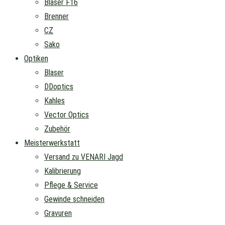
Blaser F16
Brenner
CZ
Sako
Optiken
Blaser
DDoptics
Kahles
Vector Optics
Zubehör
Meisterwerkstatt
Versand zu VENARI Jagd
Kalibrierung
Pflege & Service
Gewinde schneiden
Gravuren