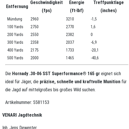
Geschwindigkeit
Energie
Treffpunktlage
Entfernung
(fps)
(ft·lbf)
(inches)
Mündung
2960
3210
-1,5
100 Yards
2750
2770
1,6
200 Yards
2550
2382
0
300 Yards
2358
2037
-6,9
400 Yards
2175
1733
-20,1
500 Yards
2000
1465
-40,6
Die
Hornady .30-06 SST Superformance® 165 gr
eignet sich
ideal für Jäger, die
präzise, schnelle und kraftvolle Munition
für
die Jagd auf mittelgroßes bis großes Wild suchen.
Artikelnummer:
5581153
VENARI Jagdtechnik
Inh. Jens Dewenter