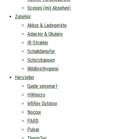
Scopes (mit Absehen)
Zubehör
Akkus & Ladegeräte
Adapter & Okulare
IR-Strahler
Schalldämpfer
Schutzkappen
Wildbrethygiene
Hersteller
Guide sensmart
HIKmicro
InfiRay Outdoor
Nocpix
PARD
Pulsar
ThermTec