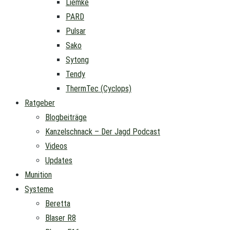
Liemke
PARD
Pulsar
Sako
Sytong
Tendy
ThermTec (Cyclops)
Ratgeber
Blogbeiträge
Kanzelschnack – Der Jagd Podcast
Videos
Updates
Munition
Systeme
Beretta
Blaser R8