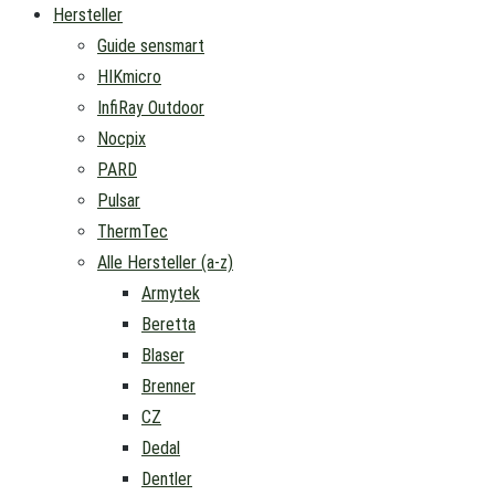
Hersteller
Guide sensmart
HIKmicro
InfiRay Outdoor
Nocpix
PARD
Pulsar
ThermTec
Alle Hersteller (a-z)
Armytek
Beretta
Blaser
Brenner
CZ
Dedal
Dentler