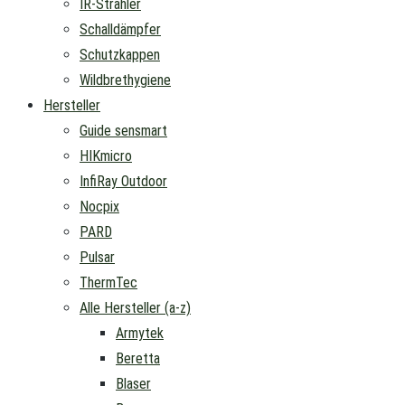
IR-Strahler
Schalldämpfer
Schutzkappen
Wildbrethygiene
Hersteller
Guide sensmart
HIKmicro
InfiRay Outdoor
Nocpix
PARD
Pulsar
ThermTec
Alle Hersteller (a-z)
Armytek
Beretta
Blaser