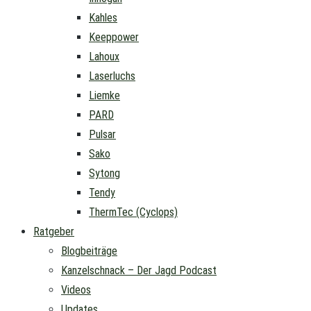
Kahles
Keeppower
Lahoux
Laserluchs
Liemke
PARD
Pulsar
Sako
Sytong
Tendy
ThermTec (Cyclops)
Ratgeber
Blogbeiträge
Kanzelschnack – Der Jagd Podcast
Videos
Updates