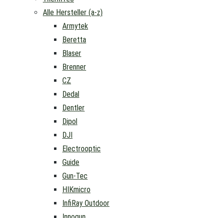
Alle Hersteller (a-z)
Armytek
Beretta
Blaser
Brenner
CZ
Dedal
Dentler
Dipol
DJI
Electrooptic
Guide
Gun-Tec
HIKmicro
InfiRay Outdoor
Innogun