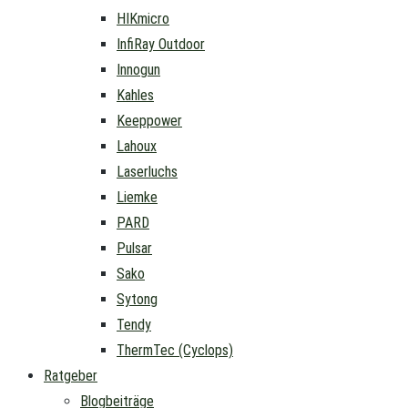
HIKmicro
InfiRay Outdoor
Innogun
Kahles
Keeppower
Lahoux
Laserluchs
Liemke
PARD
Pulsar
Sako
Sytong
Tendy
ThermTec (Cyclops)
Ratgeber
Blogbeiträge