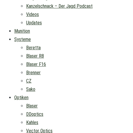
Kanzelschnack – Der Jagd Podcast
Videos
Updates
Munition
Systeme
Beretta
Blaser R8
Blaser F16
Brenner
CZ
Sako
Optiken
Blaser
DDoptics
Kahles
Vector Optics