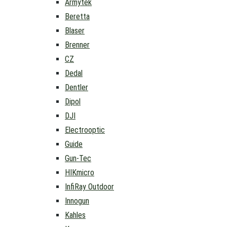
Armytek
Beretta
Blaser
Brenner
CZ
Dedal
Dentler
Dipol
DJI
Electrooptic
Guide
Gun-Tec
HIKmicro
InfiRay Outdoor
Innogun
Kahles