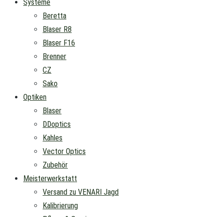
Systeme
Beretta
Blaser R8
Blaser F16
Brenner
CZ
Sako
Optiken
Blaser
DDoptics
Kahles
Vector Optics
Zubehör
Meisterwerkstatt
Versand zu VENARI Jagd
Kalibrierung