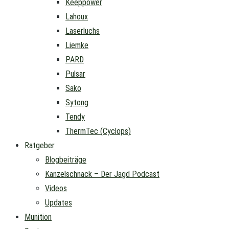
Keeppower
Lahoux
Laserluchs
Liemke
PARD
Pulsar
Sako
Sytong
Tendy
ThermTec (Cyclops)
Ratgeber
Blogbeiträge
Kanzelschnack – Der Jagd Podcast
Videos
Updates
Munition