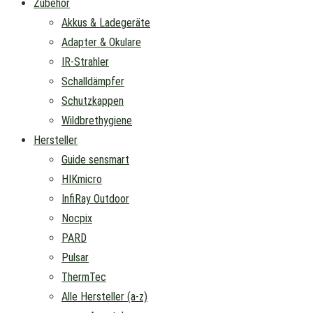
Zubehör
Akkus & Ladegeräte
Adapter & Okulare
IR-Strahler
Schalldämpfer
Schutzkappen
Wildbrethygiene
Hersteller
Guide sensmart
HIKmicro
InfiRay Outdoor
Nocpix
PARD
Pulsar
ThermTec
Alle Hersteller (a-z)